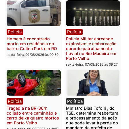
sexta-feira, 07/08/2026 às 12:24
Polícia
Polícia
Casal é preso pela PRF
Polícia Civil deflagra
com mais de 72 quilos de
operação contra facção
mercúrio escondidos em
criminosa que atacava
estepe em Porto Velho
provedores de internet 
Rondônia
sexta-feira, 07/08/2026 às 09:38
sexta-feira, 07/08/2026 às 09:3
Polícia
Polícia