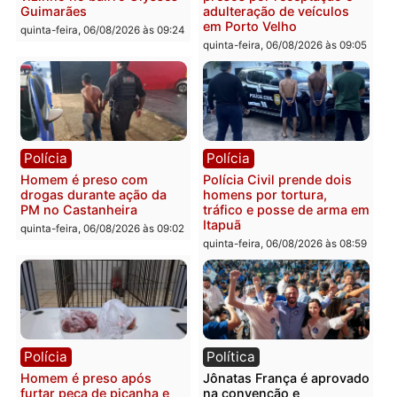
Polícia
Polícia
Policiais militares
Jovem é encontrado mor
recuperam moto furtada e
na Rua dos Cravos e cas
prendem trio na zona
é investigado pela políci
Leste
em RO
quinta-feira, 06/08/2026 às 09:28
quinta-feira, 06/08/2026 às 09:
Polícia
Polícia
Homem é esfaqueado no
Três suspeitos ligados a
tórax durante briga com
facção criminosa são
vizinho no bairro Ulysses
presos por receptação e
Guimarães
adulteração de veículos
em Porto Velho
quinta-feira, 06/08/2026 às 09:24