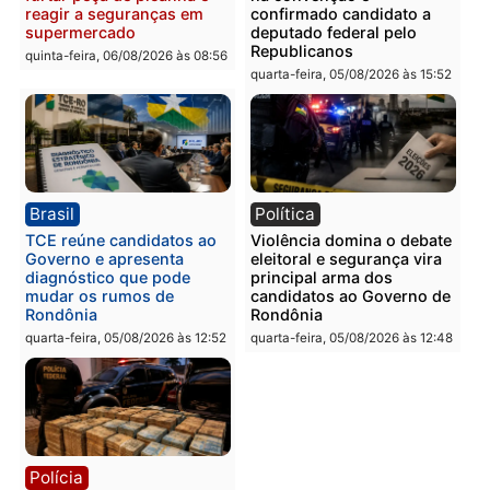
quinta-feira, 06/08/2026 às 09:
Polícia
Polícia
Homem é preso com
Polícia Civil prende dois
drogas durante ação da
homens por tortura,
PM no Castanheira
tráfico e posse de arma 
Itapuã
quinta-feira, 06/08/2026 às 09:02
quinta-feira, 06/08/2026 às 08:
Polícia
Política
Homem é preso após
Jônatas França é aprova
furtar peça de picanha e
na convenção e