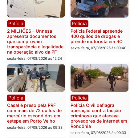
Política
Política
Marcos Rogério apresenta
Eleições 2026: Pastor
Plano de Governo com
Evanildo pode ser o
228 projetos, metas
primeiro pastor de
públicas e
Rondônia na Câmara
acompanhamento de
Federal
resultados
sexta-feira, 07/08/2026 às 18:3
sexta-feira, 07/08/2026 às 18:49
Polícia
Polícia
2 MILHÕES – Unnesa
Polícia Federal apreende
apresenta documentos
400 quilos de drogas e
que comprovam
prende motorista em RO
transparência e legalidade
sexta-feira, 07/08/2026 às 09:
na operação alvo da PF