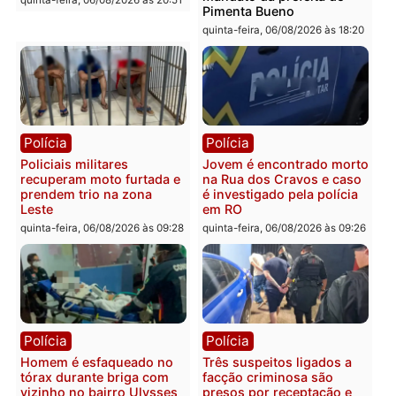
Homem é encontrado
Polícia Militar apreende
morto em residência no
explosivos e embarcaçã
bairro Colina Park em RO
durante patrulhamento
fluvial no Rio Madeira e
sexta-feira, 07/08/2026 às 09:30
Porto Velho
sexta-feira, 07/08/2026 às 09:2
Polícia
Política
Tragédia na BR-364:
Ministro Dias Tofolli , do
colisão entre caminhão e
TSE, determina reabertu
carro deixa quatro mortos
e processamento da açã
em Porto Velho
que pode levar à perda d
mandato da prefeita de
quinta-feira, 06/08/2026 às 20:51
Pimenta Bueno
quinta-feira, 06/08/2026 às 18: