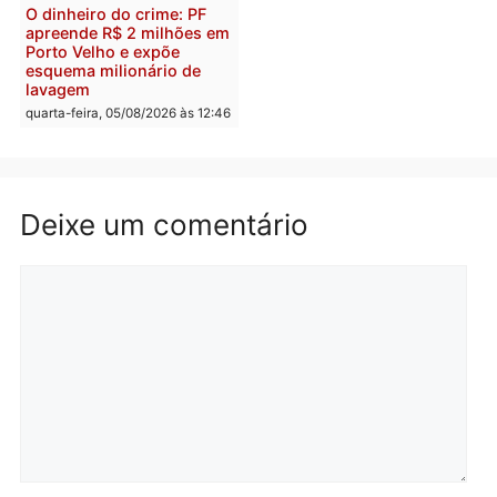
reagir a seguranças em
confirmado candidato a
supermercado
deputado federal pelo
Republicanos
quinta-feira, 06/08/2026 às 08:56
quarta-feira, 05/08/2026 às 15:
Brasil
Política
TCE reúne candidatos ao
Violência domina o deba
Governo e apresenta
eleitoral e segurança vir
diagnóstico que pode
principal arma dos
mudar os rumos de
candidatos ao Governo 
Rondônia
Rondônia
quarta-feira, 05/08/2026 às 12:52
quarta-feira, 05/08/2026 às 12: