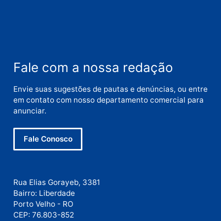
Nome
E-
mail
Site
Este site utiliza o Akismet para reduzir spam.
Saiba
como seus dados em comentários são processados
.