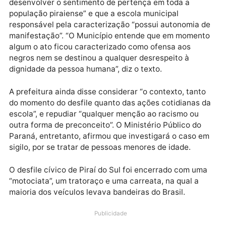
intercalada por bandeiras do Brasil e placas com os
dizeres “Pátria Amada” e “Justiça” nas cores verde e
amarelo.
Em nota, a prefeitura de Piraí disse que o objetivo do
evento era “resgatar valores como civismo e
desenvolver o sentimento de pertença em toda a
população piraiense” e que a escola municipal
responsável pela caracterização “possui autonomia 
manifestação”. “O Município entende que em momen
algum o ato ficou caracterizado como ofensa aos
negros nem se destinou a qualquer desrespeito à
dignidade da pessoa humana”, diz o texto.
A prefeitura ainda disse considerar “o contexto, tant
do momento do desfile quanto das ações cotidianas 
escola”, e repudiar “qualquer menção ao racismo ou
outra forma de preconceito”. O Ministério Público do