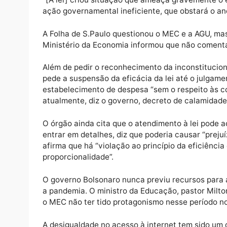
“A referida imposição, no entanto, foi edita
a iniciativa reservada do Presidente da Rep
do Poder Executivo”, diz a peça, de 50 pág
“[A lei] criou situação que ameaça gravemen
ação governamental ineficiente, que obstará 
A Folha de S.Paulo questionou o MEC e a AG
Ministério da Economia informou que não c
Além de pedir o reconhecimento da inconsti
pede a suspensão da eficácia da lei até o j
estabelecimento de despesa “sem o respeito
atualmente, diz o governo, decreto de calam
O órgão ainda cita que o atendimento à lei 
entrar em detalhes, diz que poderia causar 