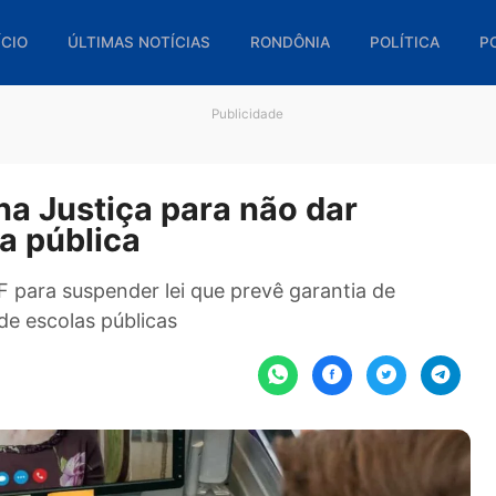
🏠 INÍCIO
ÚLTIMAS NOTÍCIAS
RONDÔNIA
POL
Publicidade
ga na Justiça para não dar
scola pública
 STF para suspender lei que prevê garantia de
ores de escolas públicas