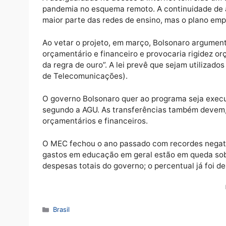
afirma que há “violação ao princípio da efic
proporcionalidade”.
O governo Bolsonaro nunca previu recursos
a pandemia. O ministro da Educação, pastor 
o MEC não ter tido protagonismo nesse per
A desigualdade no acesso à internet tem si
pandemia no esquema remoto. A continuidad
maior parte das redes de ensino, mas o pla
Ao vetar o projeto, em março, Bolsonaro a
orçamentário e financeiro e provocaria rigi
da regra de ouro”. A lei prevê que sejam ut
de Telecomunicações).
O governo Bolsonaro quer ao programa seja 
segundo a AGU. As transferências também d