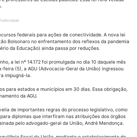
a ação no STF (Supremo Tribunal Federal) para suspend
alunos e professores de escolas públicas. Essa lei fora
o veto.
Publicidade
s de recursos federais para ações de conectividade. A 
da gestão Bolsonaro no enfrentamento dos reflexos da
inistério da Educação) ainda passa por reduções.
 de junho, a lei nº 14.172 foi promulgada no dia 10 daq
segunda-feira (5), a AGU (Advocacia-Geral da União) in
ade para impugná-la.
ansferidos para estados e municípios em 30 dias. Essa o
 questionamento da AGU.