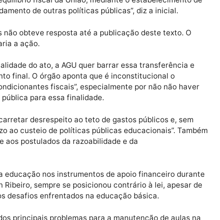
da à revelia de importantes regras do processo legislat
ública para diplomas que interfiram nas atribuições do
inas, assinada pelo advogado-geral da União, André Me
te o equilíbrio fiscal da União, mediante o estabeleci
o andamento de outras políticas públicas”, diz a inicial
U, mas não obteve resposta até a publicação deste tex
omentaria a ação.
tucionalidade do ato, a AGU quer barrar essa transferê
ulgamento final. O órgão aponta que é inconstitucional o
 às condicionantes fiscais”, especialmente por não nã
idade pública para essa finalidade.
pode acarretar desrespeito ao teto de gastos públicos e
“prejuízo ao custeio de políticas públicas educacionais