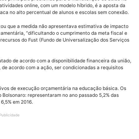
iência e aos postulados da razoabilidade e da
 para a educação nos instrumentos de apoio financeiro
Milton Ribeiro, sempre se posicionou contrário à lei, a
íodo nos desafios enfrentados na educação básica.
do um dos principais problemas para a manutenção de a
e de atividades online, com um modelo híbrido, é a ap
no empaca no alto percentual de alunos e escolas sem 
rgumentou que a medida não apresentava estimativa de
dez orçamentária, “dificultando o cumprimento da meta 
ilizados recursos do Fust (Fundo de Universalização dos
executado de acordo com a disponibilidade financeira 
evem, de acordo com a ação, ser condicionadas a requ