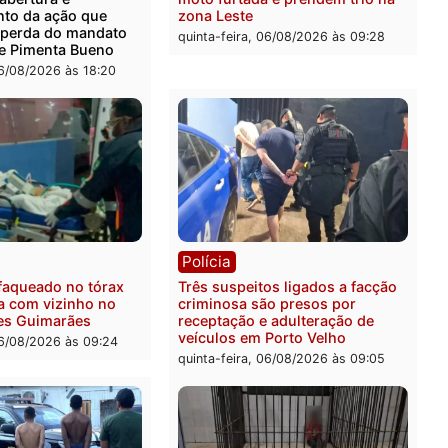
 é encontrado morto em
Polícia Militar apreende
ncia no bairro Colina Park
explosivos e embarcação
O
durante patrulhamento flu
Rio Madeira em Porto Vel
feira, 07/08/2026 às 09:30
sexta-feira, 07/08/2026 às 0
ica
Polícia
ro Dias Tofolli , do TSE,
Policiais militares recupe
ina reabertura e
moto furtada e prendem t
ssamento da ação que
zona Leste
levar à perda do mandato
quinta-feira, 06/08/2026 às 
feita de Pimenta Bueno
feira, 06/08/2026 às 18:20