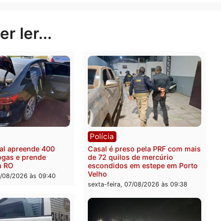
negativos de execução orçamentária na educação bás
da sob Bolsonaro: representaram no ano passado 5,2%
 foi de 6,5% em 2016.
Publicidade
rer ler...