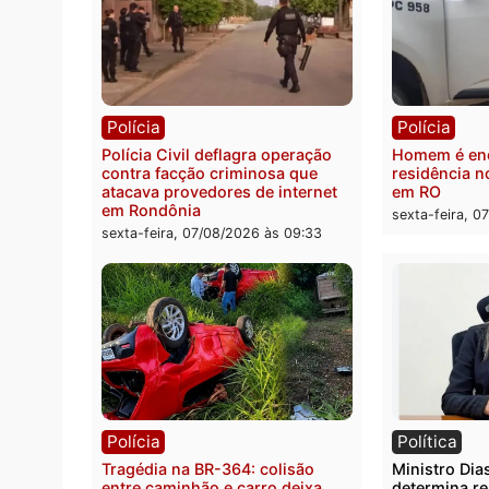
Polícia
Políc
2 MILHÕES – Unnesa apresenta
Políci
documentos que comprovam
quilos
transparência e legalidade na
motor
operação alvo da PF
sexta-
sexta-feira, 07/08/2026 às 12:24
Polícia
Políc