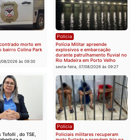
ia
Polícia
a Federal apreende 400
Casal é preso pela PRF c
 de drogas e prende
de 72 quilos de mercúrio
ista em RO
escondidos em estepe em
Velho
feira, 07/08/2026 às 09:40
sexta-feira, 07/08/2026 às 0
ia
Polícia