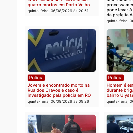
Polícia Civil deflagra operação
Homem
contra facção criminosa que
residê
atacava provedores de internet
em R
em Rondônia
sexta-
sexta-feira, 07/08/2026 às 09:33
Polícia
Polít
Tragédia na BR-364: colisão
Minist
entre caminhão e carro deixa
determ
quatro mortos em Porto Velho
proce
pode 
quinta-feira, 06/08/2026 às 20:51
da pre
quinta-