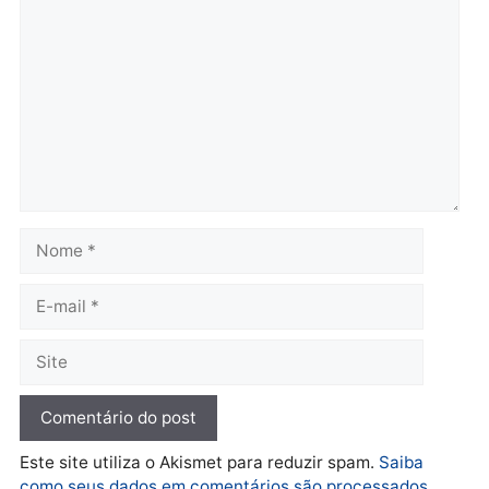
TCE reúne candidatos ao
Violência domina o deba
Governo e apresenta
eleitoral e segurança vir
diagnóstico que pode
principal arma dos
mudar os rumos de
candidatos ao Governo 
Rondônia
Rondônia
quarta-feira, 05/08/2026 às 12:52
quarta-feira, 05/08/2026 às 12:
Polícia
O dinheiro do crime: PF
apreende R$ 2 milhões em
Porto Velho e expõe
esquema milionário de
lavagem
quarta-feira, 05/08/2026 às 12:46