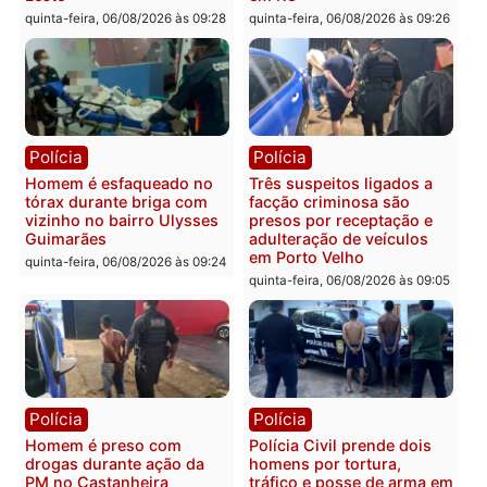
Polícia
Política
Tragédia na BR-364:
Ministro Dias Tofolli , do
colisão entre caminhão e
TSE, determina reabertu
carro deixa quatro mortos
e processamento da açã
em Porto Velho
que pode levar à perda d
mandato da prefeita de
quinta-feira, 06/08/2026 às 20:51
Pimenta Bueno
quinta-feira, 06/08/2026 às 18:
Polícia
Polícia
Policiais militares
Jovem é encontrado mor
recuperam moto furtada e
na Rua dos Cravos e cas
prendem trio na zona
é investigado pela políci
Leste
em RO
quinta-feira, 06/08/2026 às 09:28
quinta-feira, 06/08/2026 às 09: