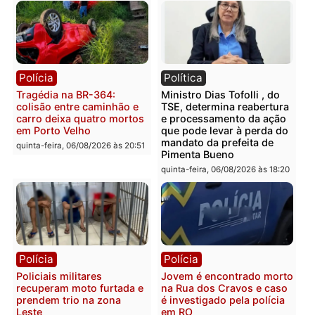
mercúrio escondidos em
criminosa que atacava
estepe em Porto Velho
provedores de internet 
Rondônia
sexta-feira, 07/08/2026 às 09:38
sexta-feira, 07/08/2026 às 09:3
Polícia
Polícia
Homem é encontrado
Polícia Militar apreende
morto em residência no
explosivos e embarcaçã
bairro Colina Park em RO
durante patrulhamento
fluvial no Rio Madeira e
sexta-feira, 07/08/2026 às 09:30
Porto Velho
sexta-feira, 07/08/2026 às 09:2