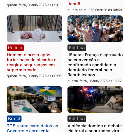
Polícia
Polícia
Homem é esfaqueado no
Três suspeitos ligados a
tórax durante briga com
facção criminosa são
vizinho no bairro Ulysses
presos por receptação e
Guimarães
adulteração de veículos
em Porto Velho
quinta-feira, 06/08/2026 às 09:24
quinta-feira, 06/08/2026 às 09:
Polícia
Polícia
Homem é preso com
Polícia Civil prende dois
drogas durante ação da
homens por tortura,
PM no Castanheira
tráfico e posse de arma 