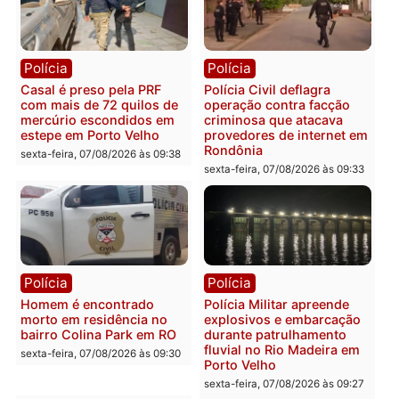
Polícia
Polícia
2 MILHÕES – Unnesa
Polícia Federal apreende
apresenta documentos
400 quilos de drogas e
que comprovam
prende motorista em RO
transparência e legalidade
sexta-feira, 07/08/2026 às 09:
na operação alvo da PF
sexta-feira, 07/08/2026 às 12:24
Polícia
Polícia
Casal é preso pela PRF
Polícia Civil deflagra
com mais de 72 quilos de
operação contra facção