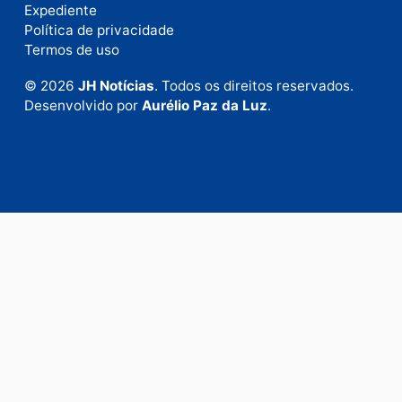
Fale com a nossa redação
Envie suas sugestões de pautas e denúncias, ou en
em contato com nosso departamento comercial pa
anunciar.
Fale Conosco
Rua Elias Gorayeb, 3381
Bairro: Liberdade
Porto Velho - RO
CEP: 76.803-852