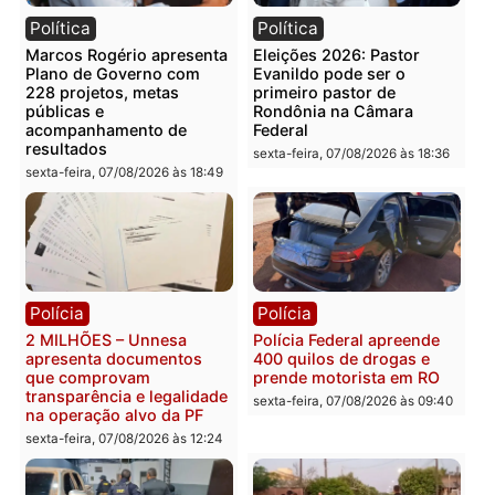
Categorias
Brasil
Você também vai querer ler...
Política
Política
Marcos Rogério apresenta
Eleições 2026: Pastor
Plano de Governo com
Evanildo pode ser o
228 projetos, metas
primeiro pastor de
públicas e
Rondônia na Câmara
acompanhamento de
Federal
resultados
sexta-feira, 07/08/2026 às 18:3
sexta-feira, 07/08/2026 às 18:49