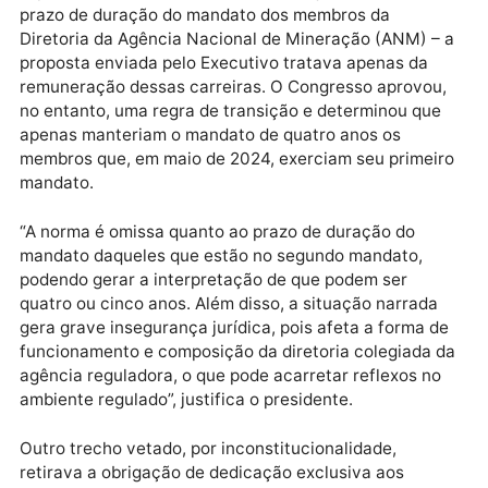
administrativa e da isonomia e são meios proporcion
aptos a garantir a indispensável isenção e
independência dos servidores destas agências,
inclusive conflitos de interesses”, diz o veto.
O presidente vetou ainda um trecho que alterava o
prazo de duração do mandato dos membros da
Diretoria da Agência Nacional de Mineração (ANM) –
proposta enviada pelo Executivo tratava apenas da
remuneração dessas carreiras. O Congresso aprovou
no entanto, uma regra de transição e determinou qu
apenas manteriam o mandato de quatro anos os
membros que, em maio de 2024, exerciam seu primei
mandato.
“A norma é omissa quanto ao prazo de duração do
mandato daqueles que estão no segundo mandato,
podendo gerar a interpretação de que podem ser