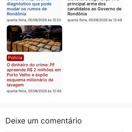
Itapuã
quinta-feira, 06/08/2026 às 09:02
quinta-feira, 06/08/2026 às 08:
Polícia
Política
Homem é preso após
Jônatas França é aprova
furtar peça de picanha e
na convenção e
reagir a seguranças em
confirmado candidato a
supermercado
deputado federal pelo
Republicanos
quinta-feira, 06/08/2026 às 08:56
quarta-feira, 05/08/2026 às 15:
Brasil
Política