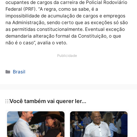
quatro ou cinco anos. Além disso, a situação narrada
gera grave insegurança jurídica, pois afeta a forma 
funcionamento e composição da diretoria colegiada 
agência reguladora, o que pode acarretar reflexos n
ambiente regulado”, justifica o presidente.
Outro trecho vetado, por inconstitucionalidade,
retirava a obrigação de dedicação exclusiva aos
ocupantes de cargos da carreira de Policial Rodoviár
Federal (PRF). “A regra, como se sabe, é a
impossibilidade de acumulação de cargos e emprego
na Administração, sendo certo que as exceções só s
as permitidas constitucionalmente. Eventual exceçã
demandaria alteração formal da Constituição, o que
não é o caso”, avalia o veto.
Publicidade