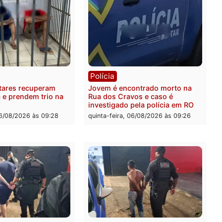
Publicidade
rer ler...
ia
Polícia
ais militares recuperam
Jovem é encontrado mort