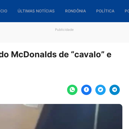
🏠 INÍCIO
ÚLTIMAS NOTÍCIAS
RONDÔNIA
POL
Publicidade
te do McDonalds de “cavalo”