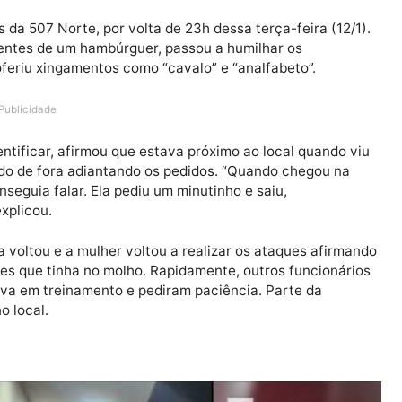
ald’s da 507 Norte, por volta de 23h dessa terça-feira
ingredientes de um hambúrguer, passou a humilhar os
ela proferiu xingamentos como “cavalo” e “analfabeto”.
Publicidade
se identificar, afirmou que estava próximo ao local qu
ca ao lado de fora adiantando os pedidos. “Quando cheg
al conseguia falar. Ela pediu um minutinho e saiu,
da”, explicou.
nária voltou e a mulher voltou a realizar os ataques 
redientes que tinha no molho. Rapidamente, outros func