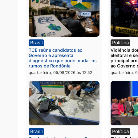
Polícia
Políc
Polícia Civil prende dois homens
Homem
por tortura, tráfico e posse de
de pic
arma em Itapuã
em su
quinta-feira, 06/08/2026 às 08:59
quinta