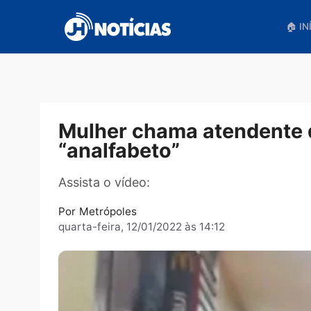
Pular
para
o
conteúdo
Mulher chama atenden
“analfabeto”
Assista o vídeo:
Por
Metrópoles
quarta-feira, 12/01/2022 às 14:12