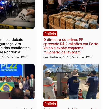
ia
Política
 é preso após furtar peça
Jônatas França é aprovad
anha e reagir a seguranças
convenção e confirmado
permercado
candidato a deputado fed
pelo Republicanos
-feira, 06/08/2026 às 08:56
quarta-feira, 05/08/2026 às 