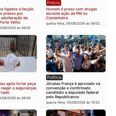
urtada e prendem trio na
Rua dos Cravos e caso é
Leste
investigado pela polícia 
-feira, 06/08/2026 às 09:28
quinta-feira, 06/08/2026 às 
ia
Polícia
uspeitos ligados a facção
Homem é preso com drog
nosa são presos por
durante ação da PM no
ação e adulteração de
Castanheira
los em Porto Velho
quinta-feira, 06/08/2026 às 
-feira, 06/08/2026 às 09:05