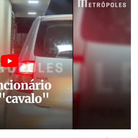
la estava em treinamento e pediram paciência. Parte d
tava no local.