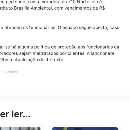
 no vídeo pertence a uma moradora da 710 Norte, ela é
l do Instituto Brasília Ambiental, com vencimentos de R
her que ofendeu os funcionários. O espaço segue aber
mentar se há alguma política de proteção aos funcioná
s colaboradores sejam maltratados por clientes. A lanc
té a última atualização deste texto.