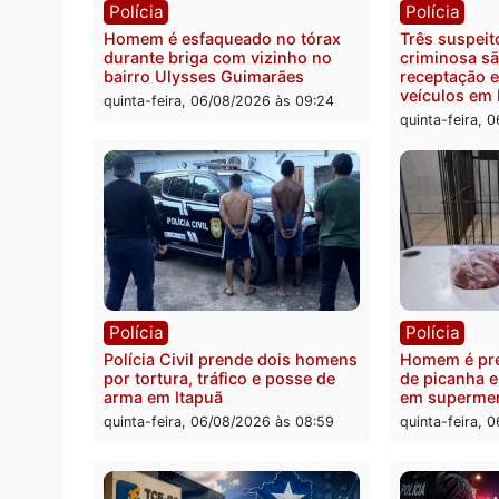
determina reabertura e
moto f
processamento da ação que
zona 
pode levar à perda do mandato
quinta
da prefeita de Pimenta Bueno
quinta-feira, 06/08/2026 às 18:20
Polícia
Políc
Homem é esfaqueado no tórax
Três s
durante briga com vizinho no
crimi
bairro Ulysses Guimarães
recept
veícu
quinta-feira, 06/08/2026 às 09:24
quinta