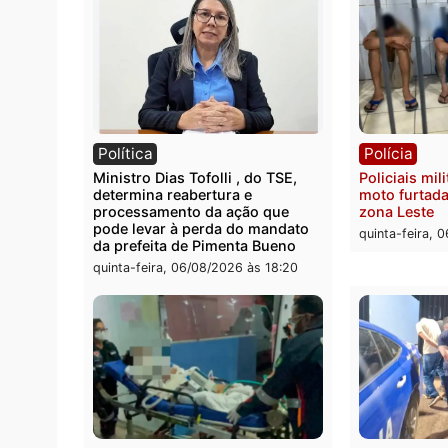
Categorias
Brasil
Você também vai que
Política
Políc
Ministro Dias Tofolli , do TSE,
Polici