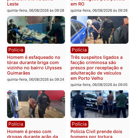
Pimenta Bueno
quinta-feira, 06/08/2026 às 18:
Polícia
Polícia
Policiais militares
Jovem é encontrado mor
recuperam moto furtada e
na Rua dos Cravos e cas
prendem trio na zona
é investigado pela políci
Leste
em RO
quinta-feira, 06/08/2026 às 09:28
quinta-feira, 06/08/2026 às 09:
Polícia
Polícia