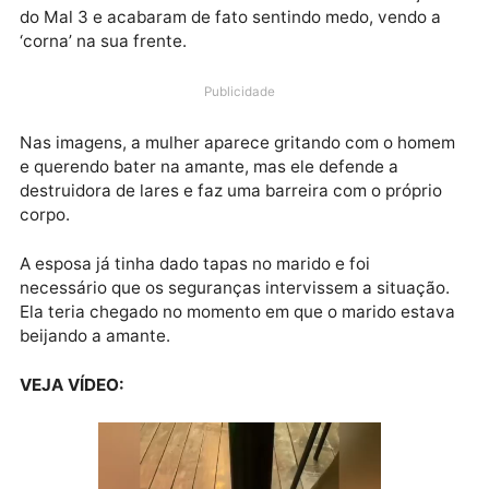
Na tarde de quarta-feira (30) uma mulher flagrou o
marido com outra na área verde do Manauara
Shopping, no bairro Adrianópolis, na zona centro-sul
Manaus. O infiel e a amante foram assistir Invocaçã
do Mal 3 e acabaram de fato sentindo medo, vendo 
‘corna’ na sua frente.
Publicidade
Nas imagens, a mulher aparece gritando com o hom
e querendo bater na amante, mas ele defende a
destruidora de lares e faz uma barreira com o própri
corpo.
A esposa já tinha dado tapas no marido e foi
necessário que os seguranças intervissem a situaçã
Ela teria chegado no momento em que o marido esta
beijando a amante.