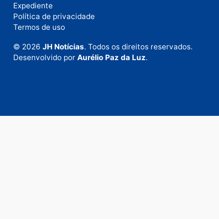
Fale com a nossa redação
Envie suas sugestões de pautas e denúncias, ou en
em contato com nosso departamento comercial pa
anunciar.
Fale Conosco
Rua Elias Gorayeb, 3381
Bairro: Liberdade
Porto Velho - RO
CEP: 76.803-852
+55 (69) 99992-9180