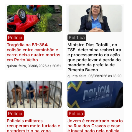
Publicidade
Categorias
Brasil
Você também vai querer ler...
Polícia
Política
Tragédia na BR-364:
Ministro Dias Tofolli , do
colisão entre caminhão e
TSE, determina reabertu
carro deixa quatro mortos
e processamento da açã
em Porto Velho
que pode levar à perda d
mandato da prefeita de
quinta-feira, 06/08/2026 às 20:51