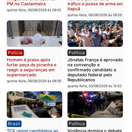
Homem é esfaqueado no
Três suspeitos ligados a
tórax durante briga com
facção criminosa são
vizinho no bairro Ulysses
presos por receptação e
Guimarães
adulteração de veículos
em Porto Velho
quinta-feira, 06/08/2026 às 09:24
quinta-feira, 06/08/2026 às 09:
Polícia
Polícia
Homem é preso com
Polícia Civil prende dois
drogas durante ação da
homens por tortura,
PM no Castanheira
tráfico e posse de arma 
Itapuã
quinta-feira, 06/08/2026 às 09:02
quinta-feira, 06/08/2026 às 08: