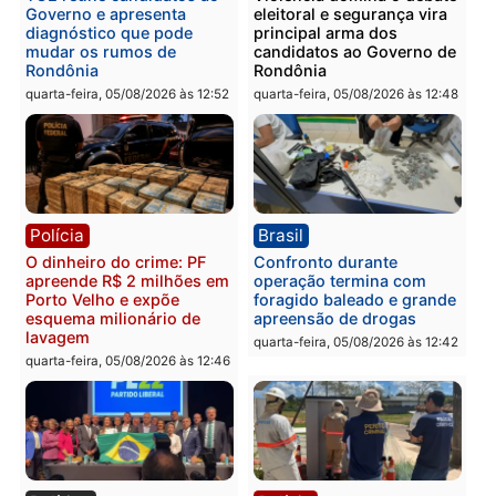
Polícia
Política
Homem é preso após
Jônatas França é aprova
furtar peça de picanha e
na convenção e
reagir a seguranças em
confirmado candidato a
supermercado
deputado federal pelo
Republicanos
quinta-feira, 06/08/2026 às 08:56
quarta-feira, 05/08/2026 às 15:
Brasil
Política
TCE reúne candidatos ao
Violência domina o deba
Governo e apresenta
eleitoral e segurança vir
diagnóstico que pode
principal arma dos
mudar os rumos de
candidatos ao Governo 
Rondônia
Rondônia
quarta-feira, 05/08/2026 às 12:52
quarta-feira, 05/08/2026 às 12: