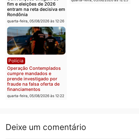
Alfredo Gaspar para vice
mais de 80 para a prisão
em chapa pura do PL
em 2026
quarta-feira, 05/08/2026 às 12:33
quarta-feira, 05/08/2026 às 12:
Polícia
Com apenas 28% do
efetivo, Polícia Civil de
Rondônia tem maior défic
Política
do país, aponta estudo
Justiça Eleitoral manda
quarta-feira, 05/08/2026 às 12:
retirar propaganda de
Fúria após convenção
quarta-feira, 05/08/2026 às 12:30
Rondônia
Médicos são investigado
por suspeita de receber
salário sem cumprir car
Política
horária em RO
Convenções chegam ao
quarta-feira, 05/08/2026 às 12: