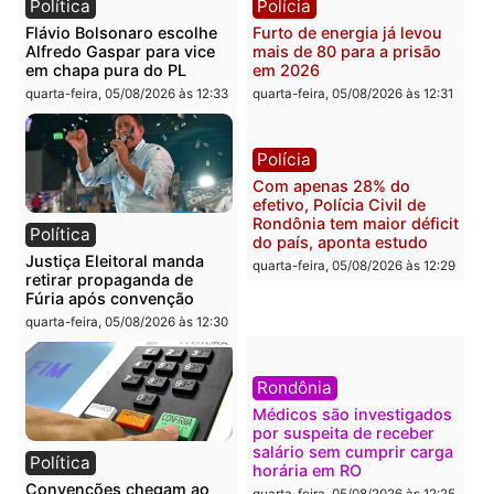
Polícia
Brasil
O dinheiro do crime: PF
Confronto durante
apreende R$ 2 milhões em
operação termina com
Porto Velho e expõe
foragido baleado e gran
esquema milionário de
apreensão de drogas
lavagem
quarta-feira, 05/08/2026 às 12:
quarta-feira, 05/08/2026 às 12:46
Política
Polícia
Flávio Bolsonaro escolhe
Furto de energia já levou