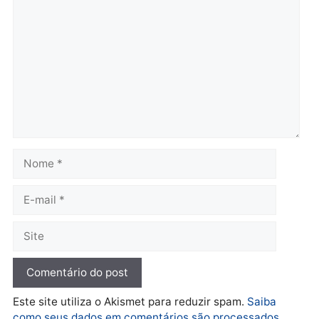
fim e eleições de 2026
entram na reta decisiva em
Rondônia
quarta-feira, 05/08/2026 às 12:26
Polícia
Operação Contemplados
cumpre mandados e
prende investigado por
fraude na falsa oferta de
financiamentos
quarta-feira, 05/08/2026 às 12:22