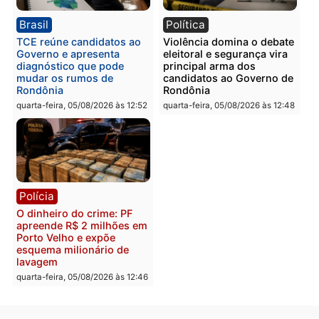
Polícia
Polícia
Homem é preso com
Polícia Civil prende dois
drogas durante ação da
homens por tortura,
PM no Castanheira
tráfico e posse de arma 
Itapuã
quinta-feira, 06/08/2026 às 09:02
quinta-feira, 06/08/2026 às 08:
Polícia
Política
Homem é preso após
Jônatas França é aprova
furtar peça de picanha e
na convenção e
reagir a seguranças em
confirmado candidato a
supermercado
deputado federal pelo
Republicanos
quinta-feira, 06/08/2026 às 08:56
quarta-feira, 05/08/2026 às 15: