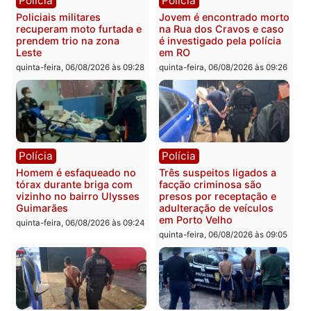
Polícia
Política
Tragédia na BR-364:
Ministro Dias Tofolli , do
colisão entre caminhão e
TSE, determina reabertu
carro deixa quatro mortos
e processamento da açã
em Porto Velho
que pode levar à perda d
mandato da prefeita de
quinta-feira, 06/08/2026 às 20:51
Pimenta Bueno
quinta-feira, 06/08/2026 às 18:
Polícia
Polícia
Policiais militares
Jovem é encontrado mor
recuperam moto furtada e
na Rua dos Cravos e cas