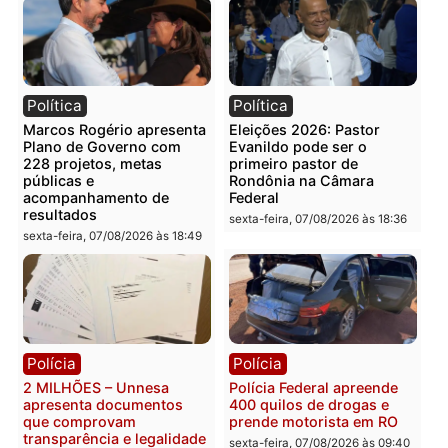
Publicidade
Categorias
Brasil
Você também vai querer ler...
Política
Política
Marcos Rogério apresenta
Eleições 2026: Pastor
Plano de Governo com
Evanildo pode ser o
228 projetos, metas
primeiro pastor de