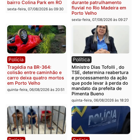
Polícia
Polícia
Casal é preso pela PRF
Polícia Civil deflagra
com mais de 72 quilos de
operação contra facção
mercúrio escondidos em
criminosa que atacava
estepe em Porto Velho
provedores de internet 
Rondônia
sexta-feira, 07/08/2026 às 09:38
sexta-feira, 07/08/2026 às 09:3
Polícia
Polícia
Homem é encontrado
Polícia Militar apreende
morto em residência no
explosivos e embarcaçã
bairro Colina Park em RO
durante patrulhamento
fluvial no Rio Madeira e
sexta-feira, 07/08/2026 às 09:30
Porto Velho
sexta-feira, 07/08/2026 às 09:2