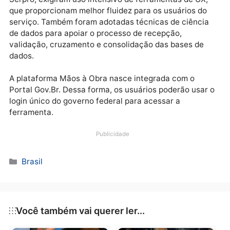
desenvolvida em tempo recorde. A estatal usou a
tecnologia LowCode, que acelera o desenvolvimento
de aplicativos e sites, e arquitetura WebApp, que
aumenta a acessibilidade e a interatividade com os
usuários, tanto em navegadores web como em
dispositivos móveis.
A concepção e o protótipo do produto, informou o
Serpro, exigiram uso intensivo de ferramentas de UX
que proporcionam melhor fluidez para os usuários do
serviço. Também foram adotadas técnicas de ciênci
de dados para apoiar o processo de recepção,
validação, cruzamento e consolidação das bases de
dados.
A plataforma Mãos à Obra nasce integrada com o
Portal Gov.Br. Dessa forma, os usuários poderão usar
login único do governo federal para acessar a
ferramenta.