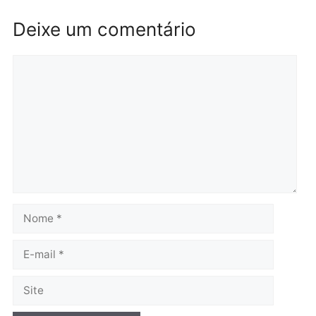
Brasil
Política
TCE reúne candidatos ao
Violência domina o deba
Governo e apresenta
eleitoral e segurança vir
diagnóstico que pode
principal arma dos
mudar os rumos de
candidatos ao Governo 
Rondônia
Rondônia
quarta-feira, 05/08/2026 às 12:52
quarta-feira, 05/08/2026 às 12:
Polícia
O dinheiro do crime: PF
apreende R$ 2 milhões em
Porto Velho e expõe
esquema milionário de