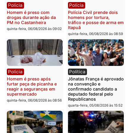
prendem trio na zona
é investigado pela políci
Leste
em RO
quinta-feira, 06/08/2026 às 09:28
quinta-feira, 06/08/2026 às 09:
Polícia
Polícia
Homem é esfaqueado no
Três suspeitos ligados a
tórax durante briga com
facção criminosa são
vizinho no bairro Ulysses
presos por receptação e
Guimarães
adulteração de veículos
em Porto Velho
quinta-feira, 06/08/2026 às 09:24
quinta-feira, 06/08/2026 às 09: