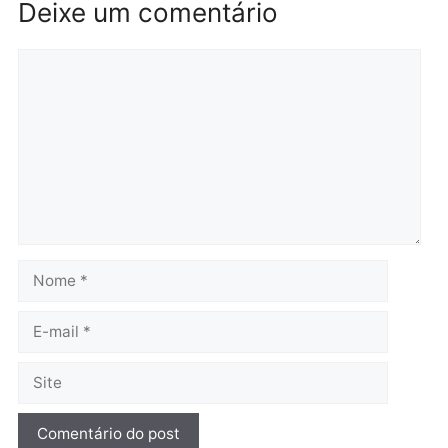
Política
Polícia
Flávio Bolsonaro escolhe
Furto de energia já levou
Alfredo Gaspar para vice
mais de 80 para a prisão
em chapa pura do PL
em 2026
quarta-feira, 05/08/2026 às 12:33
quarta-feira, 05/08/2026 às 12:
Polícia
Com apenas 28% do
efetivo, Polícia Civil de
Rondônia tem maior défic
Política
do país, aponta estudo
Justiça Eleitoral manda
quarta-feira, 05/08/2026 às 12:
retirar propaganda de
Fúria após convenção
quarta-feira, 05/08/2026 às 12:30
Rondônia