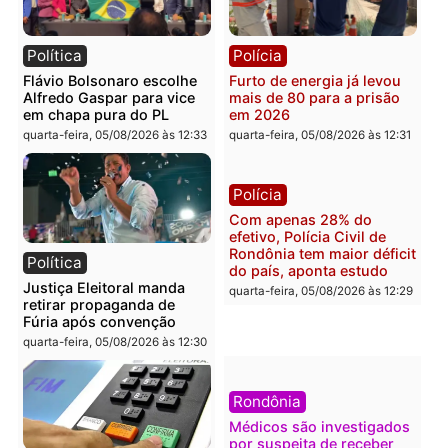
quinta-feira, 06/08/2026 às 08:
Polícia
Política
Homem é preso após
Jônatas França é aprova
furtar peça de picanha e
na convenção e
reagir a seguranças em
confirmado candidato a
supermercado
deputado federal pelo
Republicanos
quinta-feira, 06/08/2026 às 08:56
quarta-feira, 05/08/2026 às 15:
Brasil
Política