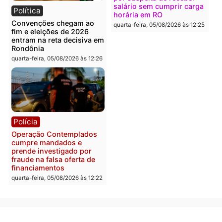
TCE reúne candidatos ao
Violência domina o deba
Governo e apresenta
eleitoral e segurança vir
diagnóstico que pode
principal arma dos
mudar os rumos de
candidatos ao Governo 
Rondônia
Rondônia
quarta-feira, 05/08/2026 às 12:52
quarta-feira, 05/08/2026 às 12:
Polícia
Brasil
O dinheiro do crime: PF
Confronto durante
apreende R$ 2 milhões em
operação termina com
Porto Velho e expõe
foragido baleado e gran
esquema milionário de
apreensão de drogas
lavagem
quarta-feira, 05/08/2026 às 12:
quarta-feira, 05/08/2026 às 12:46