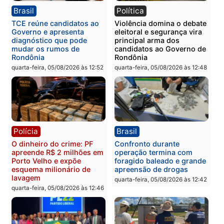
Polícia
Polícia
Homem é esfaqueado no
Três suspeitos ligados a
tórax durante briga com
facção criminosa são
vizinho no bairro Ulysses
presos por receptação e
Guimarães
adulteração de veículos
em Porto Velho
quinta-feira, 06/08/2026 às 09:24
quinta-feira, 06/08/2026 às 09:
Polícia
Polícia
Homem é preso com
Polícia Civil prende dois
drogas durante ação da
homens por tortura,
PM no Castanheira
tráfico e posse de arma 
Itapuã
quinta-feira, 06/08/2026 às 09:02