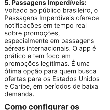
4. Kayak:
Com funcionalidades
parecidas com as do
Skyscanner, o Kayak permite
configurar alertas e comparar
voos em diferentes moedas. S
diferencial é o recurso “Previs
de Preço”, que analisa
tendências e indica se é melho
comprar agora ou esperar por
uma possível queda.
5. Passagens Imperdíveis:
Voltado ao público brasileiro, o