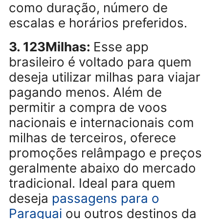
“qualquer lugar” ou “mês mais
barato”. Isso o torna ideal para
quem tem flexibilidade de data
e destino. A funcionalidade de
alerta de preços é precisa e
confiável. Além de mostrar voo
com milhas e companhias low
cost, também oferece a
possibilidade de incluir filtros
como duração, número de
escalas e horários preferidos.
3. 123Milhas:
Esse app
brasileiro é voltado para quem