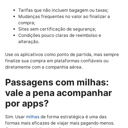
comparação.
Acompanhe destinos
alternativos:
Se você deseja ir
um país, mas não se importa
tanto com a cidade de chegada
vale incluir alternativas. Um vo
para Assunção pode sair muito
mais barato que para outras
capitais da América do Sul, por
exemplo.
Promoções legítimas vs.
falsas oportunidades