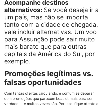
alertas de forma
estratégica
Ter o app certo é apenas o primeiro passo. Saber
configurá-lo para obter alertas eficientes é o que fa
diferença. Algumas dicas para tirar o máximo provei
dos apps:
Seja flexível:
Configure buscas
com datas flexíveis, pois isso
amplia o leque de resultados. 
algoritmos identificam melhor 
momentos de queda de preço
quando há mais margem para