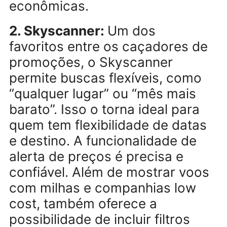
comparar
passagens aéreas
com rapidez. O diferencial está
no calendário de tarifas, que
mostra em quais datas os
valores estão mais baixos,
ajudando o viajante a encontra
combinações de ida e volta ma
econômicas.
2. Skyscanner:
Um dos
favoritos entre os caçadores d
promoções, o Skyscanner
permite buscas flexíveis, como