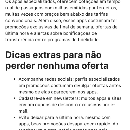
Com tantas ofertas circulando, é comum se deparar
com promoções que parecem boas demais para ser
verdade — e muitas vezes são. Por isso, fique atento
Tarifas que não incluem bagagem ou taxas;
Mudanças frequentes no valor ao finalizar a
compra;
Sites sem certificação de segurança;
Condições pouco claras de reembolso e
alteração.
Use os aplicativos como ponto de partida, mas semp
finalize sua compra em plataformas confiáveis ou
diretamente com a companhia aérea.
Passagens com milhas: