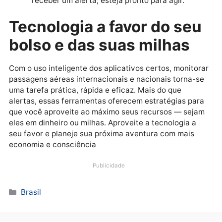
vale a pena acompanhar
por apps?
Sim. Usar
milhas
de forma estratégica é uma das
formas mais eficazes de viajar mais pagando menos.
Os apps especializados, oferecem cotações em tem
real de passagens com milhas emitidas por terceiros
muitas vezes com preços bem abaixo das tarifas
convencionais. Além disso, esses apps costumam te
promoções exclusivas de final de semana, ofertas d
última hora e alertas sobre bonificações de
transferência entre programas de fidelidade.
Dicas extras para não
perder nenhuma oferta