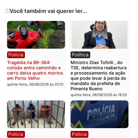
Acompanhe redes sociais: perfis especializad
em promoções costumam divulgar ofertas ant
mesmo de elas aparecerem nos apps.
Cadastre-se em newsletters: muitos apps e si
enviam cupons de desconto exclusivos por e-
mail.
Evite deixar para a última hora: mesmo com
apps, boas promoções desaparecem rápido. A
receber um alerta, esteja pronto para agir.
Tecnologia a favor do se
bolso e das suas milhas
Com o uso inteligente dos aplicativos certos, monito
passagens aéreas internacionais e nacionais torna-
uma tarefa prática, rápida e eficaz. Mais do que
alertas, essas ferramentas oferecem estratégias pa