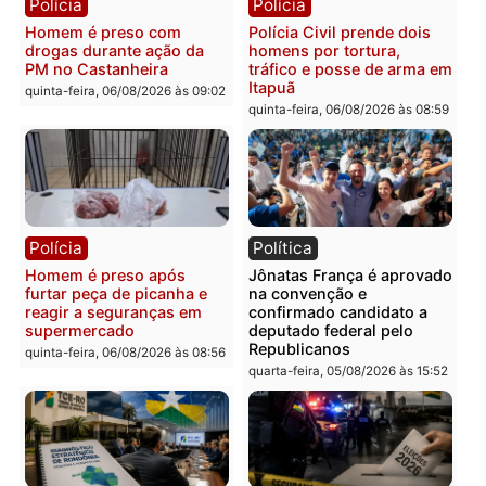
Tragédia na BR-364:
Ministro Dias Tofolli , do
colisão entre caminhão e
TSE, determina reabertu
carro deixa quatro mortos
e processamento da açã
em Porto Velho
que pode levar à perda d
mandato da prefeita de
quinta-feira, 06/08/2026 às 20:51
Pimenta Bueno
quinta-feira, 06/08/2026 às 18:
Polícia
Polícia
Policiais militares
Jovem é encontrado mor
recuperam moto furtada e
na Rua dos Cravos e cas
prendem trio na zona
é investigado pela políci
Leste
em RO
quinta-feira, 06/08/2026 às 09:28
quinta-feira, 06/08/2026 às 09: