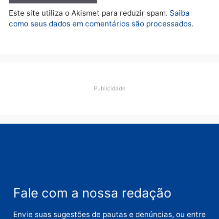
Médicos são investigado
por suspeita de receber
salário sem cumprir car
Política
horária em RO
Convenções chegam ao
quarta-feira, 05/08/2026 às 12:
fim e eleições de 2026
entram na reta decisiva em
Rondônia
quarta-feira, 05/08/2026 às 12:26
Polícia
Operação Contemplados
cumpre mandados e
prende investigado por
fraude na falsa oferta de
financiamentos