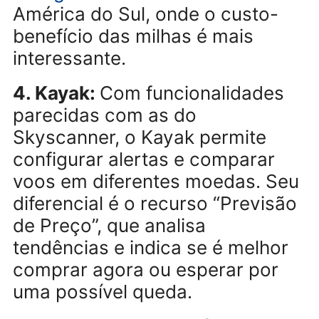
deseja utilizar milhas para viaja
pagando menos. Além de
permitir a compra de voos
nacionais e internacionais com
milhas de terceiros, oferece
promoções relâmpago e preço
geralmente abaixo do mercado
tradicional. Ideal para quem
deseja
passagens para o
Paraguai
ou outros destinos da
América do Sul, onde o custo-
benefício das milhas é mais
interessante.