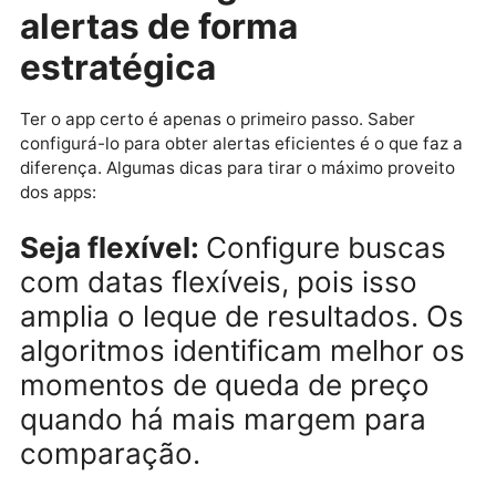
Passagens Imperdíveis oferece
notificações em tempo real
sobre promoções,
especialmente em passagens
aéreas internacionais. O app é
prático e tem foco em
promoções legítimas. É uma
ótima opção para quem busca
ofertas para os Estados Unido
e Caribe, em períodos de baixa
demanda.
Como configurar os