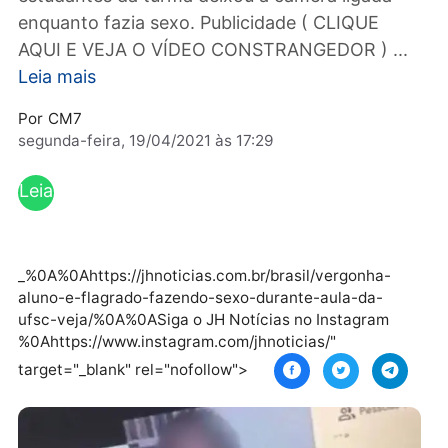
videochamada do curso de graduação, um d
estudantes da turma deixou a câmera ligada
enquanto fazia sexo. Publicidade ( CLIQUE
AQUI E VEJA O VÍDEO CONSTRANGEDOR ) ..
Leia mais
Por
CM7
segunda-feira, 19/04/2021 às 17:29
Leia
mai
s
_%0A%0Ahttps://jhnoticias.com.br/brasil/vergonha-
aluno-e-flagrado-fazendo-sexo-durante-aula-da-
ufsc-veja/%0A%0ASiga o JH Notícias no Instagram
%0Ahttps://www.instagram.com/jhnoticias/"