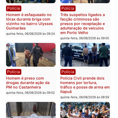
Tragédia na BR-364:
Ministro Dias Tofolli , do
colisão entre caminhão e
TSE, determina reabertu
carro deixa quatro mortos
e processamento da açã
em Porto Velho
que pode levar à perda d
mandato da prefeita de
quinta-feira, 06/08/2026 às 20:51
Pimenta Bueno
quinta-feira, 06/08/2026 às 18:
Polícia
Polícia
Policiais militares
Jovem é encontrado mor
recuperam moto furtada e
na Rua dos Cravos e cas
prendem trio na zona
é investigado pela políci
Leste
em RO
quinta-feira, 06/08/2026 às 09:28
quinta-feira, 06/08/2026 às 09: