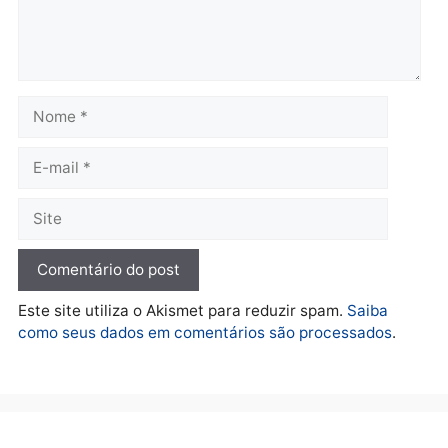
TCE reúne candidatos ao
Violência domina o deba
Governo e apresenta
eleitoral e segurança vir
diagnóstico que pode
principal arma dos
mudar os rumos de
candidatos ao Governo 
Rondônia
Rondônia
quarta-feira, 05/08/2026 às 12:52
quarta-feira, 05/08/2026 às 12:
Polícia
O dinheiro do crime: PF
apreende R$ 2 milhões em
Porto Velho e expõe
esquema milionário de
lavagem
quarta-feira, 05/08/2026 às 12:46