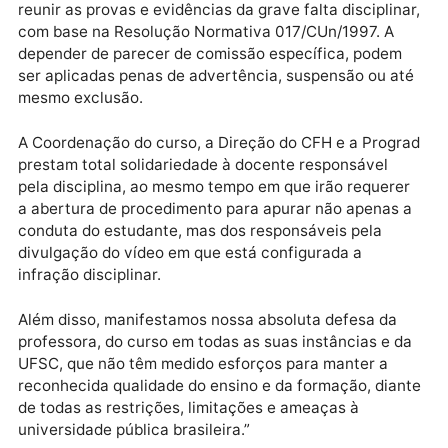
Ciências Humanas (CFH) e a Pró-Reitoria de
Graduação (Prograd) da UFSC informam que já estã
sendo adotadas as medidas administrativas cabíveis
fim de apurar as responsabilidades de um lamentáve
episódio ocorrido em uma aula remota de disciplina
oferecida a uma turma do curso de graduação em
Administração da UFSC.
O estudante responsável pela conduta já foi
identificado e deverá ser apurado o ato, no sentido 
reunir as provas e evidências da grave falta disciplin
com base na Resolução Normativa 017/CUn/1997. A
depender de parecer de comissão específica, podem
ser aplicadas penas de advertência, suspensão ou a
mesmo exclusão.
A Coordenação do curso, a Direção do CFH e a Prog
prestam total solidariedade à docente responsável