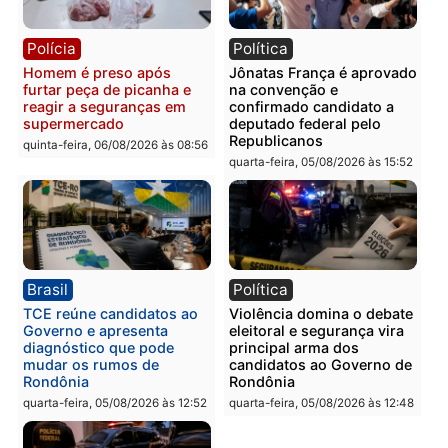
Polícia
Polícia
Homem é esfaqueado no
Três suspeitos ligados a
tórax durante briga com
facção criminosa são
vizinho no bairro Ulysses
presos por receptação e
Guimarães
adulteração de veículos
em Porto Velho
quinta-feira, 06/08/2026 às 09:24
quinta-feira, 06/08/2026 às 09:
Polícia
Polícia
Homem é preso com
Polícia Civil prende dois
drogas durante ação da
homens por tortura,
PM no Castanheira
tráfico e posse de arma 
Itapuã
quinta-feira, 06/08/2026 às 09:02