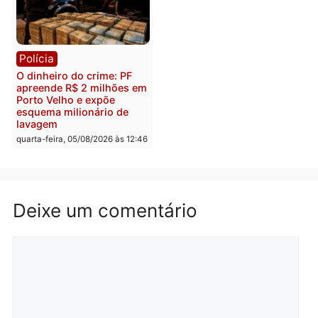
quinta-feira, 06/08/2026 às 08:
Polícia
Política
Homem é preso após
Jônatas França é aprova
furtar peça de picanha e
na convenção e
reagir a seguranças em
confirmado candidato a
supermercado
deputado federal pelo
Republicanos
quinta-feira, 06/08/2026 às 08:56
quarta-feira, 05/08/2026 às 15:
Brasil
Política