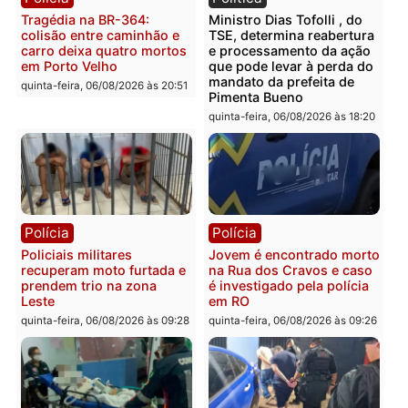
Rondônia
sexta-feira, 07/08/2026 às 09:38
sexta-feira, 07/08/2026 às 09:3
Polícia
Polícia
Homem é encontrado
Polícia Militar apreende
morto em residência no
explosivos e embarcaçã
bairro Colina Park em RO
durante patrulhamento
fluvial no Rio Madeira e
sexta-feira, 07/08/2026 às 09:30
Porto Velho
sexta-feira, 07/08/2026 às 09:2
Polícia
Política