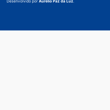
Fale com a nossa redação
Envie suas sugestões de pautas e denúncias, ou en
em contato com nosso departamento comercial pa
anunciar.
Fale Conosco
Rua Elias Gorayeb, 3381
Bairro: Liberdade
Porto Velho - RO
CEP: 76.803-852
+55 (69) 99992-9180