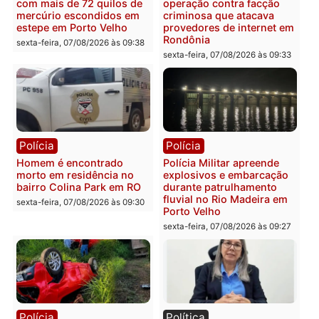
Polícia
Polícia
2 MILHÕES – Unnesa
Polícia Federal apreende
apresenta documentos
400 quilos de drogas e
que comprovam
prende motorista em RO
transparência e legalidade
sexta-feira, 07/08/2026 às 09:
na operação alvo da PF
sexta-feira, 07/08/2026 às 12:24
Polícia
Polícia
Casal é preso pela PRF
Polícia Civil deflagra
com mais de 72 quilos de
operação contra facção
mercúrio escondidos em
criminosa que atacava
estepe em Porto Velho
provedores de internet 