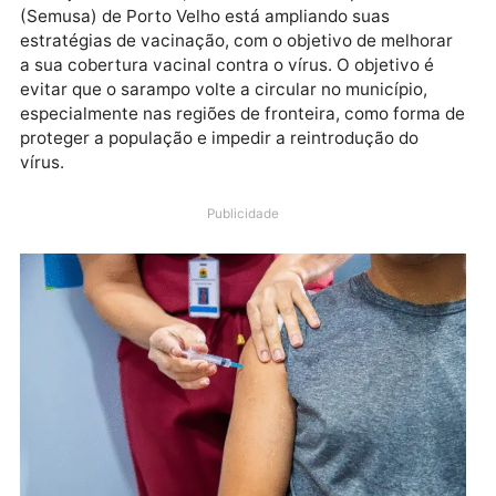
Diante do aumento expressivo de casos de sarampo
nas Américas e da declaração de Emergência de Sa
Pública pela Bolívia — que já confirmou 60 casos at
25 de junho de 2025, a Secretaria Municipal de Saúd
(Semusa) de Porto Velho está ampliando suas
estratégias de vacinação, com o objetivo de melhora
a sua cobertura vacinal contra o vírus. O objetivo é
evitar que o sarampo volte a circular no município,
especialmente nas regiões de fronteira, como forma
proteger a população e impedir a reintrodução do
vírus.
Publicidade