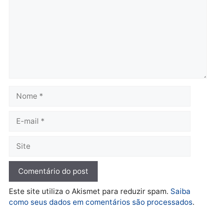
salário sem cumprir car
Política
horária em RO
Convenções chegam ao
quarta-feira, 05/08/2026 às 12:
fim e eleições de 2026
entram na reta decisiva em
Rondônia
quarta-feira, 05/08/2026 às 12:26
Polícia
Polícia
Operação Contemplados
Adolescentes são
cumpre mandados e
apreendidos após furto 
prende investigado por
farmácia na zona sul de
fraude na falsa oferta de
Porto Velho
financiamentos
quarta-feira, 05/08/2026 às 09:
quarta-feira, 05/08/2026 às 12:22