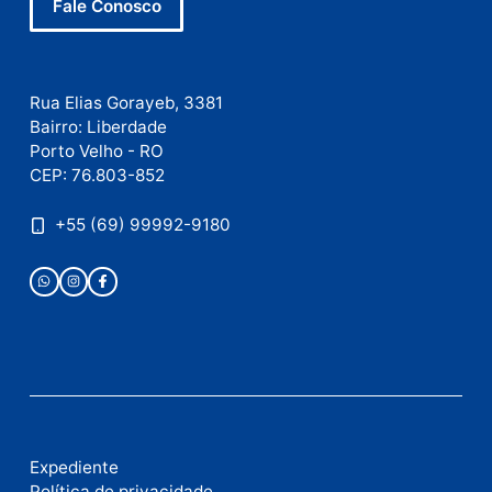
Nome
E-
mail
Site
Este site utiliza o Akismet para reduzir spam.
Saiba
como seus dados em comentários são processados
.