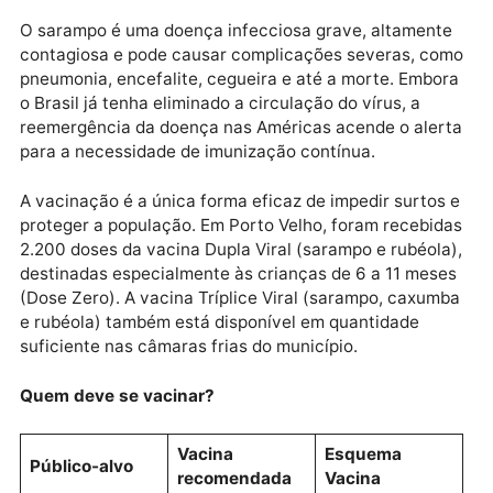
Ação visa evitar que o sarampo volte a circular no município
“Nós vamos ampliar a nossa equipe de vacinação pa
garantir que o vírus do Sarampo não entre no nosso
município de Porto Velho”, afirmou Jaime Gazola,
secretário municipal de Saúde.
IMPORTÂNCIA DA VACINAÇÃO
O sarampo é uma doença infecciosa grave, altament
contagiosa e pode causar complicações severas, c
pneumonia, encefalite, cegueira e até a morte. Embo
o Brasil já tenha eliminado a circulação do vírus, a
reemergência da doença nas Américas acende o ale
para a necessidade de imunização contínua.