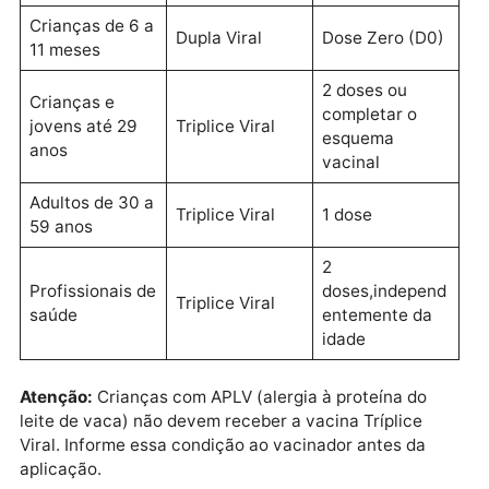
A vacinação é a única forma eficaz de impedir surtos
proteger a população. Em Porto Velho, foram recebi
2.200 doses da vacina Dupla Viral (sarampo e rubéol
destinadas especialmente às crianças de 6 a 11 mes
(Dose Zero). A vacina Tríplice Viral (sarampo, caxum
e rubéola) também está disponível em quantidade
suficiente nas câmaras frias do município.
Quem deve se vacinar?
Vacina
Esquema
Público-alvo
recomendada
Vacina
Crianças de 6 a
Dupla Viral
Dose Zero (D0
11 meses
2 doses ou
Crianças e
completar o
jovens até 29
Triplice Viral
esquema