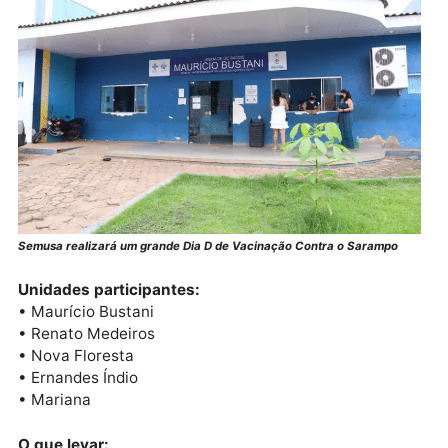
Zona Rural:
• UBS com vacinador fixo: vacinação todos os dias
úteis.
• UBS sem vacinador fixo: atendimento conforme
cronograma da Divisão de Imunização.
Equipes reforçadas estão sendo destacadas para
garantir atendimento contínuo nos distritos.
DIA D – 26 de julho (sábado)
A Semusa realizará um grande Dia D de Vacinação
Contra o Sarampo, com ação especial em seis
unidades de saúde da zona urbana. Cada unidade
contará com duas salas de vacina e equipes
completas.