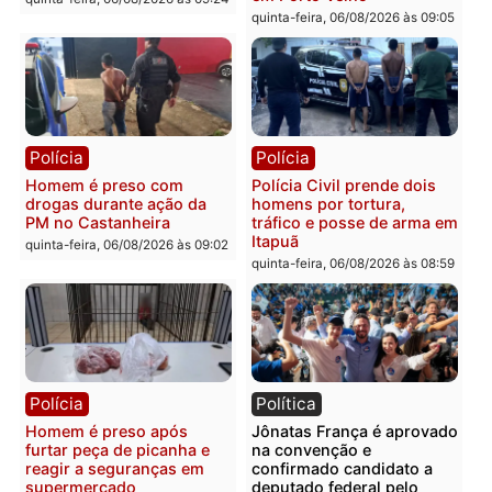
Você também vai querer ler...
Polícia
Polícia
Policiais militares
Jovem é encontrado mor
recuperam moto furtada e
na Rua dos Cravos e cas
prendem trio na zona
é investigado pela políci
Leste
em RO
quinta-feira, 06/08/2026 às 09:28
quinta-feira, 06/08/2026 às 09: