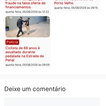
Política
Polícia
Flávio Bolsonaro escolhe
Furto de energia já levou
Alfredo Gaspar para vice
mais de 80 para a prisão
em chapa pura do PL
em 2026
quarta-feira, 05/08/2026 às 12:33
quarta-feira, 05/08/2026 às 12:
Polícia
Com apenas 28% do
efetivo, Polícia Civil de
Rondônia tem maior défic
Política
do país, aponta estudo
Justiça Eleitoral manda
quarta-feira, 05/08/2026 às 12:
retirar propaganda de
Fúria após convenção
quarta-feira, 05/08/2026 às 12:30
Rondônia
Médicos são investigado
por suspeita de receber