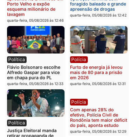
Polícia
Política
Homem é preso após
Jônatas França é aprova
furtar peça de picanha e
na convenção e
reagir a seguranças em
confirmado candidato a
supermercado
deputado federal pelo
Republicanos
quinta-feira, 06/08/2026 às 08:56
quarta-feira, 05/08/2026 às 15:
Brasil
Política
TCE reúne candidatos ao
Violência domina o deba
Governo e apresenta
eleitoral e segurança vir
diagnóstico que pode
principal arma dos