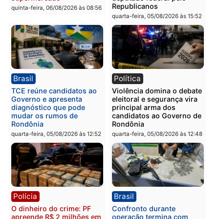
Polícia
Polícia
Homem é esfaqueado no
Três suspeitos ligados a
tórax durante briga com
facção criminosa são
vizinho no bairro Ulysses
presos por receptação e
Guimarães
adulteração de veículos
em Porto Velho
quinta-feira, 06/08/2026 às 09:24
quinta-feira, 06/08/2026 às 09:
Polícia
Polícia
Homem é preso com
Polícia Civil prende dois
drogas durante ação da
homens por tortura,
PM no Castanheira
tráfico e posse de arma 
Itapuã
quinta-feira, 06/08/2026 às 09:02
quinta-feira, 06/08/2026 às 08: