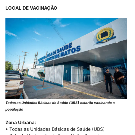
anos
vacinal
Adultos de 30 a
Triplice Viral
1 dose
59 anos
2
Profissionais de
doses,indepen
Triplice Viral
saúde
entemente da
idade
Atenção:
Crianças com APLV (alergia à proteína do
leite de vaca) não devem receber a vacina Tríplice
Viral. Informe essa condição ao vacinador antes da
aplicação.
LOCAL DE VACINAÇÃO