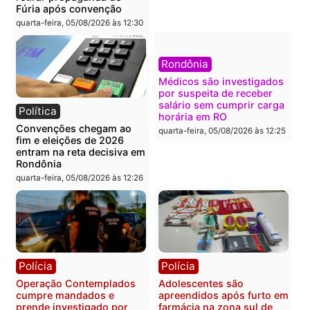
mudar os rumos de
candidatos ao Governo 
Rondônia
Rondônia
quarta-feira, 05/08/2026 às 12:52
quarta-feira, 05/08/2026 às 12:
Polícia
Brasil
O dinheiro do crime: PF
Confronto durante
apreende R$ 2 milhões em
operação termina com
Porto Velho e expõe
foragido baleado e gran
esquema milionário de
apreensão de drogas
lavagem
quarta-feira, 05/08/2026 às 12:
quarta-feira, 05/08/2026 às 12:46