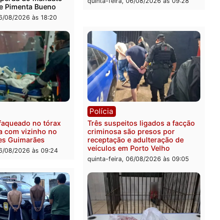
ica
Polícia
ro Dias Tofolli , do TSE,
Policiais militares recupe
ina reabertura e
moto furtada e prendem t
ssamento da ação que
zona Leste
levar à perda do mandato
quinta-feira, 06/08/2026 às 
feita de Pimenta Bueno
feira, 06/08/2026 às 18:20