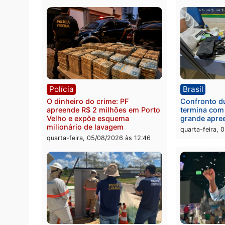
Política
Brasi
Jônatas França é aprovado na
TCE r
convenção e confirmado
Gover
candidato a deputado federal
diagn
pelo Republicanos
rumos
quarta-feira, 05/08/2026 às 15:52
quarta