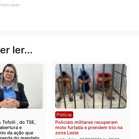
e da Seguridade Social, a lei diz, em seu Artigo 2º, que
rilhões, “incluindo a proveniente da emissão de títulos 
, interna e externa”.
lo presidente da República, Jair Bolsonaro.
Publicidade
rer ler...