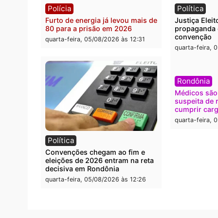
Polícia
Brasi
O dinheiro do crime: PF
Confr
apreende R$ 2 milhões em Porto
termi
Velho e expõe esquema
grand
milionário de lavagem
quarta
quarta-feira, 05/08/2026 às 12:46
Polícia
Polít
Furto de energia já levou mais de
Justiç
80 para a prisão em 2026
propa
conve
quarta-feira, 05/08/2026 às 12:31