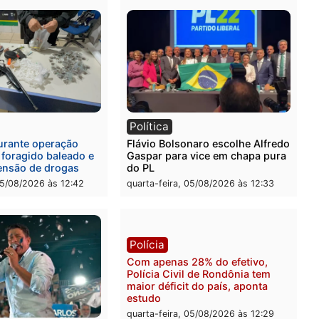
l
Política
eúne candidatos ao
Violência domina o debat
no e apresenta
eleitoral e segurança vira
óstico que pode mudar os
principal arma dos candi
 de Rondônia
ao Governo de Rondônia
-feira, 05/08/2026 às 12:52
quarta-feira, 05/08/2026 às 