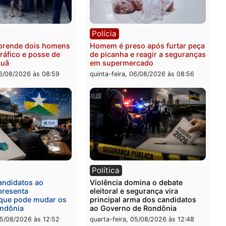
ia
Polícia
 é esfaqueado no tórax
Três suspeitos ligados a 
te briga com vizinho no
criminosa são presos por
o Ulysses Guimarães
receptação e adulteração
veículos em Porto Velho
-feira, 06/08/2026 às 09:24
quinta-feira, 06/08/2026 às 
ia
Polícia
a Civil prende dois homens
Homem é preso após furt
rtura, tráfico e posse de
de picanha e reagir a seg
em Itapuã
em supermercado
-feira, 06/08/2026 às 08:59
quinta-feira, 06/08/2026 às 