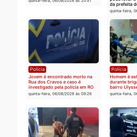
Polícia
Polít
Tragédia na BR-364: colisão
Minist
entre caminhão e carro deixa
determ
quatro mortos em Porto Velho
proce
pode 
quinta-feira, 06/08/2026 às 20:51
da pre
quinta-