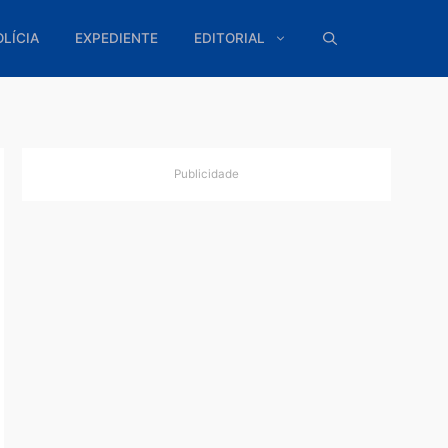
ÍTICA
POLÍCIA
EXPEDIENTE
EDITORIAL
Publicidade
s de
2019 em
). Ela
ntos