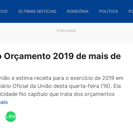
🏠 INÍCIO
ÚLTIMAS NOTÍCIAS
RONDÔNIA
POL
Publicidade
i do Orçamento 2019 de mai
 da União e estima receita para o exercício de 
 no Diário Oficial da União desta quarta-feira (16
. Publicidade No capítulo que trata dos orçame
Leia mais
Leia