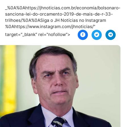
mai
s
_%0A%0Ahttps://jhnoticias.com.br/economia/b
sanciona-lei-do-orcamento-2019-de-mais-de-
trilhoes/%0A%0ASiga o JH Notícias no Instagr
%0Ahttps://www.instagram.com/jhnoticias/"
target="_blank" rel="nofollow">