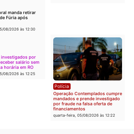
l
Política
onto durante operação
Flávio Bolsonaro escolhe 
na com foragido baleado e
Gaspar para vice em chap
e apreensão de drogas
do PL
-feira, 05/08/2026 às 12:42
quarta-feira, 05/08/2026 às 
Polícia
Com apenas 28% do efeti
Polícia Civil de Rondônia
maior déficit do país, apo
estudo
quarta-feira, 05/08/2026 às 
ica
a Eleitoral manda retirar
ganda de Fúria após
nção