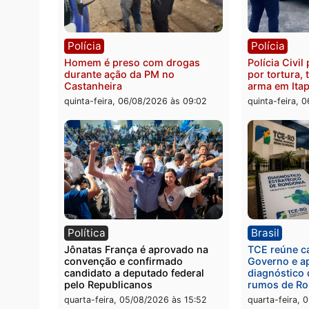
Polícia
Políc
Jovem é encontrado morto na
Homem
Rua dos Cravos e caso é
duran
investigado pela polícia em RO
bairr
quinta-feira, 06/08/2026 às 09:26
quinta
Polícia
Políc
Homem é preso com drogas
Políci
durante ação da PM no
por to
Castanheira
arma 
quinta-feira, 06/08/2026 às 09:02
quinta