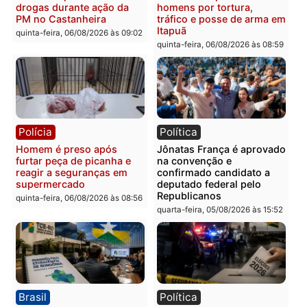
prendem trio na zona
é investigado pela políci
Leste
em RO
quinta-feira, 06/08/2026 às 09:28
quinta-feira, 06/08/2026 às 09:
Polícia
Polícia
Homem é esfaqueado no
Três suspeitos ligados a
tórax durante briga com
facção criminosa são
vizinho no bairro Ulysses
presos por receptação e
Guimarães
adulteração de veículos
em Porto Velho
quinta-feira, 06/08/2026 às 09:24
quinta-feira, 06/08/2026 às 09: