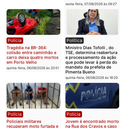
Polícia
Polícia
Casal é preso pela PRF
Polícia Civil deflagra
com mais de 72 quilos de
operação contra facção
mercúrio escondidos em
criminosa que atacava
estepe em Porto Velho
provedores de internet 
Rondônia
sexta-feira, 07/08/2026 às 09:38
sexta-feira, 07/08/2026 às 09:3
Polícia
Polícia
Homem é encontrado
Polícia Militar apreende
morto em residência no
explosivos e embarcaçã
bairro Colina Park em RO
durante patrulhamento
fluvial no Rio Madeira e
sexta-feira, 07/08/2026 às 09:30
Porto Velho
sexta-feira, 07/08/2026 às 09:2