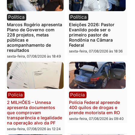
Publicidade
Categorias
Economia
Você também vai querer ler...
Política
Política
Marcos Rogério apresenta
Eleições 2026: Pastor
Plano de Governo com
Evanildo pode ser o
228 projetos, metas
primeiro pastor de
públicas e
Rondônia na Câmara