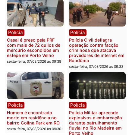
acompanhamento de
Federal
resultados
sexta-feira, 07/08/2026 às 18:3
sexta-feira, 07/08/2026 às 18:49
Polícia
Polícia
2 MILHÕES – Unnesa
Polícia Federal apreende
apresenta documentos
400 quilos de drogas e
que comprovam
prende motorista em RO
transparência e legalidade
sexta-feira, 07/08/2026 às 09:
na operação alvo da PF
sexta-feira, 07/08/2026 às 12:24