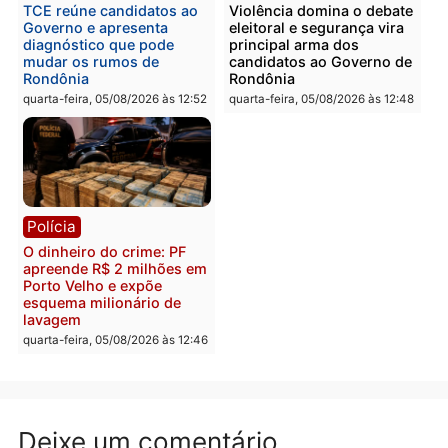
Polícia
Polícia
Homem é preso com
Polícia Civil prende dois
drogas durante ação da
homens por tortura,
PM no Castanheira
tráfico e posse de arma 
Itapuã
quinta-feira, 06/08/2026 às 09:02
quinta-feira, 06/08/2026 às 08:
Polícia
Política
Homem é preso após
Jônatas França é aprova
furtar peça de picanha e
na convenção e
reagir a seguranças em
confirmado candidato a
supermercado
deputado federal pelo
Republicanos
quinta-feira, 06/08/2026 às 08:56
quarta-feira, 05/08/2026 às 15: