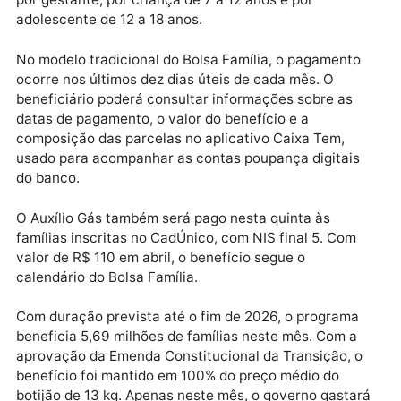
bilhões fora do teto de gastos neste ano, dos quais 
70 bilhões estão destinados a custear o benefício.
O pagamento do adicional de R$ 150 começou em
março, após o governo fazer um pente-fino no
Cadastro Único para Programas Sociais do Governo
Federal (CadÚnico), a fim de eliminar fraudes. Em
junho, começará o pagamento do adicional de R$ 50
por gestante, por criança de 7 a 12 anos e por
adolescente de 12 a 18 anos.
No modelo tradicional do Bolsa Família, o pagamento
ocorre nos últimos dez dias úteis de cada mês. O
beneficiário poderá consultar informações sobre as
datas de pagamento, o valor do benefício e a
composição das parcelas no aplicativo Caixa Tem,
usado para acompanhar as contas poupança digitais
do banco.