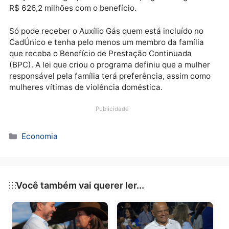
O Auxílio Gás também será pago nesta quinta às
famílias inscritas no CadÚnico, com NIS final 5. Com
valor de R$ 110 em abril, o benefício segue o
calendário do Bolsa Família.
Com duração prevista até o fim de 2026, o programa
beneficia 5,69 milhões de famílias neste mês. Com a
aprovação da Emenda Constitucional da Transição, 
benefício foi mantido em 100% do preço médio do
botijão de 13 kg. Apenas neste mês, o governo gasta
R$ 626,2 milhões com o benefício.
Só pode receber o Auxílio Gás quem está incluído no
CadÚnico e tenha pelo menos um membro da família
que receba o Benefício de Prestação Continuada
(BPC). A lei que criou o programa definiu que a mulh
responsável pela família terá preferência, assim co
mulheres vítimas de violência doméstica.