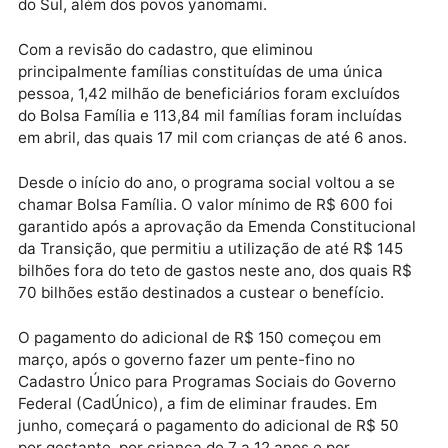
para o primeiro dia do calendário o pagamento a
beneficiários de municípios em situação de
emergência ou calamidade reconhecida. Na última
sexta-feira (14), foram contempladas todas as famíli
atingidas pelas chuvas em São Paulo, no Espírito
Santo, Acre e as atingidas pela estiagem no Rio Gra
do Sul, além dos povos yanomami.
Com a revisão do cadastro, que eliminou
principalmente famílias constituídas de uma única
pessoa, 1,42 milhão de beneficiários foram excluídos
do Bolsa Família e 113,84 mil famílias foram incluídas
em abril, das quais 17 mil com crianças de até 6 anos
Desde o início do ano, o programa social voltou a se
chamar Bolsa Família. O valor mínimo de R$ 600 foi
garantido após a aprovação da Emenda Constitucion
da Transição, que permitiu a utilização de até R$ 145