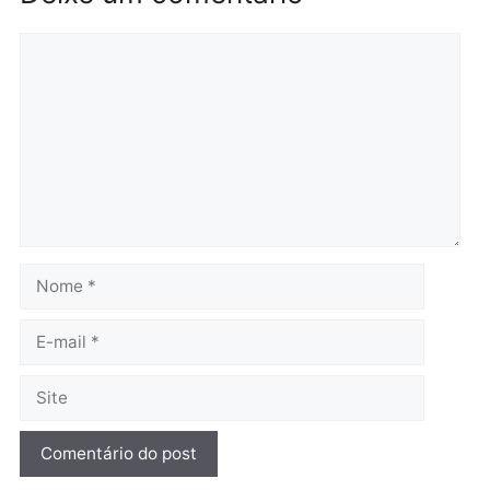
Brasil
Política
TCE reúne candidatos ao
Violência domina o deba
Governo e apresenta
eleitoral e segurança vir
diagnóstico que pode
principal arma dos
mudar os rumos de
candidatos ao Governo 
Rondônia
Rondônia
quarta-feira, 05/08/2026 às 12:52
quarta-feira, 05/08/2026 às 12:
Polícia
O dinheiro do crime: PF
apreende R$ 2 milhões em
Porto Velho e expõe
esquema milionário de