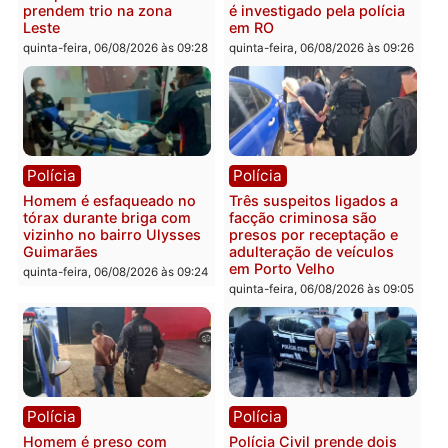
Polícia
Política
Tragédia na BR-364:
Ministro Dias Tofolli , do
colisão entre caminhão e
TSE, determina reabertu
carro deixa quatro mortos
e processamento da açã
em Porto Velho
que pode levar à perda d
mandato da prefeita de
quinta-feira, 06/08/2026 às 20:51
Pimenta Bueno
quinta-feira, 06/08/2026 às 18:
Polícia
Polícia
Policiais militares
Jovem é encontrado mor
recuperam moto furtada e
na Rua dos Cravos e cas