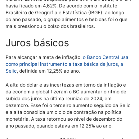
percentual para cima ou para baixo. Ou seja, o limite
inferior é 1,5% e o superior 4,5%.
Com o resultado de 0,52% em dezembro,
a inflação
oficial do país fechou 2024 em 4,83%
, acima do limit
máximo da meta estipulada pelo CMN. Em 2023, o I
havia ficado em 4,62%. De acordo com o Instituto
Brasileiro de Geografia e Estatística (IBGE), ao longo
do ano passado, o grupo alimentos e bebidas foi o q
mais pressionou o bolso dos brasileiros.
Juros básicos
Para alcançar a meta de inflação,
o Banco Central u
como principal instrumento a taxa básica de juros, a
Selic
, definida em 12,25% ao ano.