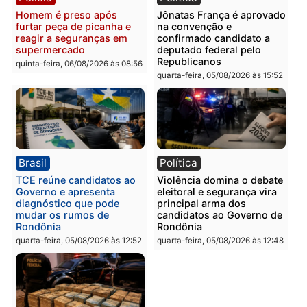
Polícia
Polícia
Homem é esfaqueado no
Três suspeitos ligados a
tórax durante briga com
facção criminosa são
vizinho no bairro Ulysses
presos por receptação e
Guimarães
adulteração de veículos
em Porto Velho
quinta-feira, 06/08/2026 às 09:24
quinta-feira, 06/08/2026 às 09:
Polícia
Polícia
Homem é preso com
Polícia Civil prende dois
drogas durante ação da
homens por tortura,
PM no Castanheira
tráfico e posse de arma 
Itapuã
quinta-feira, 06/08/2026 às 09:02