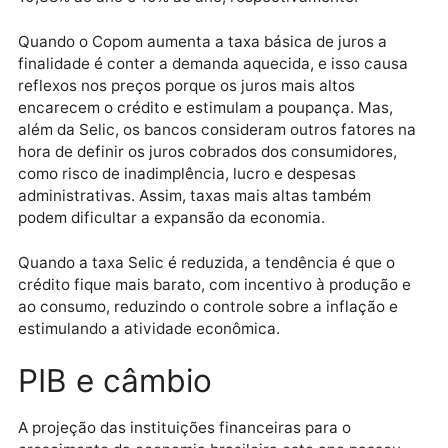
ano, caso os cenários se confirmem. O primeiro
encontro do Copom este ano ocorre nesta terça-feir
(28) e quarta-feira (29) e a expectativa do mercado
financeiro é de que o colegiado confirme a elevação
Selic para 13,25% ao ano.
Para o fim de 2025, a estimativa é que a taxa básica
suba para 15% ao ano. Para 2026, 2027 e 2028, a
previsão é que ela seja reduzida para 12,5% ao ano,
10,38% ao ano e 10% ao ano, respectivamente.
Quando o Copom aumenta a taxa básica de juros a
finalidade é conter a demanda aquecida, e isso caus
reflexos nos preços porque os juros mais altos
encarecem o crédito e estimulam a poupança. Mas,
além da Selic, os bancos consideram outros fatores 
hora de definir os juros cobrados dos consumidores,
como risco de inadimplência, lucro e despesas