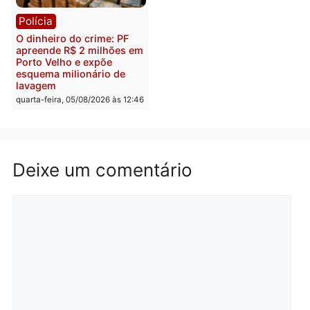
quinta-feira, 06/08/2026 às 08:
Polícia
Política
Homem é preso após
Jônatas França é aprova
furtar peça de picanha e
na convenção e
reagir a seguranças em
confirmado candidato a
supermercado
deputado federal pelo
Republicanos
quinta-feira, 06/08/2026 às 08:56
quarta-feira, 05/08/2026 às 15:
Brasil
Política
TCE reúne candidatos ao
Violência domina o deba