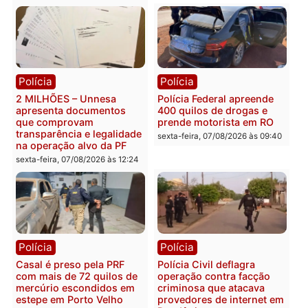
Você também vai querer ler...
Política
Política
Marcos Rogério apresenta
Eleições 2026: Pastor
Plano de Governo com
Evanildo pode ser o
228 projetos, metas
primeiro pastor de
públicas e
Rondônia na Câmara
acompanhamento de
Federal
resultados
sexta-feira, 07/08/2026 às 18:3
sexta-feira, 07/08/2026 às 18:49