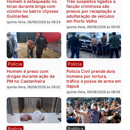
Tragédia na BR-364:
Ministro Dias Tofolli , do
colisão entre caminhão e
TSE, determina reabertu
carro deixa quatro mortos
e processamento da açã
em Porto Velho
que pode levar à perda d
mandato da prefeita de
quinta-feira, 06/08/2026 às 20:51
Pimenta Bueno
quinta-feira, 06/08/2026 às 18:
Polícia
Polícia
Policiais militares
Jovem é encontrado mor
recuperam moto furtada e
na Rua dos Cravos e cas
prendem trio na zona
é investigado pela políci
Leste
em RO
quinta-feira, 06/08/2026 às 09:28
quinta-feira, 06/08/2026 às 09: