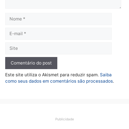
Governo e apresenta
eleitoral e segurança vir
diagnóstico que pode
principal arma dos
mudar os rumos de
candidatos ao Governo 
Rondônia
Rondônia
quarta-feira, 05/08/2026 às 12:52
quarta-feira, 05/08/2026 às 12:
Polícia
O dinheiro do crime: PF
apreende R$ 2 milhões em
Porto Velho e expõe
esquema milionário de
lavagem
quarta-feira, 05/08/2026 às 12:46