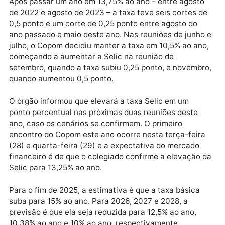
A alta do dólar e as incertezas em torno da inflação 
da economia global fizeram o BC aumentar o ritmo d
subida dos juros na última reunião de 2024, em
dezembro. Esse foi o terceiro aumento seguido da Se
e a alta consolida um ciclo de contração na política
monetária. A taxa retornou ao nível de dezembro do
ano passado, quando estava em 12,25% ao ano.
Após passar um ano em 13,75% ao ano – entre agost
de 2022 e agosto de 2023 – a taxa teve seis cortes 
0,5 ponto e um corte de 0,25 ponto entre agosto do
ano passado e maio deste ano. Nas reuniões de junh
julho, o Copom decidiu manter a taxa em 10,5% ao an
começando a aumentar a Selic na reunião de
setembro, quando a taxa subiu 0,25 ponto, e novemb
quando aumentou 0,5 ponto.
O órgão informou que elevará a taxa Selic em um
ponto percentual nas próximas duas reuniões deste