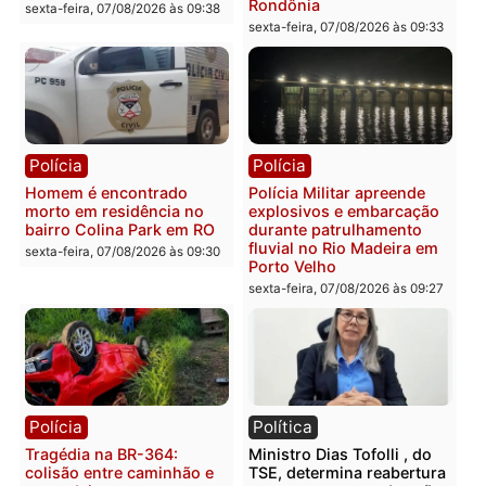
Polícia
Polícia
2 MILHÕES – Unnesa
Polícia Federal apreende
apresenta documentos
400 quilos de drogas e
que comprovam
prende motorista em RO
transparência e legalidade
sexta-feira, 07/08/2026 às 09:
na operação alvo da PF
sexta-feira, 07/08/2026 às 12:24
Polícia
Polícia
Casal é preso pela PRF
Polícia Civil deflagra
com mais de 72 quilos de
operação contra facção
mercúrio escondidos em
criminosa que atacava
estepe em Porto Velho
provedores de internet 