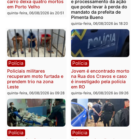
Rondônia
sexta-feira, 07/08/2026 às 09:38
sexta-feira, 07/08/2026 às 09:3
Polícia
Polícia
Homem é encontrado
Polícia Militar apreende
morto em residência no
explosivos e embarcaçã
bairro Colina Park em RO
durante patrulhamento
fluvial no Rio Madeira e
sexta-feira, 07/08/2026 às 09:30
Porto Velho
sexta-feira, 07/08/2026 às 09:2
Polícia
Política