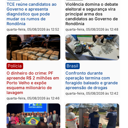
Polícia
Política
Homem é preso após
Jônatas França é aprova
furtar peça de picanha e
na convenção e
reagir a seguranças em
confirmado candidato a
supermercado
deputado federal pelo
Republicanos
quinta-feira, 06/08/2026 às 08:56
quarta-feira, 05/08/2026 às 15:
Brasil
Política
TCE reúne candidatos ao
Violência domina o deba
Governo e apresenta
eleitoral e segurança vir