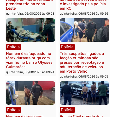
colisão entre caminhão e
TSE, determina reabertu
carro deixa quatro mortos
e processamento da açã
em Porto Velho
que pode levar à perda d
mandato da prefeita de
quinta-feira, 06/08/2026 às 20:51
Pimenta Bueno
quinta-feira, 06/08/2026 às 18:
Polícia
Polícia
Policiais militares
Jovem é encontrado mor
recuperam moto furtada e
na Rua dos Cravos e cas
prendem trio na zona
é investigado pela políci
Leste
em RO
quinta-feira, 06/08/2026 às 09:28
quinta-feira, 06/08/2026 às 09: