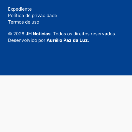
Fale com a nossa redação
Envie suas sugestões de pautas e denúncias, ou en
em contato com nosso departamento comercial pa
anunciar.
Fale Conosco
Rua Elias Gorayeb, 3381
Bairro: Liberdade
Porto Velho - RO
CEP: 76.803-852