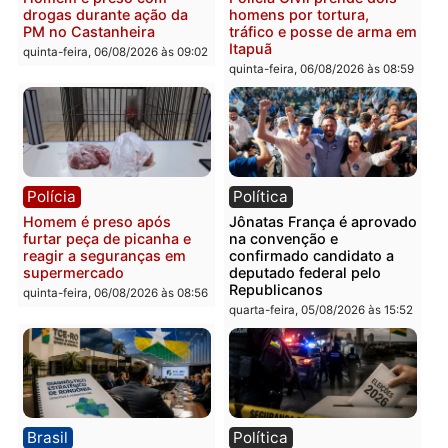
Polícia
Polícia
Homem é esfaqueado no
Três suspeitos ligados a
tórax durante briga com
facção criminosa são
vizinho no bairro Ulysses
presos por receptação e
Guimarães
adulteração de veículos
em Porto Velho
quinta-feira, 06/08/2026 às 09:24
quinta-feira, 06/08/2026 às 09:
Polícia
Polícia
Homem é preso com
Polícia Civil prende dois
drogas durante ação da
homens por tortura,
PM no Castanheira
tráfico e posse de arma 
Itapuã
quinta-feira, 06/08/2026 às 09:02
quinta-feira, 06/08/2026 às 08: