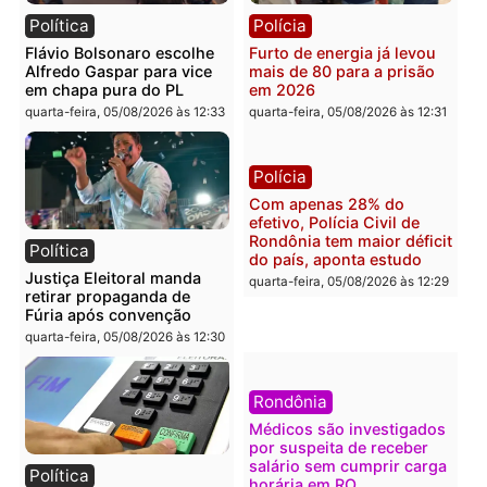
diagnóstico que pode
principal arma dos
mudar os rumos de
candidatos ao Governo 
Rondônia
Rondônia
quarta-feira, 05/08/2026 às 12:52
quarta-feira, 05/08/2026 às 12:
Polícia
Brasil
O dinheiro do crime: PF
Confronto durante
apreende R$ 2 milhões em
operação termina com
Porto Velho e expõe
foragido baleado e gran
esquema milionário de
apreensão de drogas
lavagem
quarta-feira, 05/08/2026 às 12:
quarta-feira, 05/08/2026 às 12:46