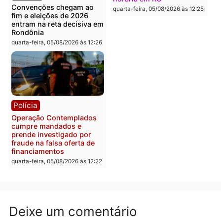
Política
Polícia
Flávio Bolsonaro escolhe
Furto de energia já levou
Alfredo Gaspar para vice
mais de 80 para a prisão
em chapa pura do PL
em 2026
quarta-feira, 05/08/2026 às 12:33
quarta-feira, 05/08/2026 às 12:
Polícia
Com apenas 28% do
efetivo, Polícia Civil de
Rondônia tem maior défic
Política
do país, aponta estudo
Justiça Eleitoral manda
quarta-feira, 05/08/2026 às 12:
retirar propaganda de
Fúria após convenção
quarta-feira, 05/08/2026 às 12:30
Rondônia
Médicos são investigado