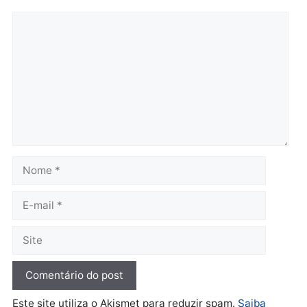
por suspeita de receber
salário sem cumprir car
Política
horária em RO
Convenções chegam ao
quarta-feira, 05/08/2026 às 12:
fim e eleições de 2026
entram na reta decisiva em
Rondônia
quarta-feira, 05/08/2026 às 12:26
Polícia
Operação Contemplados
cumpre mandados e
prende investigado por
fraude na falsa oferta de
financiamentos
quarta-feira, 05/08/2026 às 12:22