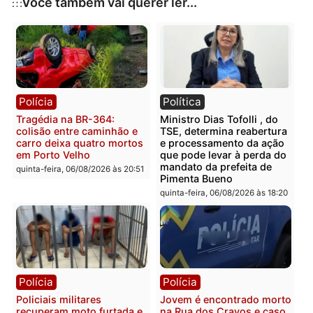
Publicidade
Categorias
Educação
Você também vai querer ler...
Polícia
Política
Tragédia na BR-364:
Ministro Dias Tofolli , do