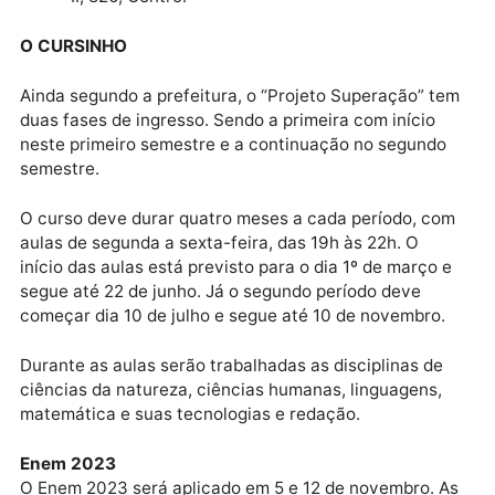
Escola Vôo da Juriti – na rua Antônio Braga
Moreira, 2833, bairro JK I;
Biblioteca Viveiro das Letras – avenida
Jatuarana, bairro Cohab;
Biblioteca Francisco Meirelles – rua Dom Pedr
II, 826, Centro.
O CURSINHO
Ainda segundo a prefeitura, o “Projeto Superação” t
duas fases de ingresso. Sendo a primeira com início
neste primeiro semestre e a continuação no segund
semestre.
O curso deve durar quatro meses a cada período, c
aulas de segunda a sexta-feira, das 19h às 22h. O
início das aulas está previsto para o dia 1º de março 
segue até 22 de junho. Já o segundo período deve