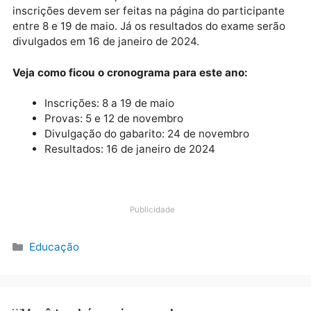
começar dia 10 de julho e segue até 10 de novembro.
Durante as aulas serão trabalhadas as disciplinas de
ciências da natureza, ciências humanas, linguagens,
matemática e suas tecnologias e redação.
Enem 2023
O Enem 2023 será aplicado em 5 e 12 de novembro. 
inscrições devem ser feitas na página do participant
entre 8 e 19 de maio. Já os resultados do exame ser
divulgados em 16 de janeiro de 2024.
Veja como ficou o cronograma para este ano:
Inscrições: 8 a 19 de maio
Provas: 5 e 12 de novembro
Divulgação do gabarito: 24 de novembro
Resultados: 16 de janeiro de 2024