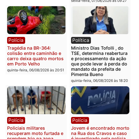
Polícia
Polícia
Casal é preso pela PRF
Polícia Civil deflagra
com mais de 72 quilos de
operação contra facção
mercúrio escondidos em
criminosa que atacava
estepe em Porto Velho
provedores de internet 
Rondônia
sexta-feira, 07/08/2026 às 09:38
sexta-feira, 07/08/2026 às 09:3
Polícia
Polícia
Homem é encontrado
Polícia Militar apreende
morto em residência no
explosivos e embarcaçã
bairro Colina Park em RO
durante patrulhamento