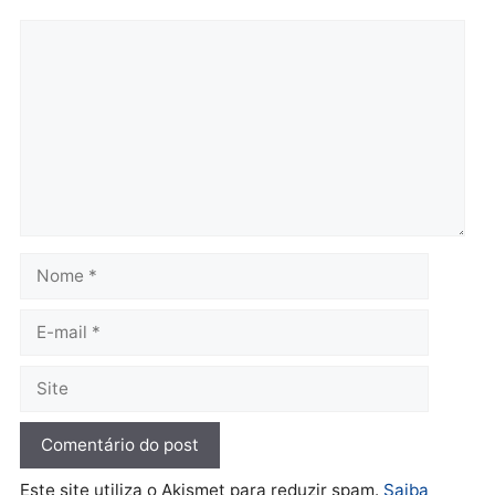
Republicanos
quinta-feira, 06/08/2026 às 08:56
quarta-feira, 05/08/2026 às 15:
Brasil
Política
TCE reúne candidatos ao
Violência domina o deba
Governo e apresenta
eleitoral e segurança vir
diagnóstico que pode
principal arma dos
mudar os rumos de
candidatos ao Governo 
Rondônia
Rondônia
quarta-feira, 05/08/2026 às 12:52
quarta-feira, 05/08/2026 às 12:
Polícia