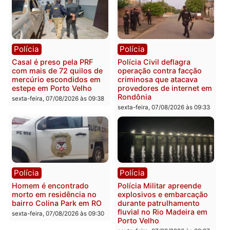
Política
Política
Marcos Rogério apresenta
Eleições 2026: Pastor
Plano de Governo com
Evanildo pode ser o
228 projetos, metas
primeiro pastor de
públicas e
Rondônia na Câmara
acompanhamento de
Federal
resultados
sexta-feira, 07/08/2026 às 18:3
sexta-feira, 07/08/2026 às 18:49
Polícia
Polícia
2 MILHÕES – Unnesa
Polícia Federal apreende
apresenta documentos
400 quilos de drogas e
que comprovam
prende motorista em RO
transparência e legalidade
sexta-feira, 07/08/2026 às 09:
na operação alvo da PF
sexta-feira, 07/08/2026 às 12:24