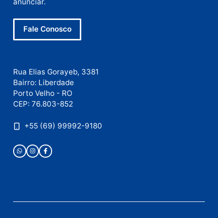
Nome
E-
mail
Site
Este site utiliza o Akismet para reduzir spam.
Saiba
como seus dados em comentários são processados
.