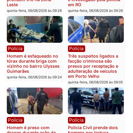
fluvial no Rio Madeira e
sexta-feira, 07/08/2026 às 09:30
Porto Velho
sexta-feira, 07/08/2026 às 09:2
Polícia
Política
Tragédia na BR-364:
Ministro Dias Tofolli , do
colisão entre caminhão e
TSE, determina reabertu
carro deixa quatro mortos
e processamento da açã
em Porto Velho
que pode levar à perda d
mandato da prefeita de
quinta-feira, 06/08/2026 às 20:51
Pimenta Bueno
quinta-feira, 06/08/2026 às 18: