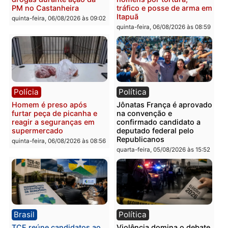
Polícia
Polícia
Policiais militares
Jovem é encontrado mor
recuperam moto furtada e
na Rua dos Cravos e cas
prendem trio na zona
é investigado pela políci
Leste
em RO
quinta-feira, 06/08/2026 às 09:28
quinta-feira, 06/08/2026 às 09:
Polícia
Polícia
Homem é esfaqueado no
Três suspeitos ligados a
tórax durante briga com
facção criminosa são
vizinho no bairro Ulysses
presos por receptação e
Guimarães
adulteração de veículos
em Porto Velho
quinta-feira, 06/08/2026 às 09:24
quinta-feira, 06/08/2026 às 09: