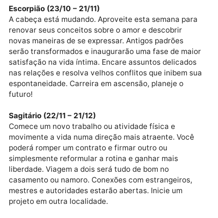
Libra (23/09 – 22/10)
Amplie conexões de trabalho e fortaleça sua rede. A
semana trará investimentos no seu desenvolvimento
na saúde. Aproveite para se inscrever num curso, ou
processo seletivo e se preparar para um passo maior
na carreira. Amizades serão motivadoras. Concretiz
mudanças, reestruture a rotina e determine planos d
longo prazo. Poder de influência em alta!
Escorpião (23/10 – 21/11)
A cabeça está mudando. Aproveite esta semana par
renovar seus conceitos sobre o amor e descobrir
novas maneiras de se expressar. Antigos padrões
serão transformados e inaugurarão uma fase de mai
satisfação na vida íntima. Encare assuntos delicado
nas relações e resolva velhos conflitos que inibem s
espontaneidade. Carreira em ascensão, planeje o