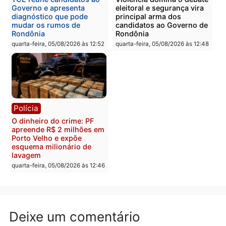
Polícia
Polícia
Homem é preso com
Polícia Civil prende dois
drogas durante ação da
homens por tortura,
PM no Castanheira
tráfico e posse de arma 
Itapuã
quinta-feira, 06/08/2026 às 09:02
quinta-feira, 06/08/2026 às 08:
Polícia
Política
Homem é preso após
Jônatas França é aprova
furtar peça de picanha e
na convenção e
reagir a seguranças em
confirmado candidato a
supermercado
deputado federal pelo