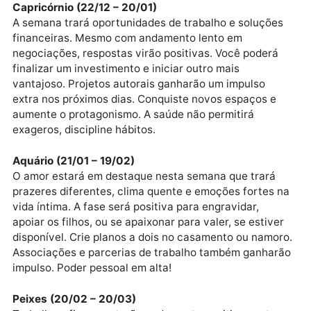
futuro!
Sagitário (22/11 – 21/12)
Comece um novo trabalho ou atividade física e
movimente a vida numa direção mais atraente. Você
poderá romper um contrato e firmar outro ou
simplesmente reformular a rotina e ganhar mais
liberdade. Viagem a dois será tudo de bom no
casamento ou namoro. Conexões com estrangeiros,
mestres e autoridades estarão abertas. Inicie um
projeto em outra localidade.
Capricórnio (22/12 – 20/01)
A semana trará oportunidades de trabalho e soluçõe
financeiras. Mesmo com andamento lento em
negociações, respostas virão positivas. Você poderá
finalizar um investimento e iniciar outro mais
vantajoso. Projetos autorais ganharão um impulso