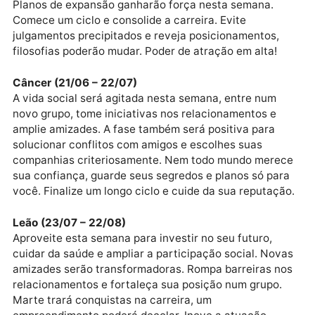
financeiros.
Gêmeos (21/05 – 20/06)
Com vários planetas em seu signo, oportunidades vi
de todos os lados. Carisma, brilhantismo, beleza e
elegância marcarão sua presença por onde passar.
Planos de expansão ganharão força nesta semana.
Comece um ciclo e consolide a carreira. Evite
julgamentos precipitados e reveja posicionamentos,
filosofias poderão mudar. Poder de atração em alta!
Câncer (21/06 – 22/07)
A vida social será agitada nesta semana, entre num
novo grupo, tome iniciativas nos relacionamentos e
amplie amizades. A fase também será positiva para
solucionar conflitos com amigos e escolhes suas
companhias criteriosamente. Nem todo mundo mere
sua confiança, guarde seus segredos e planos só pa