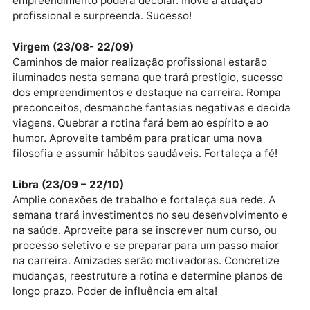
você. Finalize um longo ciclo e cuide da sua reputaç
Leão (23/07 – 22/08)
Aproveite esta semana para investir no seu futuro,
cuidar da saúde e ampliar a participação social. Nov
amizades serão transformadoras. Rompa barreiras n
relacionamentos e fortaleça sua posição num grupo.
Marte trará conquistas na carreira, um
empreendimento poderá decolar. Inove a atuação
profissional e surpreenda. Sucesso!
Virgem (23/08- 22/09)
Caminhos de maior realização profissional estarão
iluminados nesta semana que trará prestígio, sucess
dos empreendimentos e destaque na carreira. Romp
preconceitos, desmanche fantasias negativas e dec
viagens. Quebrar a rotina fará bem ao espírito e ao
humor. Aproveite também para praticar uma nova
filosofia e assumir hábitos saudáveis. Fortaleça a fé!