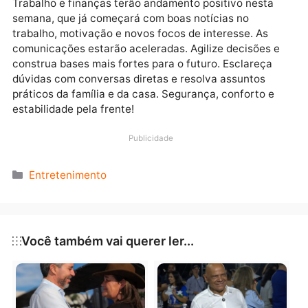
extra nos próximos dias. Conquiste novos espaços e
aumente o protagonismo. A saúde não permitirá
exageros, discipline hábitos.
Aquário (21/01 – 19/02)
O amor estará em destaque nesta semana que trará
prazeres diferentes, clima quente e emoções fortes 
vida íntima. A fase será positiva para engravidar,
apoiar os filhos, ou se apaixonar para valer, se estive
disponível. Crie planos a dois no casamento ou namo
Associações e parcerias de trabalho também ganha
impulso. Poder pessoal em alta!
Peixes (20/02 – 20/03)
Trabalho e finanças terão andamento positivo nesta
semana, que já começará com boas notícias no
trabalho, motivação e novos focos de interesse. As
comunicações estarão aceleradas. Agilize decisões 