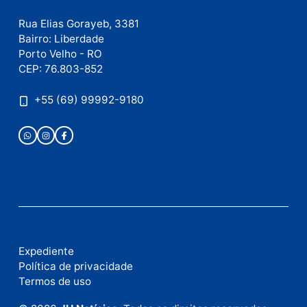
mail
Site
Este site utiliza o Akismet para reduzir spam.
Saiba
como seus dados em comentários são processados
.
Publicidade