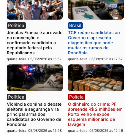
Polícia
Polícia
Três suspeitos ligados a
Homem é preso com
facção criminosa são
drogas durante ação da
presos por receptação e
PM no Castanheira
adulteração de veículos
quinta-feira, 06/08/2026 às 09:
em Porto Velho
quinta-feira, 06/08/2026 às 09:05
Polícia
Polícia
Polícia Civil prende dois
Homem é preso após
homens por tortura,
furtar peça de picanha e
tráfico e posse de arma em
reagir a seguranças em
Itapuã
supermercado