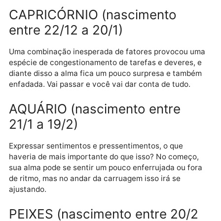
detalhe, para não viver, depois, a surpresa de
intromissões inesperadas.
SAGITÁRIO (nascimento entre
22/11 a 21/12)
A ideia mais bela de todos os relacionamentos é, se
dúvida, a amizade, porque quando as pessoas são
amigas entre si, elas não precisam de regras nem de
proibições, espontaneamente se movimentam para o
bem comum.
CAPRICÓRNIO (nascimento
entre 22/12 a 20/1)
Uma combinação inesperada de fatores provocou u
espécie de congestionamento de tarefas e deveres, 