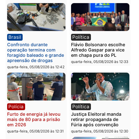
quinta-feira, 06/08/2026 às 08:59
quinta-feira, 06/08/2026 às 08:
Política
Brasil
Jônatas França é aprovado
TCE reúne candidatos a
na convenção e
Governo e apresenta
confirmado candidato a
diagnóstico que pode
deputado federal pelo
mudar os rumos de
Republicanos
Rondônia
quarta-feira, 05/08/2026 às 15:52
quarta-feira, 05/08/2026 às 12:
Política
Polícia
Violência domina o debate
O dinheiro do crime: PF