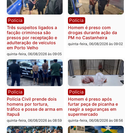
Ministro Dias Tofolli , do
Policiais militares
TSE, determina reabertura
recuperam moto furtada 
e processamento da ação
prendem trio na zona
que pode levar à perda do
Leste
mandato da prefeita de
quinta-feira, 06/08/2026 às 09:
Pimenta Bueno
quinta-feira, 06/08/2026 às 18:20
Polícia
Polícia
Jovem é encontrado morto
Homem é esfaqueado no
na Rua dos Cravos e caso
tórax durante briga com
é investigado pela polícia
vizinho no bairro Ulysse
em RO
Guimarães
quinta-feira, 06/08/2026 às 09:26
quinta-feira, 06/08/2026 às 09