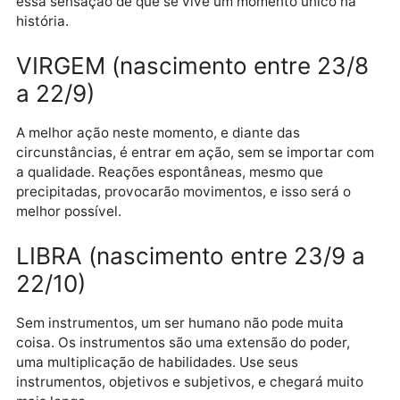
LEÃO (nascimento entre 22/7 a
22/8)
Se tudo vai dar certo ou se vai acontecer uma
catástrofe, é desnecessário sua alma se ocupar com
isso agora. O que importa é fazer algo de prático co
essa sensação de que se vive um momento único na
história.
VIRGEM (nascimento entre 23/
a 22/9)
A melhor ação neste momento, e diante das
circunstâncias, é entrar em ação, sem se importar 
a qualidade. Reações espontâneas, mesmo que
precipitadas, provocarão movimentos, e isso será o