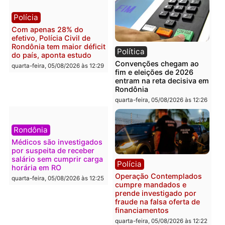
eleitoral e segurança vira
apreende R$ 2 milhões 
principal arma dos
Porto Velho e expõe
candidatos ao Governo de
esquema milionário de
Rondônia
lavagem
quarta-feira, 05/08/2026 às 12:48
quarta-feira, 05/08/2026 às 12:
Brasil
Política
Confronto durante
Flávio Bolsonaro escolhe
operação termina com
Alfredo Gaspar para vice
foragido baleado e grande
em chapa pura do PL
apreensão de drogas
quarta-feira, 05/08/2026 às 12:
quarta-feira, 05/08/2026 às 12:42