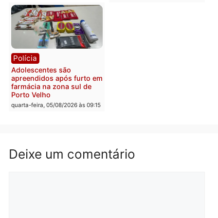
Polícia
Política
Furto de energia já levou
Justiça Eleitoral manda
mais de 80 para a prisão
retirar propaganda de
em 2026
Fúria após convenção
quarta-feira, 05/08/2026 às 12:31
quarta-feira, 05/08/2026 às 12:
Polícia
Com apenas 28% do
efetivo, Polícia Civil de
Rondônia tem maior déficit
Política
do país, aponta estudo
Convenções chegam ao
quarta-feira, 05/08/2026 às 12:29
fim e eleições de 2026
entram na reta decisiva 
Rondônia
quarta-feira, 05/08/2026 às 12:
Rondônia