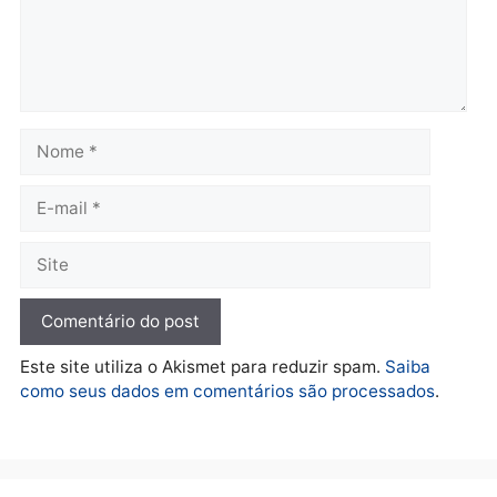
Médicos são investigados
por suspeita de receber
salário sem cumprir carga
Polícia
horária em RO
Operação Contemplados
quarta-feira, 05/08/2026 às 12:25
cumpre mandados e
prende investigado por
fraude na falsa oferta de
financiamentos
quarta-feira, 05/08/2026 às 12:
Polícia
Adolescentes são
apreendidos após furto em
farmácia na zona sul de
Porto Velho
quarta-feira, 05/08/2026 às 09:15