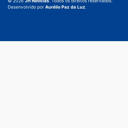
Fale com a nossa redação
Envie suas sugestões de pautas e denúncias, ou en
em contato com nosso departamento comercial pa
anunciar.
Fale Conosco
Rua Elias Gorayeb, 3381
Bairro: Liberdade
Porto Velho - RO