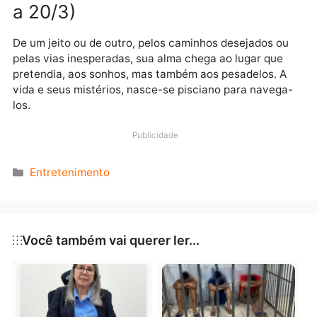
diante disso a alma fica um pouco surpresa e també
enfadada. Vai passar e você vai dar conta de tudo.
AQUÁRIO (nascimento entre
21/1 a 19/2)
Expressar sentimentos e pressentimentos, o que
haveria de mais importante do que isso? No começo,
sua alma pode se sentir um pouco enferrujada ou for
de ritmo, mas no andar da carruagem isso irá se
ajustando.
PEIXES (nascimento entre 20/2
a 20/3)
De um jeito ou de outro, pelos caminhos desejados o
pelas vias inesperadas, sua alma chega ao lugar que