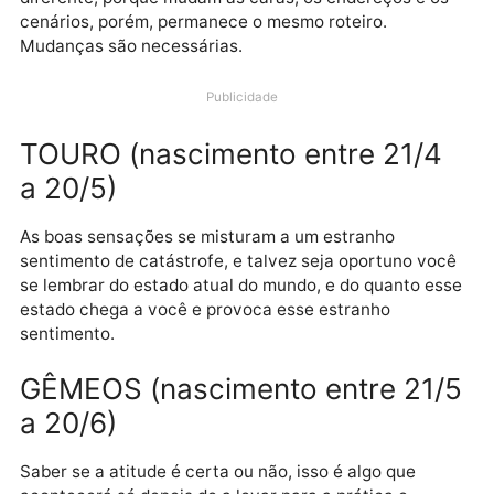
O passado tem o péssimo costume de retornar semp
e sempre que retorna é o mesmo, mas também
diferente, porque mudam as caras, os endereços e o
cenários, porém, permanece o mesmo roteiro.
Mudanças são necessárias.
Publicidade
TOURO (nascimento entre 21/4
a 20/5)
As boas sensações se misturam a um estranho
sentimento de catástrofe, e talvez seja oportuno vo
se lembrar do estado atual do mundo, e do quanto e
estado chega a você e provoca esse estranho
sentimento.