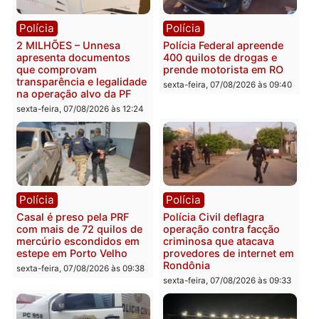
Você também vai querer ler...
Política
Política
Marcos Rogério apresenta
Eleições 2026: Pastor
Plano de Governo com
Evanildo pode ser o
228 projetos, metas
primeiro pastor de
públicas e
Rondônia na Câmara
acompanhamento de
Federal
resultados
sexta-feira, 07/08/2026 às 18:3
sexta-feira, 07/08/2026 às 18:49