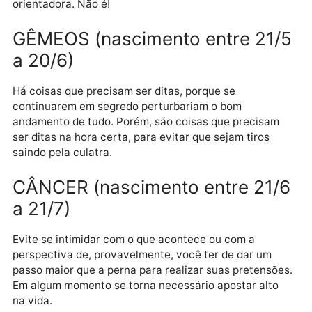
TOURO (nascimento entre 21/4
a 20/5)
A insegurança bate à porta, mas ela não traz nenhu
novidade, é sempre a mesma, tentando minar seu
humor para que, no fim, você cometa algum erro e,
assim, ela pareça ser sua segura salvadora e
orientadora. Não é!
GÊMEOS (nascimento entre 21
a 20/6)
Há coisas que precisam ser ditas, porque se
continuarem em segredo perturbariam o bom
andamento de tudo. Porém, são coisas que precisam
ser ditas na hora certa, para evitar que sejam tiros
saindo pela culatra.