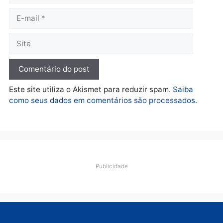
TCE reúne candidatos ao
Violência domina o deba
Governo e apresenta
eleitoral e segurança vir
diagnóstico que pode
principal arma dos
mudar os rumos de
candidatos ao Governo 
Rondônia
Rondônia
quarta-feira, 05/08/2026 às 12:52
quarta-feira, 05/08/2026 às 12:
Polícia
O dinheiro do crime: PF
apreende R$ 2 milhões em
Porto Velho e expõe
esquema milionário de
lavagem
quarta-feira, 05/08/2026 às 12:46