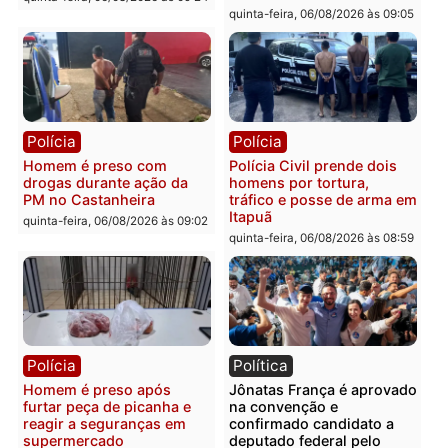
Polícia
Política
Tragédia na BR-364:
Ministro Dias Tofolli , do
colisão entre caminhão e
TSE, determina reabertu
carro deixa quatro mortos
e processamento da açã
em Porto Velho
que pode levar à perda d
mandato da prefeita de
quinta-feira, 06/08/2026 às 20:51
Pimenta Bueno
quinta-feira, 06/08/2026 às 18:
Polícia
Polícia
Policiais militares
Jovem é encontrado mor
recuperam moto furtada e
na Rua dos Cravos e cas
prendem trio na zona
é investigado pela políci
Leste
em RO
quinta-feira, 06/08/2026 às 09:28
quinta-feira, 06/08/2026 às 09: