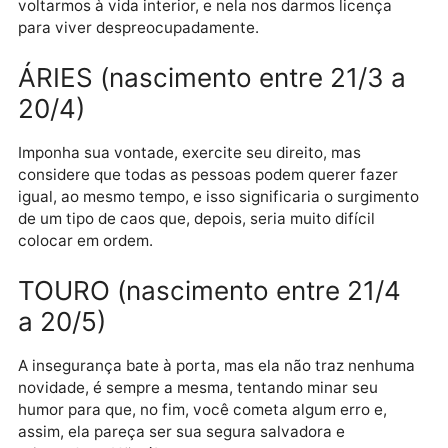
realidade, e se não adotamos o hábito de a valorizar,
nos abstraindo da vida exterior das formas objetivas
com o tempo vão se produzindo doenças emocionais
mentais graves.
Todos os períodos de Lua Vazia servem para nos
voltarmos à vida interior, e nela nos darmos licença
para viver despreocupadamente.
ÁRIES (nascimento entre 21/3 
20/4)
Imponha sua vontade, exercite seu direito, mas
considere que todas as pessoas podem querer fazer
igual, ao mesmo tempo, e isso significaria o surgime
de um tipo de caos que, depois, seria muito difícil
colocar em ordem.