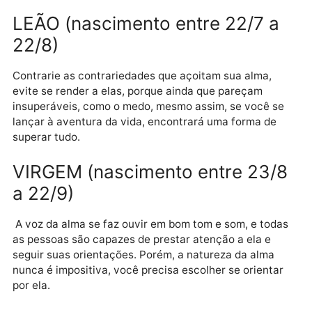
CÂNCER (nascimento entre 21
a 21/7)
Evite se intimidar com o que acontece ou com a
perspectiva de, provavelmente, você ter de dar um
passo maior que a perna para realizar suas pretensõ
Em algum momento se torna necessário apostar alto
na vida.
LEÃO (nascimento entre 22/7 a
22/8)
Contrarie as contrariedades que açoitam sua alma,
evite se render a elas, porque ainda que pareçam
insuperáveis, como o medo, mesmo assim, se você s
lançar à aventura da vida, encontrará uma forma de