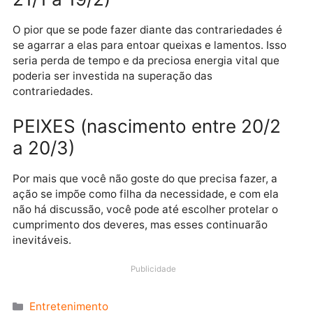
argumentando para ter a razão; diante do que os fat
comunicam é melhor se ater a esses do que ter a
razão.
CAPRICÓRNIO (nascimento
entre 22/12 a 20/1)
Há loucuras que de tão normalizadas passam
despercebidas. É o caso de as pessoas continuarem
tentando prescindir umas das outras, mesmo cientes
de que só através da união e colaboração progredir
com segurança.
AQUÁRIO (nascimento entre
21/1 a 19/2)
O pior que se pode fazer diante das contrariedades 