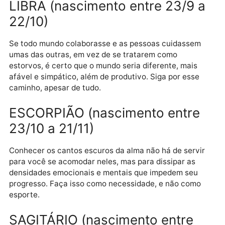
superar tudo.
VIRGEM (nascimento entre 23/
a 22/9)
A voz da alma se faz ouvir em bom tom e som, e tod
as pessoas são capazes de prestar atenção a ela e
seguir suas orientações. Porém, a natureza da alma
nunca é impositiva, você precisa escolher se orienta
por ela.
LIBRA (nascimento entre 23/9 
22/10)
Se todo mundo colaborasse e as pessoas cuidassem
umas das outras, em vez de se tratarem como
estorvos, é certo que o mundo seria diferente, mais