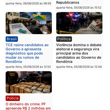
Polícia
Polícia
Homem é esfaqueado no
Três suspeitos ligados a
tórax durante briga com
facção criminosa são
vizinho no bairro Ulysses
presos por receptação e
Guimarães
adulteração de veículos
em Porto Velho
quinta-feira, 06/08/2026 às 09:24
quinta-feira, 06/08/2026 às 09:
Polícia
Polícia
Homem é preso com
Polícia Civil prende dois
drogas durante ação da
homens por tortura,
PM no Castanheira
tráfico e posse de arma 
Itapuã
quinta-feira, 06/08/2026 às 09:02