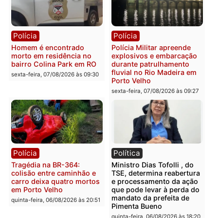
Polícia
Polícia
2 MILHÕES – Unnesa
Polícia Federal apreende
apresenta documentos
400 quilos de drogas e
que comprovam
prende motorista em RO
transparência e legalidade
sexta-feira, 07/08/2026 às 09:
na operação alvo da PF
sexta-feira, 07/08/2026 às 12:24
Polícia
Polícia
Casal é preso pela PRF
Polícia Civil deflagra
com mais de 72 quilos de
operação contra facção
mercúrio escondidos em
criminosa que atacava
estepe em Porto Velho
provedores de internet 