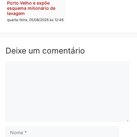
quinta-feira, 06/08/2026 às 08:
Polícia
Política
Homem é preso após
Jônatas França é aprova
furtar peça de picanha e
na convenção e
reagir a seguranças em
confirmado candidato a
supermercado
deputado federal pelo
Republicanos
quinta-feira, 06/08/2026 às 08:56
quarta-feira, 05/08/2026 às 15:
Brasil
Política