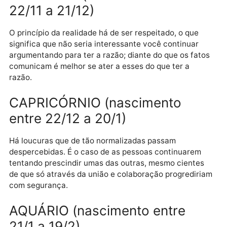
afável e simpático, além de produtivo. Siga por esse
caminho, apesar de tudo.
ESCORPIÃO (nascimento entre
23/10 a 21/11)
Conhecer os cantos escuros da alma não há de servi
para você se acomodar neles, mas para dissipar as
densidades emocionais e mentais que impedem seu
progresso. Faça isso como necessidade, e não como
esporte.
SAGITÁRIO (nascimento entre
22/11 a 21/12)
O princípio da realidade há de ser respeitado, o que
significa que não seria interessante você continuar