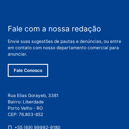
Deixe um comentário
Comentário
Nome
E-
mail
Site