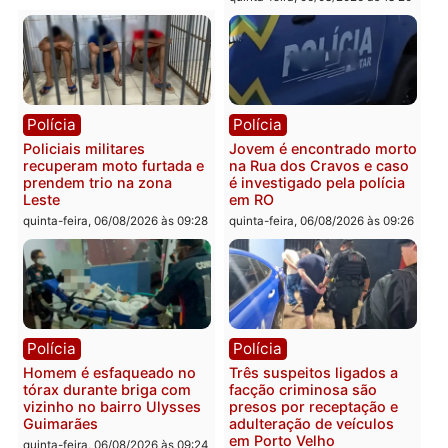
Rondônia
sexta-feira, 07/08/2026 às 09:38
sexta-feira, 07/08/2026 às 09:3
Polícia
Polícia
Homem é encontrado
Polícia Militar apreende
morto em residência no
explosivos e embarcaçã
bairro Colina Park em RO
durante patrulhamento
fluvial no Rio Madeira e
sexta-feira, 07/08/2026 às 09:30
Porto Velho
sexta-feira, 07/08/2026 às 09:2