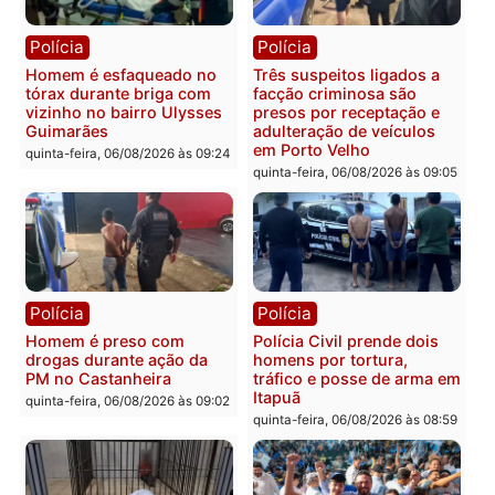
Polícia
Política
Tragédia na BR-364:
Ministro Dias Tofolli , do
colisão entre caminhão e
TSE, determina reabertu
carro deixa quatro mortos
e processamento da açã
em Porto Velho
que pode levar à perda d
mandato da prefeita de
quinta-feira, 06/08/2026 às 20:51
Pimenta Bueno
quinta-feira, 06/08/2026 às 18:
Polícia
Polícia
Policiais militares
Jovem é encontrado mor
recuperam moto furtada e
na Rua dos Cravos e cas
prendem trio na zona
é investigado pela políci
Leste
em RO
quinta-feira, 06/08/2026 às 09:28
quinta-feira, 06/08/2026 às 09: