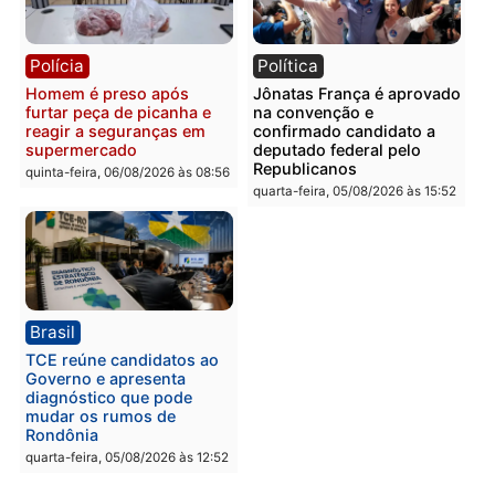
Polícia
Polícia
Homem é esfaqueado no
Três suspeitos ligados a
tórax durante briga com
facção criminosa são
vizinho no bairro Ulysses
presos por receptação e
Guimarães
adulteração de veículos
em Porto Velho
quinta-feira, 06/08/2026 às 09:24
quinta-feira, 06/08/2026 às 09:
Polícia
Polícia
Homem é preso com
Polícia Civil prende dois
drogas durante ação da
homens por tortura,
PM no Castanheira
tráfico e posse de arma 