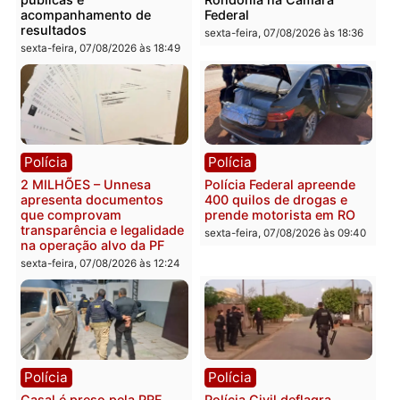
PM encontra drogas em
ELEIÇÕES 2026 – TCE
bicicleta de falso vendedor
alerta candidatos sobre
de salgados em Porto
crise financeira do Estad
Velho
segunda-feira, 10/08/2026 às
segunda-feira, 10/08/2026 às
07:22
07:48
Política
Política
Marcos Rogério apresenta
Eleições 2026: Pastor
Plano de Governo com
Evanildo pode ser o
228 projetos, metas
primeiro pastor de
públicas e
Rondônia na Câmara
acompanhamento de
Federal
resultados
sexta-feira, 07/08/2026 às 18:3
sexta-feira, 07/08/2026 às 18:49