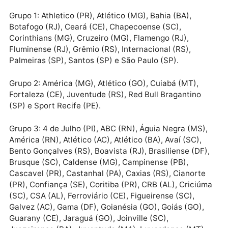
3.ª fase – R$ 1,7 milhão
2.ª fase – R$ 1,35 milhão (Grupo 1), R$ 1,07 milhão
(Grupo 2) e R$ 675 mil (Grupo 3)
1.ª fase – R$ 1,15 milhão (Grupo 1), R$ 990 mil (Grupo
e R$ 560 mil (Grupo 3)
Grupo 1: Athletico (PR), Atlético (MG), Bahia (BA),
Botafogo (RJ), Ceará (CE), Chapecoense (SC),
Corinthians (MG), Cruzeiro (MG), Flamengo (RJ),
Fluminense (RJ), Grêmio (RS), Internacional (RS),
Palmeiras (SP), Santos (SP) e São Paulo (SP).
Grupo 2: América (MG), Atlético (GO), Cuiabá (MT),
Fortaleza (CE), Juventude (RS), Red Bull Bragantino
(SP) e Sport Recife (PE).