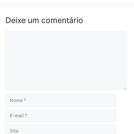
Itapuã
quinta-feira, 06/08/2026 às 09:02
quinta-feira, 06/08/2026 às 08:
Polícia
Política
Homem é preso após
Jônatas França é aprova
furtar peça de picanha e
na convenção e
reagir a seguranças em
confirmado candidato a
supermercado
deputado federal pelo
Republicanos
quinta-feira, 06/08/2026 às 08:56
quarta-feira, 05/08/2026 às 15:
Brasil