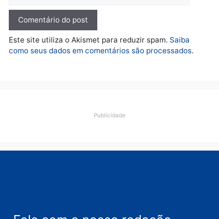
TCE reúne candidatos ao
Governo e apresenta
diagnóstico que pode
mudar os rumos de
Rondônia
quarta-feira, 05/08/2026 às 12:52
Deixe um comentário
Comentário