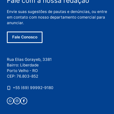
Nome
E-
mail
Site
Este site utiliza o Akismet para reduzir spam.
Saiba
como seus dados em comentários são processados
.