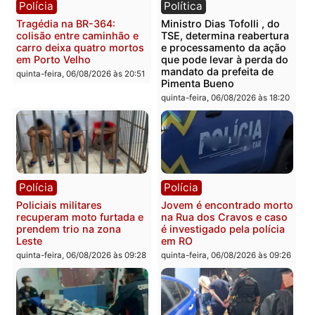
estepe em Porto Velho
provedores de internet 
Rondônia
sexta-feira, 07/08/2026 às 09:38
sexta-feira, 07/08/2026 às 09:3
Polícia
Polícia
Homem é encontrado
Polícia Militar apreende
morto em residência no
explosivos e embarcaçã
bairro Colina Park em RO
durante patrulhamento
fluvial no Rio Madeira e
sexta-feira, 07/08/2026 às 09:30
Porto Velho
sexta-feira, 07/08/2026 às 09:2