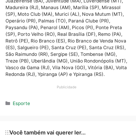
Grupo 3: 4 de Julho (PI), ABC (RN), Águia Negra (MS)
América (RN), Atlético (AC), Atlético (BA), Avaí (SC),
Bento Gonçalves (RS), Boavista (RJ), Brasiliense (DF
Brusque (SC), Caldense (MG), Campinense (PB),
Cascavel (PR), Castanhal (PA), Caxias (RS), Cianort
(PR), Confiança (SE), Coritiba (PR), CRB (AL), Criciú
(SC), CSA (AL), Ferroviário (CE), Figueirense (SC),
Galvez (AC), Gama (DF), Goianésia (GO), Goiás (GO),
Guarany (CE), Jaraguá (GO), Joinville (SC),
Juazeirense (BA), Juventude (MA), Luverdense (MT)
Madureira (RJ), Manaus (AM), Marília (SP), Mirassol
(SP), Moto Club (MA), Murici (AL), Nova Mutum (MT)
Operário (PR), Palmas (TO), Paraná Clube (PR),
Paysandu (PA), Penarol (AM), Picos (PI), Ponte Preta
(SP), Porto Velho (RO), Real Brasília (DF), Remo (PA),
Retrô (PE), Rio Branco (ES), Rio Branco de Venda No
(ES), Salgueiro (PE), Santa Cruz (PE), Santa Cruz (RS
São Raimundo (RR), Sergipe (SE), Tombense (MG),