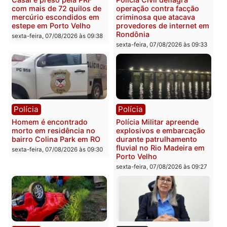
Polícia
Polícia
2 MILHÕES – Unnesa
Polícia Federal apreende
apresenta documentos
400 quilos de drogas e
que comprovam
prende motorista em RO
transparência e legalidade
sexta-feira, 07/08/2026 às 09:
na operação alvo da PF
sexta-feira, 07/08/2026 às 12:24
Polícia
Polícia
Casal é preso pela PRF
Polícia Civil deflagra
com mais de 72 quilos de
operação contra facção
mercúrio escondidos em
criminosa que atacava