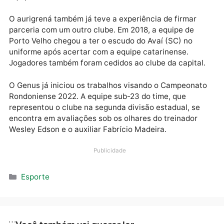
e Caribe (CONCACAF) atua em Rondônia.
O goleiro Sandy Sanchez, o zagueiro Sandro Cutino 
atacante Sander Keko Fernandez atuaram pelo Port
Velho. Sander, inclusive, rapidamente xodó do torced
e foi o autor do primeiro gol da locomotiva em
competições nacionais. O goleiro mexicano Celso De
La Torre também jogou no tricolor. O Genus também 
teve atleta estrangeiro. O colombiano Urtado atuou 
equipe em 2017.
O aurigrená também já teve a experiência de firmar
parceria com um outro clube. Em 2018, a equipe de
Porto Velho chegou a ter o escudo do Avaí (SC) no
uniforme após acertar com a equipe catarinense.
Jogadores também foram cedidos ao clube da capita
O Genus já iniciou os trabalhos visando o Campeona