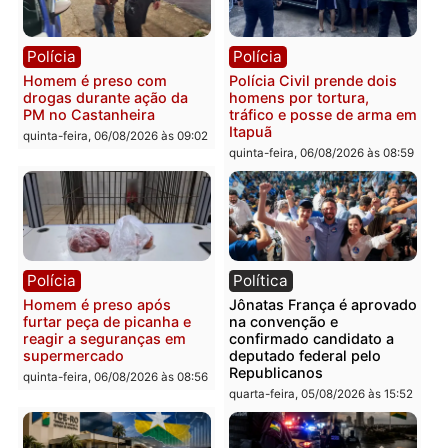
Polícia
Polícia
Policiais militares
Jovem é encontrado mor
recuperam moto furtada e
na Rua dos Cravos e cas
prendem trio na zona
é investigado pela políci
Leste
em RO
quinta-feira, 06/08/2026 às 09:28
quinta-feira, 06/08/2026 às 09:
Polícia
Polícia
Homem é esfaqueado no
Três suspeitos ligados a
tórax durante briga com
facção criminosa são
vizinho no bairro Ulysses
presos por receptação e
Guimarães
adulteração de veículos
em Porto Velho
quinta-feira, 06/08/2026 às 09:24
quinta-feira, 06/08/2026 às 09: