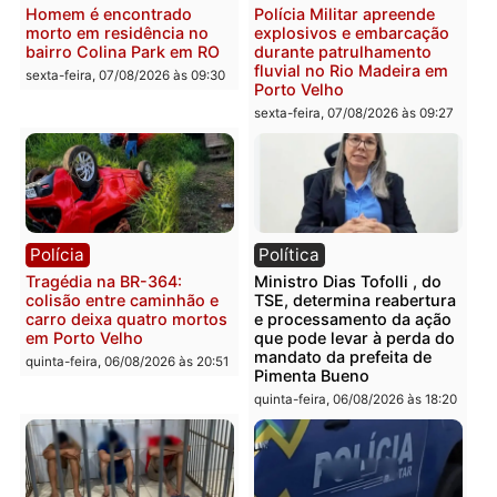
Polícia
Polícia
Casal é preso pela PRF
Polícia Civil deflagra
com mais de 72 quilos de
operação contra facção
mercúrio escondidos em
criminosa que atacava
estepe em Porto Velho
provedores de internet 
Rondônia
sexta-feira, 07/08/2026 às 09:38
sexta-feira, 07/08/2026 às 09:3
Polícia
Polícia
Homem é encontrado
Polícia Militar apreende
morto em residência no
explosivos e embarcaçã