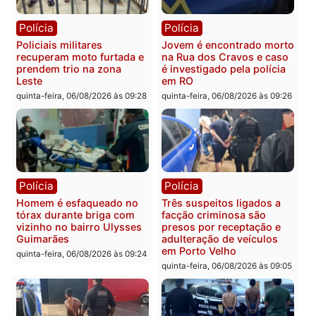
bairro Colina Park em RO
durante patrulhamento
fluvial no Rio Madeira e
sexta-feira, 07/08/2026 às 09:30
Porto Velho
sexta-feira, 07/08/2026 às 09:2
Polícia
Política
Tragédia na BR-364:
Ministro Dias Tofolli , do
colisão entre caminhão e
TSE, determina reabertu
carro deixa quatro mortos
e processamento da açã
em Porto Velho
que pode levar à perda d
mandato da prefeita de
quinta-feira, 06/08/2026 às 20:51
Pimenta Bueno
quinta-feira, 06/08/2026 às 18: