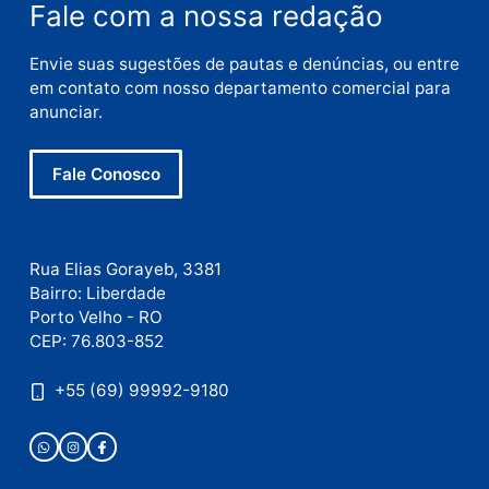
Nome
E-
mail
Site
Este site utiliza o Akismet para reduzir spam.
Saiba
como seus dados em comentários são processados
.