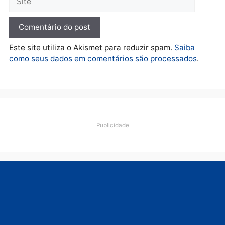
Polícia
O dinheiro do crime: PF
apreende R$ 2 milhões em
Porto Velho e expõe
esquema milionário de
lavagem
quarta-feira, 05/08/2026 às 12:46
Deixe um comentário
Comentário