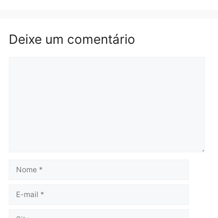
Republicanos
quinta-feira, 06/08/2026 às 08:56
quarta-feira, 05/08/2026 às 15:
Brasil
Política
TCE reúne candidatos ao
Violência domina o deba
Governo e apresenta
eleitoral e segurança vir
diagnóstico que pode
principal arma dos
mudar os rumos de
candidatos ao Governo 
Rondônia
Rondônia
quarta-feira, 05/08/2026 às 12:52
quarta-feira, 05/08/2026 às 12: