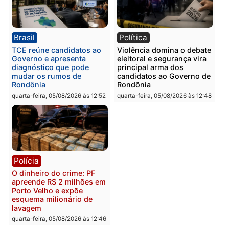
Polícia
Polícia
Homem é preso com
Polícia Civil prende dois
drogas durante ação da
homens por tortura,
PM no Castanheira
tráfico e posse de arma 
Itapuã
quinta-feira, 06/08/2026 às 09:02
quinta-feira, 06/08/2026 às 08:
Polícia
Política
Homem é preso após
Jônatas França é aprova
furtar peça de picanha e
na convenção e
reagir a seguranças em
confirmado candidato a
supermercado
deputado federal pelo