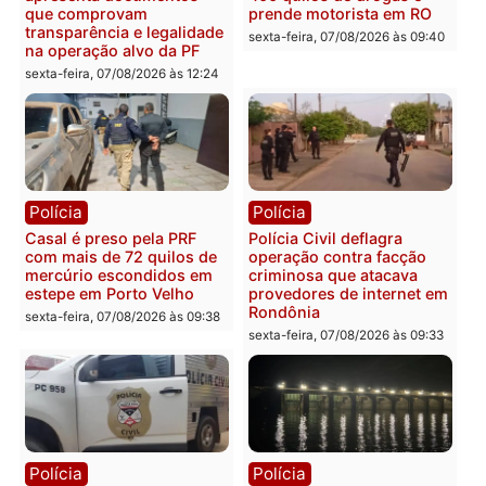
Política
Política
Marcos Rogério apresenta
Eleições 2026: Pastor
Plano de Governo com
Evanildo pode ser o
228 projetos, metas
primeiro pastor de
públicas e
Rondônia na Câmara
acompanhamento de
Federal
resultados
sexta-feira, 07/08/2026 às 18:3
sexta-feira, 07/08/2026 às 18:49
Polícia
Polícia
2 MILHÕES – Unnesa
Polícia Federal apreende
apresenta documentos
400 quilos de drogas e
que comprovam
prende motorista em RO
transparência e legalidade
sexta-feira, 07/08/2026 às 09:
na operação alvo da PF
sexta-feira, 07/08/2026 às 12:24