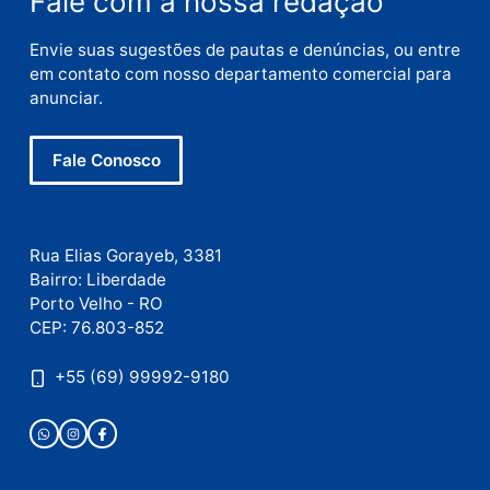
Nome
E-
mail
Site
Este site utiliza o Akismet para reduzir spam.
Saiba
como seus dados em comentários são processados
.