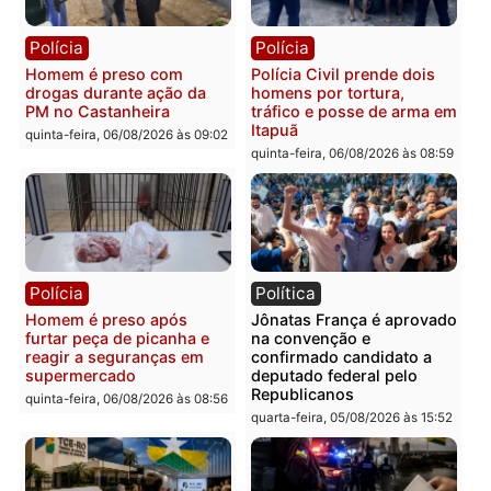
Polícia
Polícia
Policiais militares
Jovem é encontrado mor
recuperam moto furtada e
na Rua dos Cravos e cas
prendem trio na zona
é investigado pela políci
Leste
em RO
quinta-feira, 06/08/2026 às 09:28
quinta-feira, 06/08/2026 às 09:
Polícia
Polícia
Homem é esfaqueado no
Três suspeitos ligados a
tórax durante briga com
facção criminosa são
vizinho no bairro Ulysses
presos por receptação e
Guimarães
adulteração de veículos
em Porto Velho
quinta-feira, 06/08/2026 às 09:24
quinta-feira, 06/08/2026 às 09: