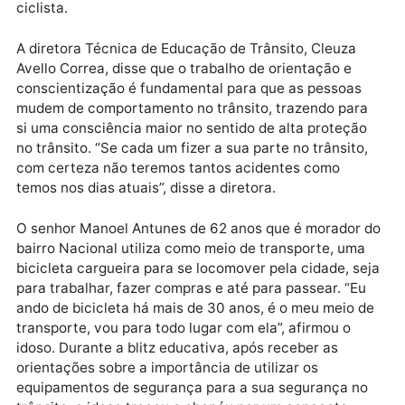
de trânsito também doaram capacetes para
condutores de motocicletas, que entregam seus
capacetes velhos e recebem um novo. Os ciclistas
também são orientados a usar equipamentos de
segurança, o capacete que apesar de não ser
obrigatório, o Detran também incentivo o uso, pois 
caso de queda o equipamento pode proteger a cabeç
evitando assim um trauma e às vezes até a morte do
ciclista.
A diretora Técnica de Educação de Trânsito, Cleuza
Avello Correa, disse que o trabalho de orientação e
conscientização é fundamental para que as pessoas
mudem de comportamento no trânsito, trazendo par
si uma consciência maior no sentido de alta proteçã
no trânsito. “Se cada um fizer a sua parte no trânsito
com certeza não teremos tantos acidentes como
temos nos dias atuais”, disse a diretora.