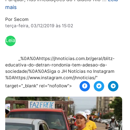
terça-feira (3), a blitz educativa foi na avenid
Farquar, nas imediações do Palácio Rio ...
Lei
mais
Por
Secom
terça-feira, 03/12/2019 às 15:02
Leia
mai
s
_%0A%0Ahttps://jhnoticias.com.br/geral/blitz-
educativa-do-detran-rondonia-tem-adesao-da-
sociedade/%0A%0ASiga o JH Notícias no Instagram
%0Ahttps://www.instagram.com/jhnoticias/"
target="_blank" rel="nofollow">