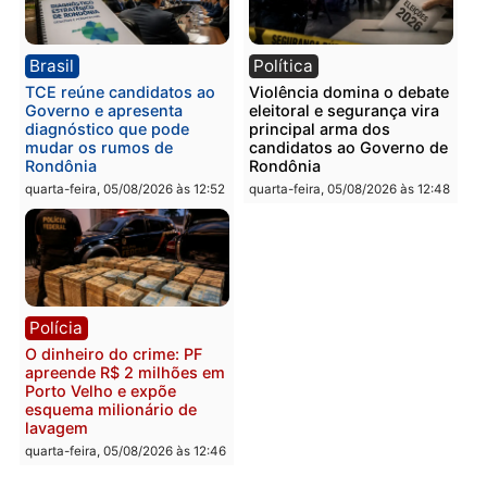
Polícia
Polícia
Homem é preso com
Polícia Civil prende dois
drogas durante ação da
homens por tortura,
PM no Castanheira
tráfico e posse de arma 
Itapuã
quinta-feira, 06/08/2026 às 09:02
quinta-feira, 06/08/2026 às 08:
Polícia
Política
Homem é preso após
Jônatas França é aprova
furtar peça de picanha e
na convenção e
reagir a seguranças em
confirmado candidato a
supermercado
deputado federal pelo