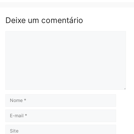
Republicanos
quinta-feira, 06/08/2026 às 08:56
quarta-feira, 05/08/2026 às 15:
Brasil
Política
TCE reúne candidatos ao
Violência domina o deba
Governo e apresenta
eleitoral e segurança vir
diagnóstico que pode
principal arma dos
mudar os rumos de
candidatos ao Governo 
Rondônia
Rondônia
quarta-feira, 05/08/2026 às 12:52
quarta-feira, 05/08/2026 às 12:
Polícia