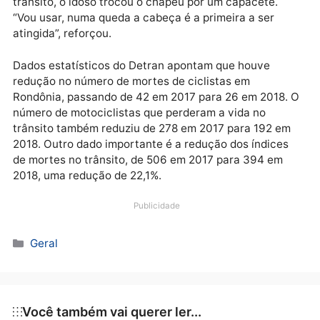
O senhor Manoel Antunes de 62 anos que é morador
bairro Nacional utiliza como meio de transporte, um
bicicleta cargueira para se locomover pela cidade, s
para trabalhar, fazer compras e até para passear. “E
ando de bicicleta há mais de 30 anos, é o meu meio 
transporte, vou para todo lugar com ela”, afirmou o
idoso. Durante a blitz educativa, após receber as
orientações sobre a importância de utilizar os
equipamentos de segurança para a sua segurança n
trânsito, o idoso trocou o chapéu por um capacete.
“Vou usar, numa queda a cabeça é a primeira a ser
atingida”, reforçou.
Dados estatísticos do Detran apontam que houve
redução no número de mortes de ciclistas em
Rondônia, passando de 42 em 2017 para 26 em 2018
número de motociclistas que perderam a vida no
trânsito também reduziu de 278 em 2017 para 192 e