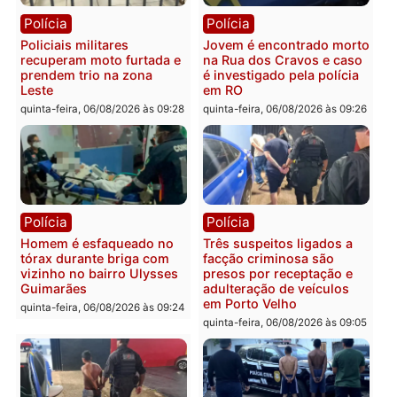
fluvial no Rio Madeira e
sexta-feira, 07/08/2026 às 09:30
Porto Velho
sexta-feira, 07/08/2026 às 09:2
Polícia
Política
Tragédia na BR-364:
Ministro Dias Tofolli , do
colisão entre caminhão e
TSE, determina reabertu
carro deixa quatro mortos
e processamento da açã
em Porto Velho
que pode levar à perda d
mandato da prefeita de
quinta-feira, 06/08/2026 às 20:51
Pimenta Bueno
quinta-feira, 06/08/2026 às 18: