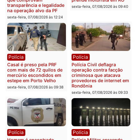
Marcos Rogério apresenta
Eleições 2026: Pastor
Plano de Governo com
Evanildo pode ser o
228 projetos, metas
primeiro pastor de
públicas e
Rondônia na Câmara
acompanhamento de
Federal
resultados
sexta-feira, 07/08/2026 às 18:3
sexta-feira, 07/08/2026 às 18:49
Polícia
Polícia
2 MILHÕES – Unnesa
Polícia Federal apreende
apresenta documentos
400 quilos de drogas e
que comprovam
prende motorista em RO
transparência e legalidade
sexta-feira, 07/08/2026 às 09:
na operação alvo da PF
sexta-feira, 07/08/2026 às 12:24