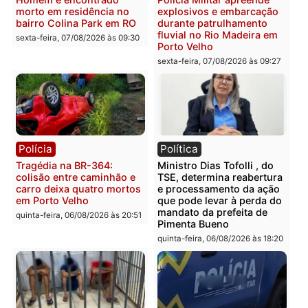
Polícia
Polícia
Casal é preso pela PRF
Polícia Civil deflagra
com mais de 72 quilos de
operação contra facção
mercúrio escondidos em
criminosa que atacava
estepe em Porto Velho
provedores de internet 
Rondônia
sexta-feira, 07/08/2026 às 09:38
sexta-feira, 07/08/2026 às 09:3
Polícia
Polícia
Homem é encontrado
Polícia Militar apreende
morto em residência no
explosivos e embarcaçã
bairro Colina Park em RO
durante patrulhamento