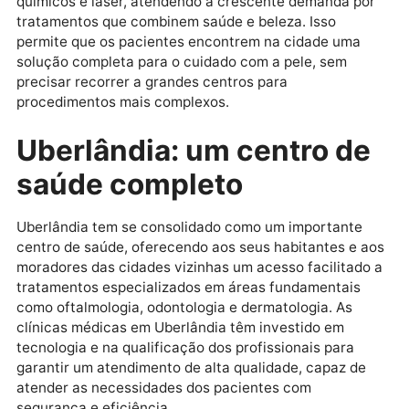
cuidados especiais, e é exatamente nesse ponto que
os
dermatologistas em Uberlândia
fazem a diferença
As clínicas especializadas na cidade oferecem uma
vasta gama de tratamentos, desde cuidados
preventivos até procedimentos estéticos avançados
O acompanhamento com um dermatologista
é
fundamental para manter a saúde da pele, além de
prevenir e tratar doenças como acne, melasma,
psoríase e até mesmo câncer de pele.
Além dos tratamentos médicos, as clínicas
dermatológicas em Uberlândia também oferecem
procedimentos estéticos, como aplicação de toxina
botulínica (botox), preenchimentos faciais, peelings
químicos e laser, atendendo à crescente demanda p
tratamentos que combinem saúde e beleza. Isso
permite que os pacientes encontrem na cidade uma
solução completa para o cuidado com a pele, sem
precisar recorrer a grandes centros para