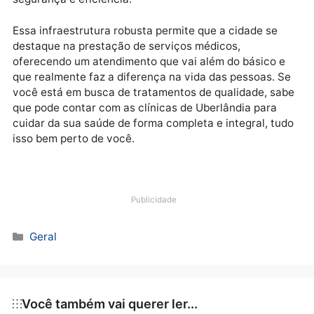
procedimentos mais complexos.
Uberlândia: um centro d
saúde completo
Uberlândia tem se consolidado como um importante
centro de saúde, oferecendo aos seus habitantes e 
moradores das cidades vizinhas um acesso facilitad
tratamentos especializados em áreas fundamentais
como oftalmologia, odontologia e dermatologia. As
clínicas médicas em Uberlândia têm investido em
tecnologia e na qualificação dos profissionais para
garantir um atendimento de alta qualidade, capaz de
atender as necessidades dos pacientes com
segurança e eficiência.
Essa infraestrutura robusta permite que a cidade se