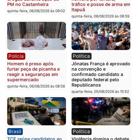
Policiais militares
Jovem é encontrado mor
recuperam moto furtada e
na Rua dos Cravos e cas
prendem trio na zona
é investigado pela políci
Leste
em RO
quinta-feira, 06/08/2026 às 09:28
quinta-feira, 06/08/2026 às 09:
Polícia
Polícia
Homem é esfaqueado no
Três suspeitos ligados a
tórax durante briga com
facção criminosa são
vizinho no bairro Ulysses
presos por receptação e
Guimarães
adulteração de veículos
em Porto Velho
quinta-feira, 06/08/2026 às 09:24
quinta-feira, 06/08/2026 às 09: