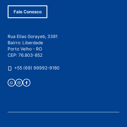
Nome
E-
mail
Site
Este site utiliza o Akismet para reduzir spam.
Saiba
como seus dados em comentários são processados
.