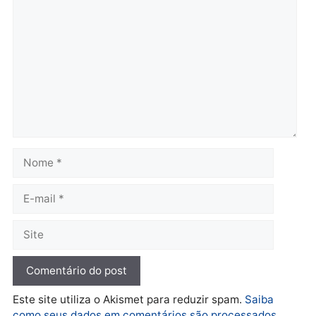
Justiça Eleitoral manda
quarta-feira, 05/08/2026 às 12:
retirar propaganda de
Fúria após convenção
quarta-feira, 05/08/2026 às 12:30
Rondônia
Médicos são investigado
por suspeita de receber
salário sem cumprir car
Política
horária em RO
Convenções chegam ao
quarta-feira, 05/08/2026 às 12:
fim e eleições de 2026
entram na reta decisiva em
Rondônia
quarta-feira, 05/08/2026 às 12:26