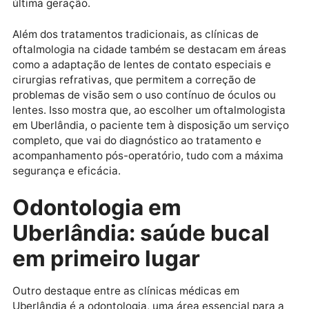
está muito bem servida com ótimos profissionais e
estrutura de ponta.
Oftalmologista em Uberlândia
é
sinônimo de qualidade, com clínicas que oferecem
desde consultas de rotina até procedimentos
cirúrgicos avançados. Esses especialistas estão
preparados para diagnosticar e tratar diversas
condições oculares, como miopia, astigmatismo,
glaucoma e catarata, sempre utilizando tecnologias 
última geração.
Além dos tratamentos tradicionais, as clínicas de
oftalmologia na cidade também se destacam em áre
como a adaptação de lentes de contato especiais e
cirurgias refrativas, que permitem a correção de
problemas de visão sem o uso contínuo de óculos ou
lentes. Isso mostra que, ao escolher um oftalmologis
em Uberlândia, o paciente tem à disposição um serv
completo, que vai do diagnóstico ao tratamento e