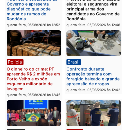
Polícia
Polícia
Homem é preso com
Polícia Civil prende dois
drogas durante ação da
homens por tortura,
PM no Castanheira
tráfico e posse de arma 
Itapuã
quinta-feira, 06/08/2026 às 09:02
quinta-feira, 06/08/2026 às 08:
Polícia
Política
Homem é preso após
Jônatas França é aprova
furtar peça de picanha e
na convenção e
reagir a seguranças em
confirmado candidato a
supermercado
deputado federal pelo
Republicanos
quinta-feira, 06/08/2026 às 08:56
quarta-feira, 05/08/2026 às 15: