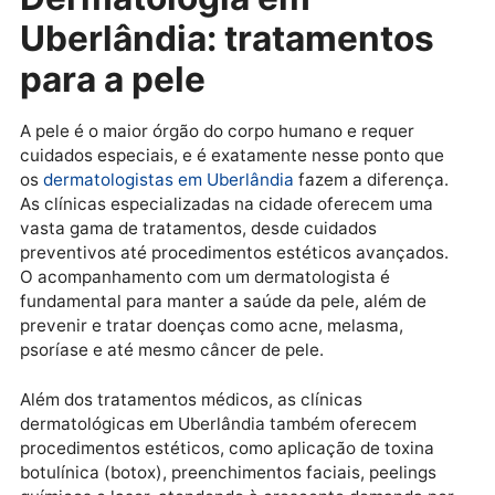
A preocupação com a saúde bucal na cidade també
se reflete na oferta de tratamentos preventivos, co
a limpeza dentária e o controle de cáries, além de
tratamentos estéticos, como clareamento dental e
facetas de porcelana. As clínicas odontológicas de
Uberlândia estão preparadas para atender pacientes
de todas as idades, proporcionando um sorriso mais
saudável e bonito, aliado a um atendimento
humanizado e acolhedor.
Dermatologia em
Uberlândia: tratamentos
para a pele
A pele é o maior órgão do corpo humano e requer