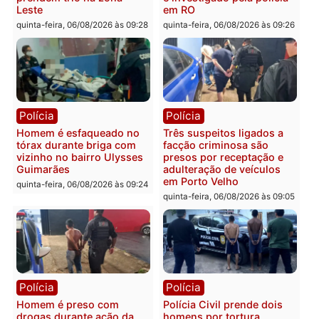
Polícia
Política
Tragédia na BR-364:
Ministro Dias Tofolli , do
colisão entre caminhão e
TSE, determina reabertu
carro deixa quatro mortos
e processamento da açã
em Porto Velho
que pode levar à perda d
mandato da prefeita de
quinta-feira, 06/08/2026 às 20:51
Pimenta Bueno
quinta-feira, 06/08/2026 às 18:
Polícia
Polícia