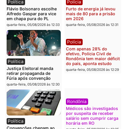
Brasil
Política
TCE reúne candidatos ao
Violência domina o deba
Governo e apresenta
eleitoral e segurança vir
diagnóstico que pode
principal arma dos
mudar os rumos de
candidatos ao Governo 
Rondônia
Rondônia
quarta-feira, 05/08/2026 às 12:52
quarta-feira, 05/08/2026 às 12:
Polícia
Brasil
O dinheiro do crime: PF
Confronto durante
apreende R$ 2 milhões em
operação termina com