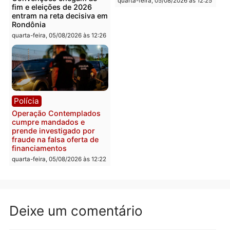
Porto Velho e expõe
foragido baleado e gran
esquema milionário de
apreensão de drogas
lavagem
quarta-feira, 05/08/2026 às 12:
quarta-feira, 05/08/2026 às 12:46
Política
Polícia
Flávio Bolsonaro escolhe
Furto de energia já levou
Alfredo Gaspar para vice
mais de 80 para a prisão
em chapa pura do PL
em 2026
quarta-feira, 05/08/2026 às 12:33
quarta-feira, 05/08/2026 às 12:
Polícia
Com apenas 28% do
efetivo, Polícia Civil de
Rondônia tem maior défic
Política
do país, aponta estudo