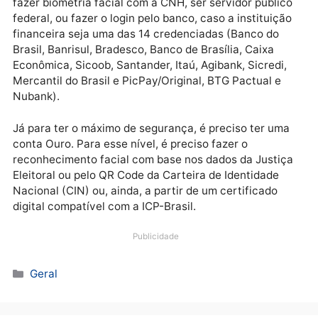
realizar o cadastro. O cidadão preenche um formulár
simples e seus dados podem ser validados na Receit
Federal ou no INSS. Todavia, esse formulário só
permite o nível bronze. A ferramenta já oferece
automaticamente a opção para o aumento de nível d
conta.
Para avançar para o nível Prata, os cidadãos devem
fazer biometria facial com a CNH, ser servidor públi
federal, ou fazer o login pelo banco, caso a instituiç
financeira seja uma das 14 credenciadas (Banco do
Brasil, Banrisul, Bradesco, Banco de Brasília, Caixa
Econômica, Sicoob, Santander, Itaú, Agibank, Sicredi
Mercantil do Brasil e PicPay/Original, BTG Pactual e
Nubank).
Já para ter o máximo de segurança, é preciso ter um
conta Ouro. Para esse nível, é preciso fazer o