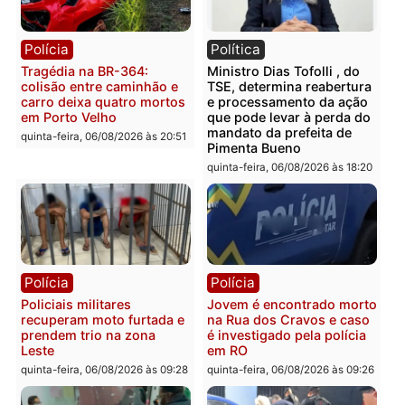
estepe em Porto Velho
provedores de internet 
Rondônia
sexta-feira, 07/08/2026 às 09:38
sexta-feira, 07/08/2026 às 09:3
Polícia
Polícia
Homem é encontrado
Polícia Militar apreende
morto em residência no
explosivos e embarcaçã
bairro Colina Park em RO
durante patrulhamento
fluvial no Rio Madeira e
sexta-feira, 07/08/2026 às 09:30
Porto Velho
sexta-feira, 07/08/2026 às 09:2