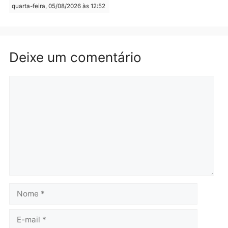
Itapuã
quinta-feira, 06/08/2026 às 09:02
quinta-feira, 06/08/2026 às 08:
Polícia
Política
Homem é preso após
Jônatas França é aprova
furtar peça de picanha e
na convenção e
reagir a seguranças em
confirmado candidato a
supermercado
deputado federal pelo
Republicanos
quinta-feira, 06/08/2026 às 08:56
quarta-feira, 05/08/2026 às 15:
Brasil