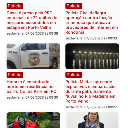
Polícia
Polícia
2 MILHÕES – Unnesa
Polícia Federal apreende
apresenta documentos
400 quilos de drogas e
que comprovam
prende motorista em RO
transparência e legalidade
sexta-feira, 07/08/2026 às 09:
na operação alvo da PF
sexta-feira, 07/08/2026 às 12:24
Polícia
Polícia
Casal é preso pela PRF
Polícia Civil deflagra
com mais de 72 quilos de
operação contra facção
mercúrio escondidos em
criminosa que atacava