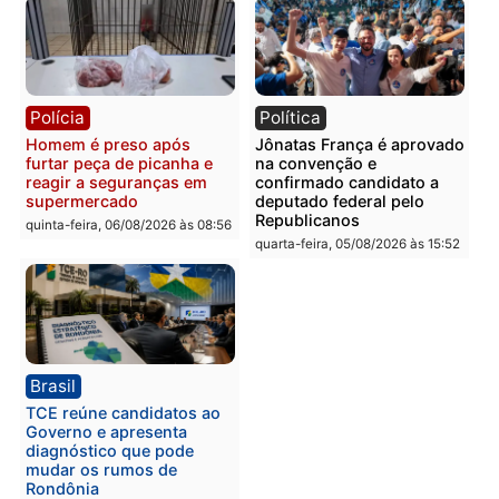
Polícia
Polícia
Homem é esfaqueado no
Três suspeitos ligados a
tórax durante briga com
facção criminosa são
vizinho no bairro Ulysses
presos por receptação e
Guimarães
adulteração de veículos
em Porto Velho
quinta-feira, 06/08/2026 às 09:24
quinta-feira, 06/08/2026 às 09:
Polícia
Polícia
Homem é preso com
Polícia Civil prende dois
drogas durante ação da
homens por tortura,
PM no Castanheira
tráfico e posse de arma 