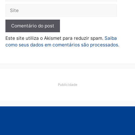
TCE reúne candidatos ao
Governo e apresenta
diagnóstico que pode
mudar os rumos de
Rondônia
quarta-feira, 05/08/2026 às 12:52
Deixe um comentário
Comentário