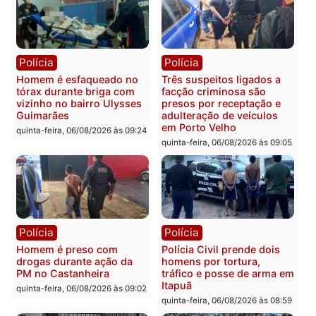
Polícia
Política
Tragédia na BR-364:
Ministro Dias Tofolli , do
colisão entre caminhão e
TSE, determina reabertu
carro deixa quatro mortos
e processamento da açã
em Porto Velho
que pode levar à perda d
mandato da prefeita de
quinta-feira, 06/08/2026 às 20:51
Pimenta Bueno
quinta-feira, 06/08/2026 às 18:
Polícia
Polícia
Policiais militares
Jovem é encontrado mor
recuperam moto furtada e
na Rua dos Cravos e cas
prendem trio na zona
é investigado pela políci
Leste
em RO
quinta-feira, 06/08/2026 às 09:28
quinta-feira, 06/08/2026 às 09: