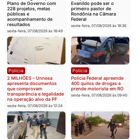
PM encontra drogas em
ELEIÇÕES 2026 – TCE
bicicleta de falso vendedor
alerta candidatos sobre
de salgados em Porto
crise financeira do Estad
Velho
segunda-feira, 10/08/2026 às
segunda-feira, 10/08/2026 às
07:22
07:48
Política
Política
Marcos Rogério apresenta
Eleições 2026: Pastor
Plano de Governo com
Evanildo pode ser o
228 projetos, metas
primeiro pastor de
públicas e
Rondônia na Câmara
acompanhamento de
Federal
resultados
sexta-feira, 07/08/2026 às 18:3
sexta-feira, 07/08/2026 às 18:49