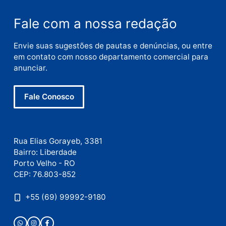
Nome
E-
mail
Site
Este site utiliza o Akismet para reduzir spam.
Saiba
como seus dados em comentários são processados
.