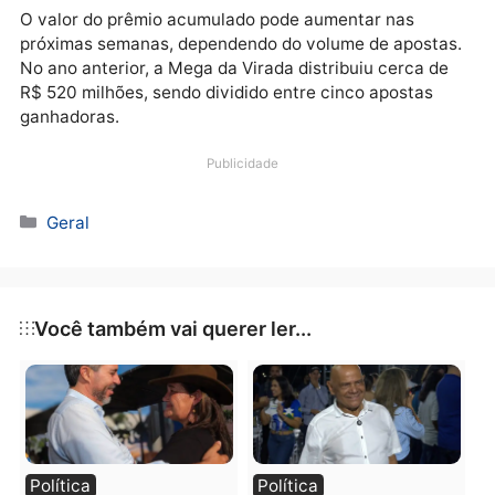
oferecem a opção de participação em bolões, que
consistem em apostas coletivas, garantindo um reci
de cota individual aos participantes. Para concorrer
prêmio, basta selecionar de seis a 20 números no
intervalo de 1 a 60.
O valor do prêmio acumulado pode aumentar nas
próximas semanas, dependendo do volume de aposta
No ano anterior, a Mega da Virada distribuiu cerca d
R$ 520 milhões, sendo dividido entre cinco apostas
ganhadoras.
Publicidade
Categorias
Geral