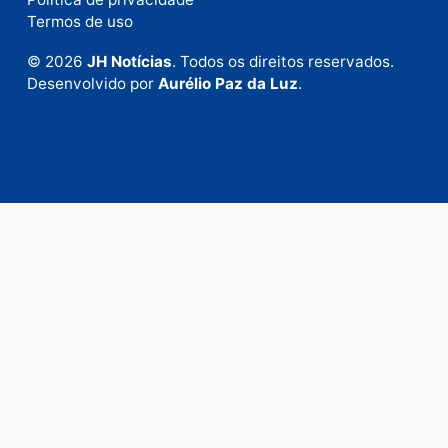
Envie suas sugestões de pautas e denúncias, ou en
em contato com nosso departamento comercial pa
anunciar.
Fale Conosco
Rua Elias Gorayeb, 3381
Bairro: Liberdade
Porto Velho - RO
CEP: 76.803-852
+55 (69) 99992-9180