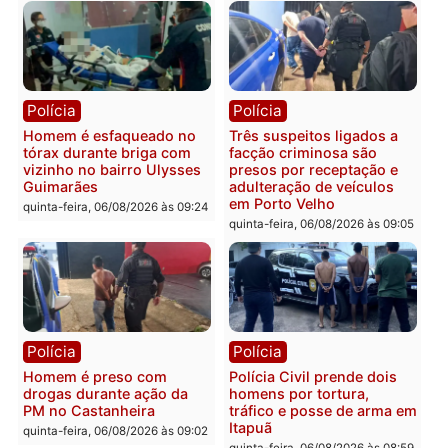
carro deixa quatro mortos
e processamento da açã
em Porto Velho
que pode levar à perda d
mandato da prefeita de
quinta-feira, 06/08/2026 às 20:51
Pimenta Bueno
quinta-feira, 06/08/2026 às 18:
Polícia
Polícia
Policiais militares
Jovem é encontrado mor
recuperam moto furtada e
na Rua dos Cravos e cas
prendem trio na zona
é investigado pela políci
Leste
em RO
quinta-feira, 06/08/2026 às 09:28
quinta-feira, 06/08/2026 às 09: