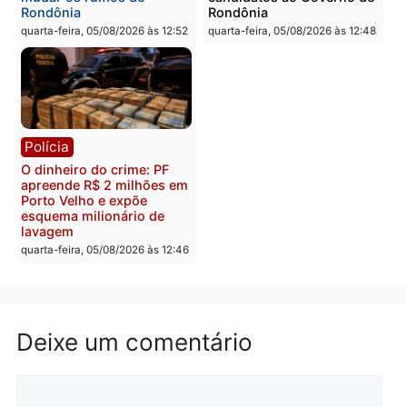
Polícia
Política
Homem é preso após
Jônatas França é aprova
furtar peça de picanha e
na convenção e
reagir a seguranças em
confirmado candidato a
supermercado
deputado federal pelo
Republicanos
quinta-feira, 06/08/2026 às 08:56
quarta-feira, 05/08/2026 às 15:
Brasil
Política
TCE reúne candidatos ao
Violência domina o deba
Governo e apresenta
eleitoral e segurança vir
diagnóstico que pode
principal arma dos
mudar os rumos de
candidatos ao Governo 