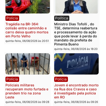
Polícia
Polícia
Homem é encontrado
Polícia Militar apreende
morto em residência no
explosivos e embarcaçã
bairro Colina Park em RO
durante patrulhamento
fluvial no Rio Madeira e
sexta-feira, 07/08/2026 às 09:30
Porto Velho
sexta-feira, 07/08/2026 às 09:2
Polícia
Política
Tragédia na BR-364:
Ministro Dias Tofolli , do
colisão entre caminhão e
TSE, determina reabertu