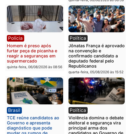
Polícia
Polícia
Homem é esfaqueado no
Três suspeitos ligados a
tórax durante briga com
facção criminosa são
vizinho no bairro Ulysses
presos por receptação e
Guimarães
adulteração de veículos
em Porto Velho
quinta-feira, 06/08/2026 às 09:24
quinta-feira, 06/08/2026 às 09:
Polícia
Polícia
Homem é preso com
Polícia Civil prende dois
drogas durante ação da
homens por tortura,
PM no Castanheira
tráfico e posse de arma 
Itapuã
quinta-feira, 06/08/2026 às 09:02
quinta-feira, 06/08/2026 às 08: