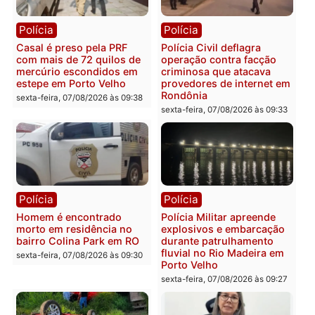
Polícia
Polícia
2 MILHÕES – Unnesa
Polícia Federal apreende
apresenta documentos
400 quilos de drogas e
que comprovam
prende motorista em RO
transparência e legalidade
sexta-feira, 07/08/2026 às 09:
na operação alvo da PF
sexta-feira, 07/08/2026 às 12:24
Polícia
Polícia
Casal é preso pela PRF
Polícia Civil deflagra
com mais de 72 quilos de
operação contra facção
mercúrio escondidos em
criminosa que atacava
estepe em Porto Velho
provedores de internet 
Rondônia
sexta-feira, 07/08/2026 às 09:38
sexta-feira, 07/08/2026 às 09:3