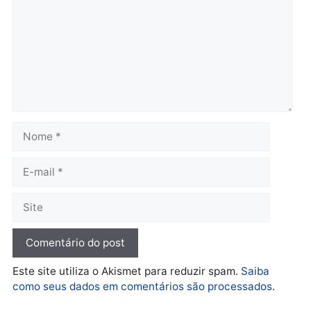
Rondônia
Rondônia
quarta-feira, 05/08/2026 às 12:52
quarta-feira, 05/08/2026 às 12:
Polícia
O dinheiro do crime: PF
apreende R$ 2 milhões em
Porto Velho e expõe
esquema milionário de
lavagem
quarta-feira, 05/08/2026 às 12:46
Deixe um comentário