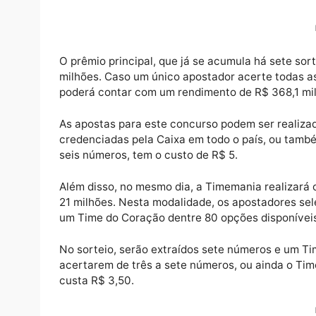
O sorteio das seis dezenas do concurso 2.6
Sorte em São Paulo, com transmissão ao viv
canal da Caixa no YouTube.
O prêmio principal, que já se acumula há s
milhões. Caso um único apostador acerte to
poderá contar com um rendimento de R$ 368,
As apostas para este concurso podem ser rea
credenciadas pela Caixa em todo o país, ou
seis números, tem o custo de R$ 5.
Além disso, no mesmo dia, a Timemania real
21 milhões. Nesta modalidade, os apostad
um Time do Coração dentre 80 opções dispo