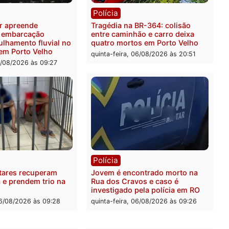
quilos de mercúrio
contra facção criminosa 
didos em estepe em Porto
atacava provedores de int
em Rondônia
feira, 07/08/2026 às 09:38
sexta-feira, 07/08/2026 às 0
ia
Polícia
a Militar apreende
Tragédia na BR-364: colis
sivos e embarcação
entre caminhão e carro de
e patrulhamento fluvial no
quatro mortos em Porto V
adeira em Porto Velho
quinta-feira, 06/08/2026 às 2
feira, 07/08/2026 às 09:27