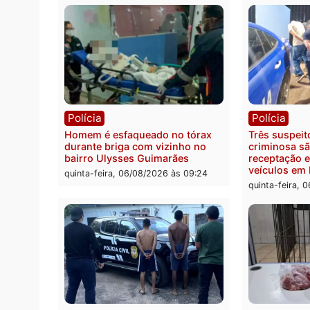
Política
Políc
Ministro Dias Tofolli , do TSE,
Polici
determina reabertura e
moto f
processamento da ação que
zona 
pode levar à perda do mandato
quinta
da prefeita de Pimenta Bueno
quinta-feira, 06/08/2026 às 18:20