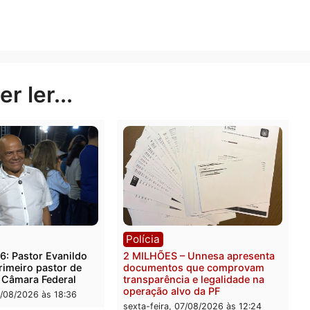
e um Time do Coração. Os ganhadores são aqueles que
 o Time do Coração. A aposta para participar deste co
Publicidade
rer ler...