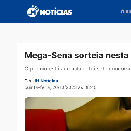
Pular
para
o
conteúdo
Mega-Sena sorteia nes
O prêmio está acumulado há sete co
Por
JH Notícias
quinta-feira, 26/10/2023 às 08:40