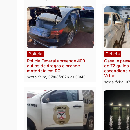
Política
Polít
Marcos Rogério apresenta Plano
Eleiçõ
de Governo com 228 projetos,
pode s
metas públicas e
Rondô
acompanhamento de resultados
sexta-
sexta-feira, 07/08/2026 às 18:49
Polícia
Políc
Polícia Federal apreende 400
Casal