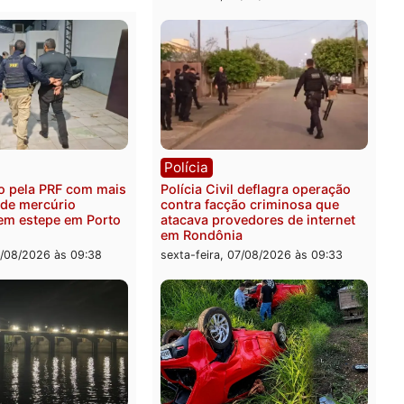
ica
Polícia
es 2026: Pastor Evanildo
2 MILHÕES – Unnesa apre
er o primeiro pastor de
documentos que compro
nia na Câmara Federal
transparência e legalidad
operação alvo da PF
feira, 07/08/2026 às 18:36
sexta-feira, 07/08/2026 às 1
ia
Polícia
 é preso pela PRF com mais
Polícia Civil deflagra ope