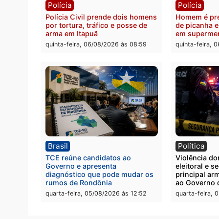
Polícia
Políc
Homem é esfaqueado no tórax
Três s
durante briga com vizinho no
crimi
bairro Ulysses Guimarães
recept
veícu
quinta-feira, 06/08/2026 às 09:24
quinta
Polícia
Políc
Polícia Civil prende dois homens
Homem
por tortura, tráfico e posse de
de pic
arma em Itapuã
em su