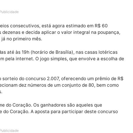
49 está programado para ocorrer a partir das 20h, no 
o pelas redes sociais das Loterias Caixa no Facebook 
Publicidade
ete sorteios consecutivos, está agora estimado em R$ 6
das as dezenas e decida aplicar o valor integral na po
1 mil já no primeiro mês.
lizadas até às 19h (horário de Brasília), nas casas lot
 também pela internet. O jogo simples, que envolve a e
izará o sorteio do concurso 2.007, oferecendo um prêm
ores selecionam dez números de um conjunto de 80, be
níveis.