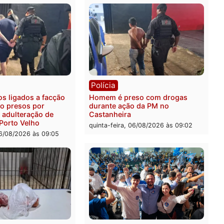
ia
Polícia
ais militares recuperam
Jovem é encontrado mort
urtada e prendem trio na
Rua dos Cravos e caso é
Leste
investigado pela polícia 
-feira, 06/08/2026 às 09:28
quinta-feira, 06/08/2026 às 