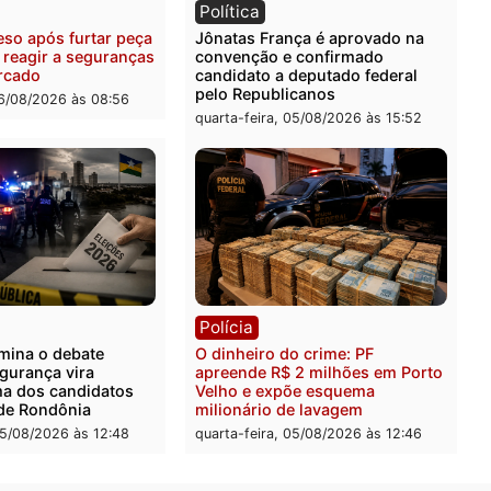
ia
Polícia
uspeitos ligados a facção
Homem é preso com drog
nosa são presos por
durante ação da PM no
ação e adulteração de
Castanheira
los em Porto Velho
quinta-feira, 06/08/2026 às 
-feira, 06/08/2026 às 09:05
ia
Política
 é preso após furtar peça
Jônatas França é aprovad
anha e reagir a seguranças
convenção e confirmado
permercado
candidato a deputado fed
pelo Republicanos