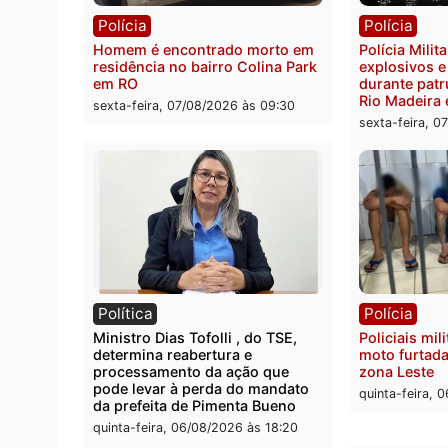
quilos de drogas e prende
de 72 
motorista em RO
escon
Velho
sexta-feira, 07/08/2026 às 09:40
sexta-
Polícia
Políc
Homem é encontrado morto em
Políci
residência no bairro Colina Park
explo
em RO
durant
Rio M
sexta-feira, 07/08/2026 às 09:30
sexta-