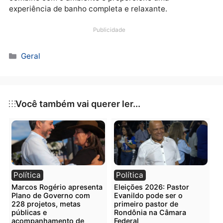
o ofurô pode oferecer anos de conforto e bem-estar,
tornando-se um recurso valioso para a rotina diária.
Como escolher o ofurô de madeira
ideal para sua casa
Escolher o ofurô de madeira ideal depende do espaç
disponível, do estilo de decoração e das necessidad
de uso. Para quem tem áreas externas, modelos
maiores e com formatos circulares são perfeitos par
jardins e varandas, criando um ambiente de descans
ao ar livre. Já para espaços internos, modelos
compactos e ovais podem ser a escolha ideal,
proporcionando conforto e sofisticação sem ocupar
muito espaço.
Para garantir que o ofurô atenda às expectativas e
ofereça todos os benefícios, é recomendável visitar