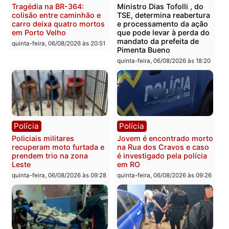
sexta-feira, 07/08/2026 às 12:24
Polícia
Polícia
Casal é preso pela PRF
Polícia Civil deflagra
com mais de 72 quilos de
operação contra facção
mercúrio escondidos em
criminosa que atacava
estepe em Porto Velho
provedores de internet 
Rondônia
sexta-feira, 07/08/2026 às 09:38
sexta-feira, 07/08/2026 às 09:3
Polícia
Polícia
Homem é encontrado
Polícia Militar apreende