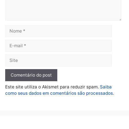
reagir a seguranças em
confirmado candidato a
supermercado
deputado federal pelo
Republicanos
quinta-feira, 06/08/2026 às 08:56
quarta-feira, 05/08/2026 às 15:
Brasil
Política
TCE reúne candidatos ao
Violência domina o deba
Governo e apresenta
eleitoral e segurança vir
diagnóstico que pode
principal arma dos
mudar os rumos de
candidatos ao Governo 
Rondônia
Rondônia
quarta-feira, 05/08/2026 às 12:52
quarta-feira, 05/08/2026 às 12: