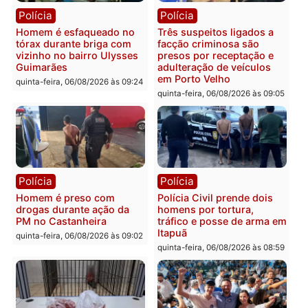
morto em residência no
explosivos e embarcaçã
bairro Colina Park em RO
durante patrulhamento
fluvial no Rio Madeira e
sexta-feira, 07/08/2026 às 09:30
Porto Velho
sexta-feira, 07/08/2026 às 09:2
Polícia
Política
Tragédia na BR-364:
Ministro Dias Tofolli , do
colisão entre caminhão e
TSE, determina reabertu
carro deixa quatro mortos
e processamento da açã
em Porto Velho
que pode levar à perda d
mandato da prefeita de
quinta-feira, 06/08/2026 às 20:51
Pimenta Bueno
quinta-feira, 06/08/2026 às 18: