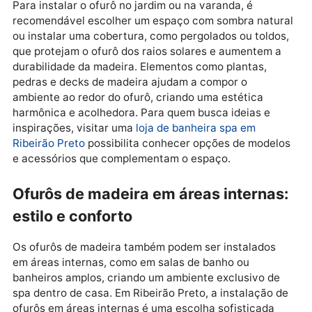
Ofurôs de madeira em áreas externa
jardins e varandas
Integrar um ofurô de madeira em áreas externas, co
jardins e varandas, traz um charme especial para o
ambiente e cria um espaço de relaxamento ao ar livr
Em Ribeirão Preto, onde o clima é favorável ao uso d
áreas externas, o ofurô em jardins se torna um refúg
de tranquilidade e bem-estar, ideal para desfrutar de
momentos de descanso em contato com a natureza.
Para instalar o ofurô no jardim ou na varanda, é
recomendável escolher um espaço com sombra natu
ou instalar uma cobertura, como pergolados ou toldo
que protejam o ofurô dos raios solares e aumentem 
durabilidade da madeira. Elementos como plantas,
pedras e decks de madeira ajudam a compor o