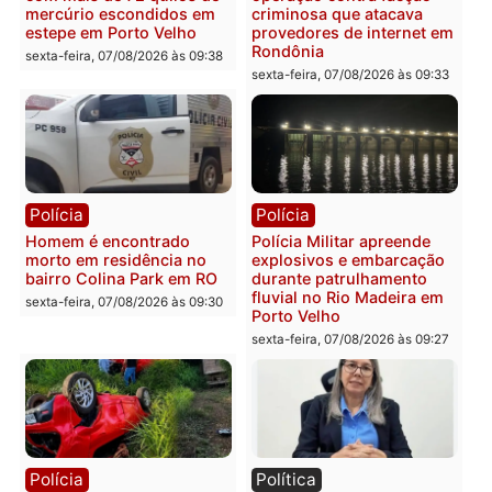
Política
Política
Marcos Rogério apresenta
Eleições 2026: Pastor
Plano de Governo com
Evanildo pode ser o
228 projetos, metas
primeiro pastor de
públicas e
Rondônia na Câmara
acompanhamento de
Federal
resultados
sexta-feira, 07/08/2026 às 18:3
sexta-feira, 07/08/2026 às 18:49
Polícia
Polícia
2 MILHÕES – Unnesa
Polícia Federal apreende
apresenta documentos
400 quilos de drogas e
que comprovam
prende motorista em RO
transparência e legalidade
sexta-feira, 07/08/2026 às 09:
na operação alvo da PF