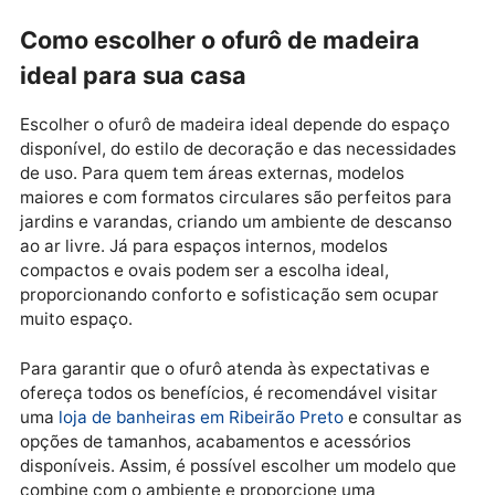
Benefícios dos ofurôs de madeira
para o bem-estar
Além de sua estética diferenciada, os ofurôs de
madeira oferecem inúmeros benefícios para o bem-
estar e a saúde. A imersão em água aquecida contrib
para o relaxamento muscular, alivia dores nas
articulações e promove uma sensação de paz e
tranquilidade, sendo ideal para quem deseja um
momento de autocuidado. O banho em ofurô també
ajuda a melhorar a circulação sanguínea e proporcio
uma pausa mental, aliviando o estresse e a tensão d
dia a dia.
Em Ribeirão Preto, onde o ritmo de vida é agitado, te
um ofurô de madeira em casa se torna uma opção
prática e eficaz para promover o relaxamento e cuid
da saúde mental e física. Com os cuidados adequado