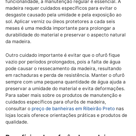
tranquilidade.
A instalação de um sistema de aquecimento no ofurô
interno permite que a água seja mantida na
temperatura ideal, proporcionando um banho relaxa
a qualquer momento. Elementos como luzes indiretas
velas aromáticas e suportes de madeira para toalhas
produtos de banho complementam a decoração e
tornam o ambiente ainda mais convidativo e
aconchegante.
Cuidados e manutenção dos ofurôs
de madeira
Para que o ofurô de madeira mantenha sua beleza e
funcionalidade, a manutenção regular é essencial. A
madeira requer cuidados específicos para evitar o