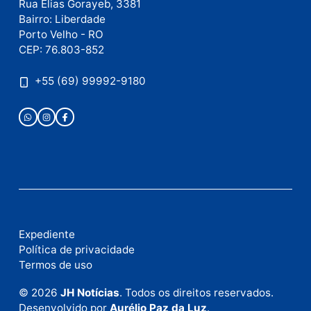
Nome
E-
mail
Site
Este site utiliza o Akismet para reduzir spam.
Saiba
como seus dados em comentários são processados
.