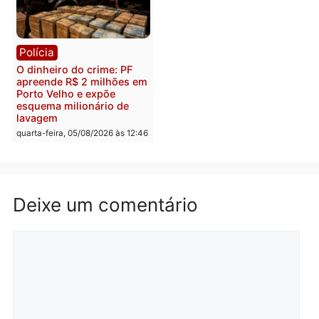
quinta-feira, 06/08/2026 às 09:
Polícia
Polícia
Homem é preso com
Polícia Civil prende dois
drogas durante ação da
homens por tortura,
PM no Castanheira
tráfico e posse de arma 
Itapuã
quinta-feira, 06/08/2026 às 09:02
quinta-feira, 06/08/2026 às 08:
Polícia
Política
Homem é preso após
Jônatas França é aprova
furtar peça de picanha e
na convenção e