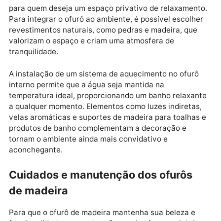
ambiente ao redor do ofurô, criando uma estética
harmônica e acolhedora. Para quem busca ideias e
inspirações, visitar uma
loja de banheira spa em
Ribeirão Preto
possibilita conhecer opções de model
e acessórios que complementam o espaço.
Ofurôs de madeira em áreas internas
estilo e conforto
Os ofurôs de madeira também podem ser instalados
em áreas internas, como em salas de banho ou
banheiros amplos, criando um ambiente exclusivo de
spa dentro de casa. Em Ribeirão Preto, a instalação 
ofurôs em áreas internas é uma escolha sofisticada
para quem deseja um espaço privativo de relaxamen
Para integrar o ofurô ao ambiente, é possível escolh
revestimentos naturais, como pedras e madeira, que
valorizam o espaço e criam uma atmosfera de