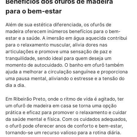
desgaste causado pela umidade e pela exposição ao
sol. Aplicar verniz ou óleos protetores a cada seis
meses é uma medida importante para prolongar a
durabilidade do material e preservar o aspecto natur
da madeira.
Outro cuidado importante é evitar que o ofurô fique
vazio por períodos prolongados, pois a falta de água
pode causar o ressecamento da madeira, resultando
em rachaduras e perda de resistência. Manter o ofur
sempre com uma pequena quantidade de água ajuda
preservar a umidade do material e evita deformaçõe
Para saber mais sobre os produtos de manutenção e
cuidados específicos para ofurôs de madeira,
consultar o
preço de banheiras em Ribeirão Preto
na
lojas locais oferece orientações práticas e produtos
qualidade.