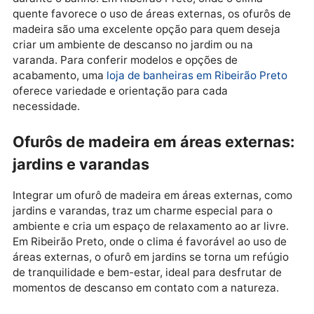
resistente à umidade, possui um aroma natural que
contribui para uma experiência sensorial completa. 
o carvalho é conhecido pela durabilidade e pela
capacidade de manter a temperatura da água por ma
tempo, ideal para quem deseja um banho prolongado
Cada tipo de madeira oferece uma experiência única
se adapta a diferentes estilos de decoração. Além
disso, os ofurôs são projetados em formatos circular
ou ovais, permitindo uma maior imersão e conforto
durante o banho. Em Ribeirão Preto, onde o clima
quente favorece o uso de áreas externas, os ofurôs 
madeira são uma excelente opção para quem deseja
criar um ambiente de descanso no jardim ou na
varanda. Para conferir modelos e opções de
acabamento, uma
loja de banheiras em Ribeirão Pret
oferece variedade e orientação para cada
necessidade.