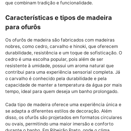
ofurôs de madeira têm benefícios para a saúde, com
alívio de tensões musculares, a melhora da circulaç
sanguínea e a redução do estresse. Em Ribeirão Pret
onde as temperaturas altas incentivam o uso de
banheiras e áreas de lazer em casa, o ofurô é ideal
para quem busca um espaço privativo e agradável
para relaxar. Para quem deseja
comprar banheiras e
Ribeirão Preto
, há uma variedade de modelos de ofu
que combinam tradição e funcionalidade.
Características e tipos de madeira
para ofurôs
Os ofurôs de madeira são fabricados com madeiras
nobres, como cedro, carvalho e hinoki, que oferecem
durabilidade, resistência e um toque de sofisticação
cedro é uma escolha popular, pois além de ser