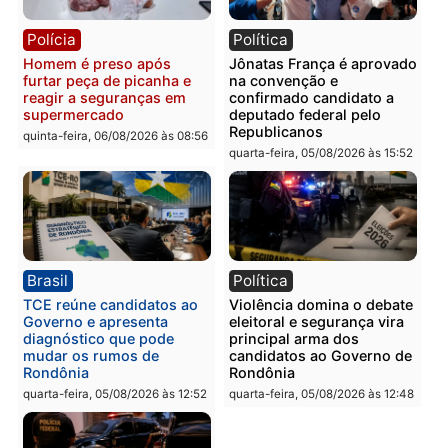
Polícia
Polícia
Policiais militares
Jovem é encontrado mor
recuperam moto furtada e
na Rua dos Cravos e cas
prendem trio na zona
é investigado pela políci
Leste
em RO
quinta-feira, 06/08/2026 às 09:28
quinta-feira, 06/08/2026 às 09:
Polícia
Polícia
Homem é esfaqueado no
Três suspeitos ligados a
tórax durante briga com
facção criminosa são
vizinho no bairro Ulysses
presos por receptação e
Guimarães
adulteração de veículos
em Porto Velho
quinta-feira, 06/08/2026 às 09:24