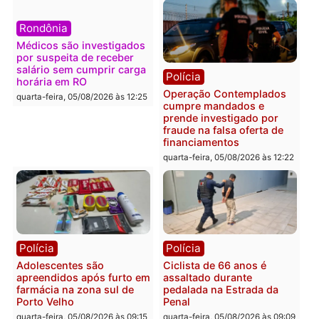
Polícia
Política
Furto de energia já levou
Justiça Eleitoral manda
mais de 80 para a prisão
retirar propaganda de
em 2026
Fúria após convenção
quarta-feira, 05/08/2026 às 12:31
quarta-feira, 05/08/2026 às 12:
Polícia
Com apenas 28% do
efetivo, Polícia Civil de
Rondônia tem maior déficit
Política
do país, aponta estudo
Convenções chegam ao
quarta-feira, 05/08/2026 às 12:29
fim e eleições de 2026
entram na reta decisiva 
Rondônia
quarta-feira, 05/08/2026 às 12: