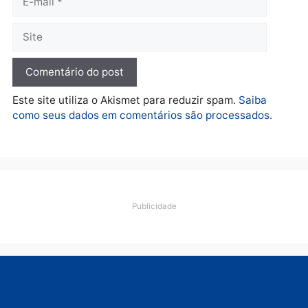
Política
De olho no fundo eleitoral?
Jair Montes lança o
próprio filho para
deputado federal e
movimentação desperta
suspeitas
terça-feira, 04/08/2026 às 09:19
Deixe um comentário
Comentário