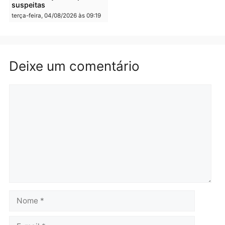
Polícia
Polícia
Irmãos de 7 e 14 anos
Dupla é presa por tráfico
morrem atropelados por
de drogas em Porto Velh
utilitário na BR-470
quarta-feira, 05/08/2026 às 08
quarta-feira, 05/08/2026 às 08:58
Polícia
Polícia
Homem é preso em
Jovem é preso por tráfic
flagrante por tráfico de
de drogas e porte ilegal 
drogas no bairro Aponiã
arma na zona leste de
em Porto Velho
Porto Velho
terça-feira, 04/08/2026 às 09:24
terça-feira, 04/08/2026 às 09:1