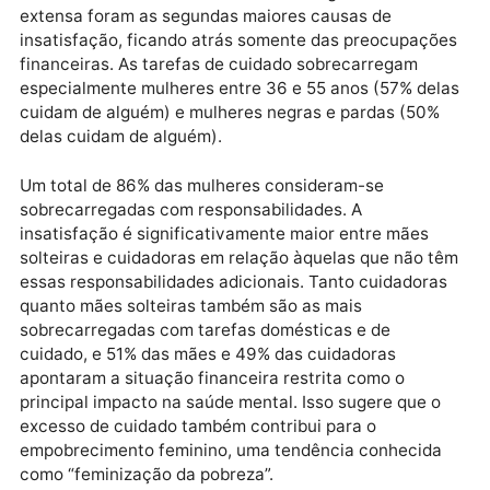
financeiramente para o sustento de suas famílias.
De acordo com a Pesquisa Nacional por Amostra de
Domicílio de 2022, as mulheres gastam 21,4 horas
semanais com tarefas domésticas e de cuidado,
enquanto os homens dedicam 11 horas a essas
atividades. O relatório “Esgotadas” evidencia que o
excesso de trabalho doméstico e a carga de trabalh
extensa foram as segundas maiores causas de
insatisfação, ficando atrás somente das preocupaçõ
financeiras. As tarefas de cuidado sobrecarregam
especialmente mulheres entre 36 e 55 anos (57% de
cuidam de alguém) e mulheres negras e pardas (50%
delas cuidam de alguém).
Um total de 86% das mulheres consideram-se
sobrecarregadas com responsabilidades. A
insatisfação é significativamente maior entre mães