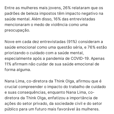
solteiras e cuidadoras em relação àquelas que não 
essas responsabilidades adicionais. Tanto cuidadora
quanto mães solteiras também são as mais
sobrecarregadas com tarefas domésticas e de
cuidado, e 51% das mães e 49% das cuidadoras
apontaram a situação financeira restrita como o
principal impacto na saúde mental. Isso sugere que o
excesso de cuidado também contribui para o
empobrecimento feminino, uma tendência conhecid
como “feminização da pobreza”.
Entre as mulheres mais jovens, 26% relataram que o
padrões de beleza impostos têm impacto negativo n
saúde mental. Além disso, 16% das entrevistadas
mencionaram o medo de violência como uma
preocupação.
Nove em cada dez entrevistadas (91%) consideram 