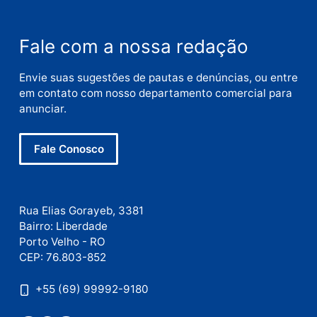
Nome
E-
mail
Site
Este site utiliza o Akismet para reduzir spam.
Saiba
como seus dados em comentários são processados
.