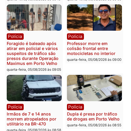
Rondônia
Médicos são investigados
por suspeita de receber
salário sem cumprir carga
Polícia
horária em RO
Operação Contemplados
quarta-feira, 05/08/2026 às 12:25
cumpre mandados e
prende investigado por
fraude na falsa oferta de
financiamentos
quarta-feira, 05/08/2026 às 12:
Polícia
Polícia
Adolescentes são
Ciclista de 66 anos é
apreendidos após furto em
assaltado durante