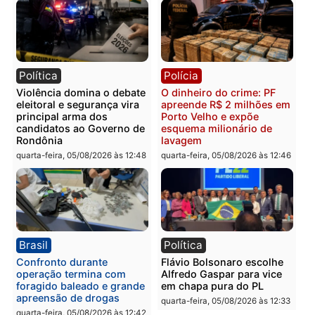
Você também vai querer ler...
Política
Brasil
Jônatas França é aprovado
TCE reúne candidatos a
na convenção e
Governo e apresenta
confirmado candidato a
diagnóstico que pode
deputado federal pelo
mudar os rumos de
Republicanos
Rondônia
quarta-feira, 05/08/2026 às 15:52
quarta-feira, 05/08/2026 às 12: