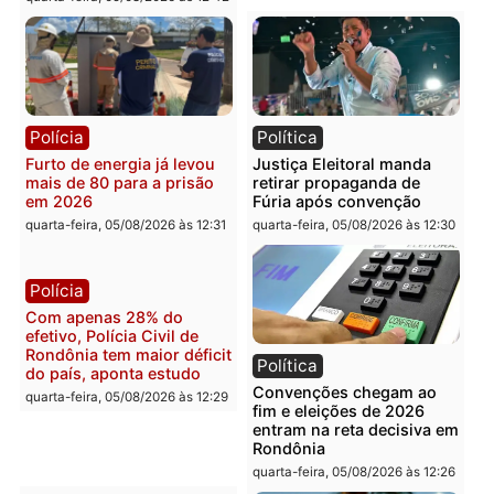
Política
Polícia
Violência domina o debate
O dinheiro do crime: PF
eleitoral e segurança vira
apreende R$ 2 milhões 
principal arma dos
Porto Velho e expõe
candidatos ao Governo de
esquema milionário de
Rondônia
lavagem
quarta-feira, 05/08/2026 às 12:48
quarta-feira, 05/08/2026 às 12:
Brasil
Política
Confronto durante
Flávio Bolsonaro escolhe
operação termina com
Alfredo Gaspar para vice
foragido baleado e grande
em chapa pura do PL
apreensão de drogas
quarta-feira, 05/08/2026 às 12:
quarta-feira, 05/08/2026 às 12:42