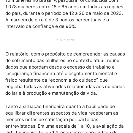
mulheres brasileiras receberam diagnósticos de
ansiedade, depressão ou outros transtornos mentais
no período pós-pandemia de COVID-19. A ansiedade,
sendo o transtorno mais prevalente, afeta 6 em cad
10 mulheres no Brasil. A pesquisa foi conduzida com
1.078 mulheres entre 18 e 65 anos em todas as regiõ
do país, durante o período de 12 a 26 de maio de 202
A margem de erro é de 3 pontos percentuais e o
intervalo de confiança é de 95%.
Publicidade
O relatório, com o propósito de compreender as cau
do sofrimento das mulheres no contexto atual, reúne
dados que abordam desde o excesso de trabalho e
insegurança financeira até o esgotamento mental e
físico resultante da “economia do cuidado”, que
engloba todas as atividades relacionadas aos cuida
do lar e à produção e manutenção da vida.