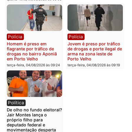
farmácia na zona sul de
pedalada na Estrada da
Porto Velho
Penal
quarta-feira, 05/08/2026 às 09:15
quarta-feira, 05/08/2026 às 09
Polícia
Polícia
Foragido é baleado após
Professor morre em
atirar em policial e vários
colisão frontal entre
suspeitos de tráfico são
motocicletas no interior
presos durante Operação
quarta-feira, 05/08/2026 às 09
Maximus em Porto Velho
quarta-feira, 05/08/2026 às 09:05