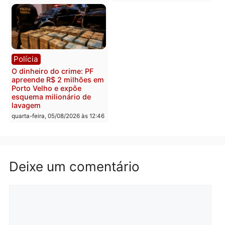
Polícia
Política
Homem é preso após
Jônatas França é aprova
furtar peça de picanha e
na convenção e
reagir a seguranças em
confirmado candidato a
supermercado
deputado federal pelo
Republicanos
quinta-feira, 06/08/2026 às 08:56
quarta-feira, 05/08/2026 às 15:
Brasil
Política
TCE reúne candidatos ao
Violência domina o deba
Governo e apresenta
eleitoral e segurança vir
diagnóstico que pode
principal arma dos
mudar os rumos de
candidatos ao Governo 