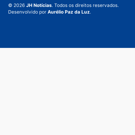
Envie suas sugestões de pautas e denúncias, ou en
em contato com nosso departamento comercial pa
anunciar.
Fale Conosco
Rua Elias Gorayeb, 3381
Bairro: Liberdade
Porto Velho - RO
CEP: 76.803-852
+55 (69) 99992-9180