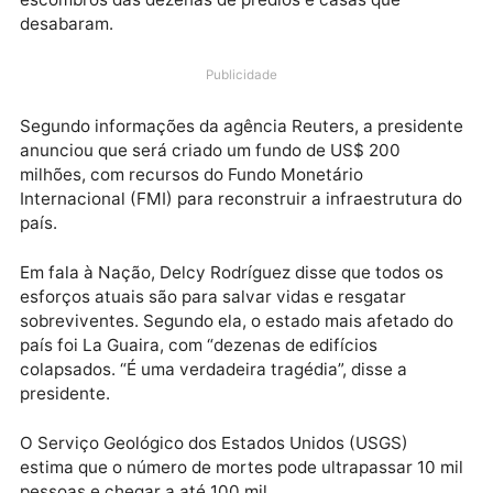
desta quarta-feira (24) causaram pelo menos 164
mortes até o momento, segundo afirmou a president
Delcy Rodríguez na manhã desta quinta-feira (25). H
mais de mil feridos e mais vítimas presas nos
escombros das dezenas de prédios e casas que
desabaram.
Publicidade
Segundo informações da agência Reuters, a preside
anunciou que será criado um fundo de US$ 200
milhões, com recursos do Fundo Monetário
Internacional (FMI) para reconstruir a infraestrutura
país.
Em fala à Nação, Delcy Rodríguez disse que todos os
esforços atuais são para salvar vidas e resgatar
sobreviventes. Segundo ela, o estado mais afetado 
país foi La Guaira, com “dezenas de edifícios