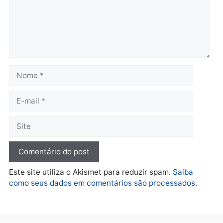
Rondônia
Rondônia
quarta-feira, 05/08/2026 às 12:52
quarta-feira, 05/08/2026 às 12:
Polícia
O dinheiro do crime: PF
apreende R$ 2 milhões em
Porto Velho e expõe
esquema milionário de
lavagem
quarta-feira, 05/08/2026 às 12:46
Deixe um comentário