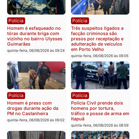
carro deixa quatro mortos
e processamento da açã
em Porto Velho
que pode levar à perda d
mandato da prefeita de
quinta-feira, 06/08/2026 às 20:51
Pimenta Bueno
quinta-feira, 06/08/2026 às 18:
Polícia
Polícia
Policiais militares
Jovem é encontrado mor
recuperam moto furtada e
na Rua dos Cravos e cas
prendem trio na zona
é investigado pela políci
Leste
em RO
quinta-feira, 06/08/2026 às 09:28
quinta-feira, 06/08/2026 às 09: