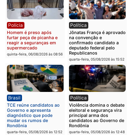
Polícia
Polícia
Homem é esfaqueado no
Três suspeitos ligados a
tórax durante briga com
facção criminosa são
vizinho no bairro Ulysses
presos por receptação e
Guimarães
adulteração de veículos
em Porto Velho
quinta-feira, 06/08/2026 às 09:24
quinta-feira, 06/08/2026 às 09:
Polícia
Polícia
Homem é preso com
Polícia Civil prende dois
drogas durante ação da
homens por tortura,
PM no Castanheira
tráfico e posse de arma 
Itapuã
quinta-feira, 06/08/2026 às 09:02
quinta-feira, 06/08/2026 às 08: