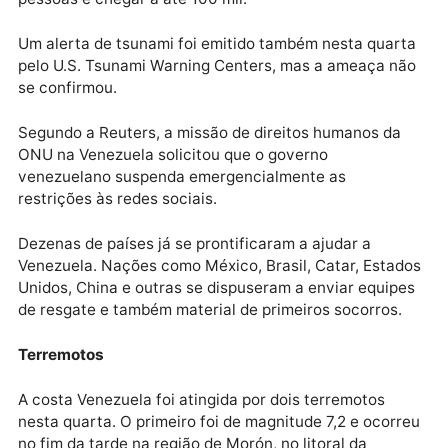
colapsados. “É uma verdadeira tragédia”, disse a
presidente.
O Serviço Geológico dos Estados Unidos (USGS)
estima que o número de mortes pode ultrapassar 10 
pessoas e chegar a até 100 mil.
Um alerta de tsunami foi emitido também nesta quar
pelo U.S. Tsunami Warning Centers, mas a ameaça n
se confirmou.
Segundo a Reuters, a missão de direitos humanos da
ONU na Venezuela solicitou que o governo
venezuelano suspenda emergencialmente as
restrições às redes sociais.
Dezenas de países já se prontificaram a ajudar a
Venezuela. Nações como México, Brasil, Catar, Esta