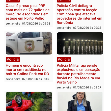
Polícia
Polícia
2 MILHÕES – Unnesa
Polícia Federal apreende
apresenta documentos
400 quilos de drogas e
que comprovam
prende motorista em RO
transparência e legalidade
sexta-feira, 07/08/2026 às 09:
na operação alvo da PF
sexta-feira, 07/08/2026 às 12:24
Polícia
Polícia
Casal é preso pela PRF
Polícia Civil deflagra
com mais de 72 quilos de
operação contra facção
mercúrio escondidos em
criminosa que atacava
estepe em Porto Velho
provedores de internet 
Rondônia
sexta-feira, 07/08/2026 às 09:38
sexta-feira, 07/08/2026 às 09:3