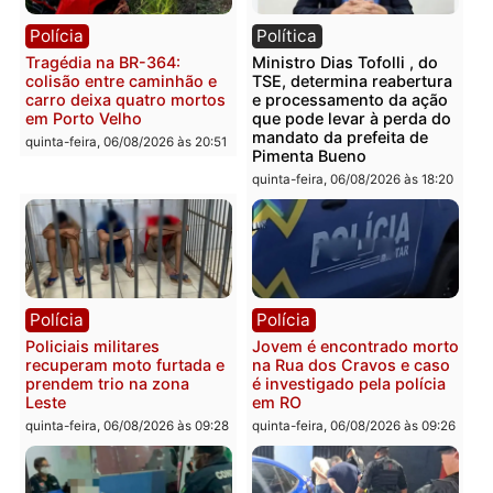
Polícia
Polícia
Homem é encontrado
Polícia Militar apreende
morto em residência no
explosivos e embarcaçã
bairro Colina Park em RO
durante patrulhamento
fluvial no Rio Madeira e
sexta-feira, 07/08/2026 às 09:30
Porto Velho
sexta-feira, 07/08/2026 às 09:2
Polícia
Política
Tragédia na BR-364:
Ministro Dias Tofolli , do
colisão entre caminhão e
TSE, determina reabertu