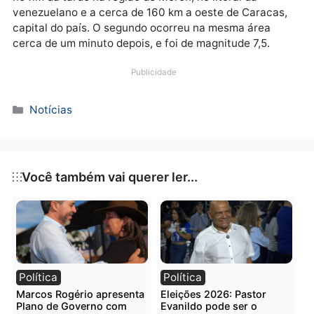
Unidos, China e outras se dispuseram a enviar equip
de resgate e também material de primeiros socorros.
Terremotos
A costa Venezuela foi atingida por dois terremotos
nesta quarta. O primeiro foi de magnitude 7,2 e ocor
no fim da tarde na região de Morón, no litoral da
venezuelano e a cerca de 160 km a oeste de Caracas
capital do país. O segundo ocorreu na mesma área
cerca de um minuto depois, e foi de magnitude 7,5.
Publicidade
Categorias
Notícias