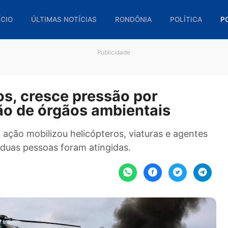
🏠 INÍCIO
ÚLTIMAS NOTÍCIAS
RONDÔNIA
POL
Publicidade
idos, cresce pressão por
uação de órgãos ambientais
ão, a ação mobilizou helicópteros, viaturas e a
ção, duas pessoas foram atingidas.