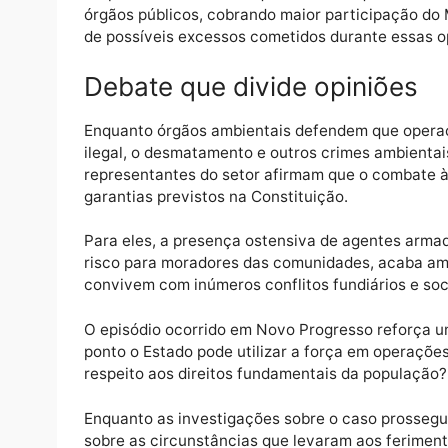
particulares sem diálogo prévio e promove
maquinários utilizados na atividade garimpe
Entre as reclamações mais frequentes estã
críticos, além dos prejuízos financeiros, 
combustíveis e óleos nos rios da região.
Os produtores também questionam o que con
órgãos públicos, cobrando maior participaçã
de possíveis excessos cometidos durante e
Debate que divide opiniõ
Enquanto órgãos ambientais defendem que 
ilegal, o desmatamento e outros crimes am
representantes do setor afirmam que o comb
garantias previstos na Constituição.