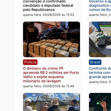
Você também vai que
Política
Brasi
Jônatas França é aprovado na
TCE r
convenção e confirmado
Gover
candidato a deputado federal
diagn
pelo Republicanos
rumos
quarta-feira, 05/08/2026 às 15:52
quarta