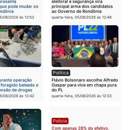
rer ler...
l
Política
eúne candidatos ao
Violência domina o debat
no e apresenta
eleitoral e segurança vira
óstico que pode mudar os
principal arma dos candi
 de Rondônia
ao Governo de Rondônia
-feira, 05/08/2026 às 12:52
quarta-feira, 05/08/2026 às 