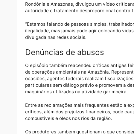
O caso rapidamente ultrapassou os limites 
licenciado do Pará, Helder Barbalho, manif
atuação dos agentes envolvidos.
Em Rondônia, a advogada Tania Sena, conhe
Rondônia e Amazonas, divulgou um vídeo cr
autoridade e tratamento desproporcional co
“Estamos falando de pessoas simples, trab
ilegalidade, mas jamais pode agir colocand
divulgada nas redes sociais.
Denúncias de abusos
O episódio também reacendeu críticas antig
de operações ambientais na Amazônia. Rep
ocasiões, agentes federais realizam fisca