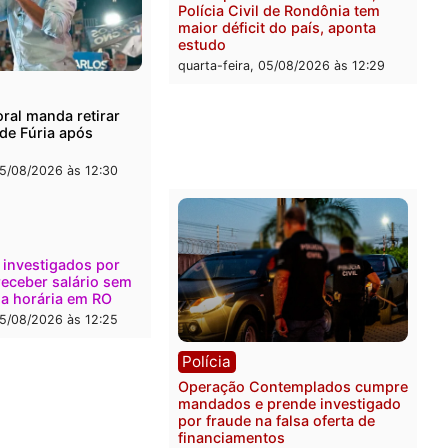
l
Política
onto durante operação
Flávio Bolsonaro escolhe 
na com foragido baleado e
Gaspar para vice em chap
e apreensão de drogas
do PL
-feira, 05/08/2026 às 12:42
quarta-feira, 05/08/2026 às 
Polícia
Com apenas 28% do efeti
Polícia Civil de Rondônia
maior déficit do país, apo
estudo
quarta-feira, 05/08/2026 às 