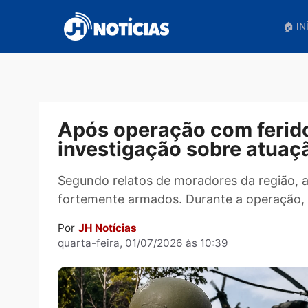
Pular
para
o
conteúdo
Após operação com fer
investigação sobre at
Segundo relatos de moradores da regi
fortemente armados. Durante a opera
Por
JH Notícias
quarta-feira, 01/07/2026 às 10:39