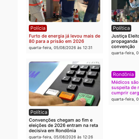
Polícia
Brasi
O dinheiro do crime: PF
Confr
apreende R$ 2 milhões em Porto
termi
Velho e expõe esquema
grand
milionário de lavagem
quarta
quarta-feira, 05/08/2026 às 12:46