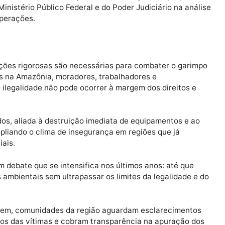
m a destruição de equipamentos, como balsas, dragas e
ira.
o a explosão de embarcações e equipamentos, o que, 
pode causar impactos ambientais devido ao derramament
sideram falta de fiscalização sobre a atuação dos pró
o do Ministério Público Federal e do Poder Judiciário n
ssas operações.
es
operações rigorosas são necessárias para combater o 
bientais na Amazônia, moradores, trabalhadores e
ate à ilegalidade não pode ocorrer à margem dos direi