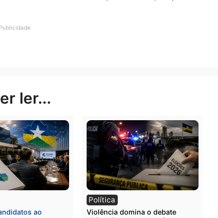
 armados, aliada à destruição imediata de equipamento
ba ampliando o clima de insegurança em regiões que já
 e sociais.
rça um debate que se intensifica nos últimos anos: até
rações ambientais sem ultrapassar os limites da legalid
lação?
rosseguem, comunidades da região aguardam esclareci
erimentos das vítimas e cobram transparência na apura
Publicidade