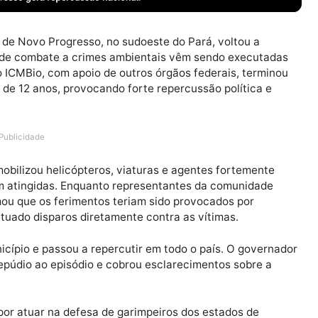
região de Novo Progresso, no sudoeste do Pará, voltou
 ações de combate a crimes ambientais vêm sendo exe
pes do ICMBio, com apoio de outros órgãos federais, t
riança de 12 anos, provocando forte repercussão políti
Publicidade
ação mobilizou helicópteros, viaturas e agentes fortem
s foram atingidas. Enquanto representantes da comuni
 informou que os ferimentos teriam sido provocados por
am efetuado disparos diretamente contra as vítimas.