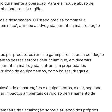
do município e passou a repercutir em todo o país. O g
estou repúdio ao episódio e cobrou esclarecimentos sob
cida por atuar na defesa de garimpeiros dos estados d
iticando duramente a operação. Para ela, houve abuso
ntra trabalhadores da região.
alhadoras e desarmadas. O Estado precisa combater a
o vidas em risco”, afirmou a advogada durante a manife
as feitas por produtores rurais e garimpeiros sobre a 
resentantes desses setores denunciam que, em diversa
lizações durante a madrugada, entram em propriedades