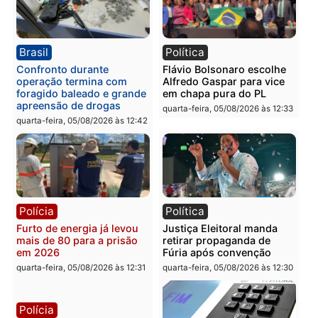
confirmado candidato a
diagnóstico que pode
deputado federal pelo
mudar os rumos de
Republicanos
Rondônia
quarta-feira, 05/08/2026 às 15:52
quarta-feira, 05/08/2026 às 12:
Política
Polícia
Violência domina o debate
O dinheiro do crime: PF
eleitoral e segurança vira
apreende R$ 2 milhões 
principal arma dos
Porto Velho e expõe
candidatos ao Governo de
esquema milionário de
Rondônia
lavagem
quarta-feira, 05/08/2026 às 12:48
quarta-feira, 05/08/2026 às 12: