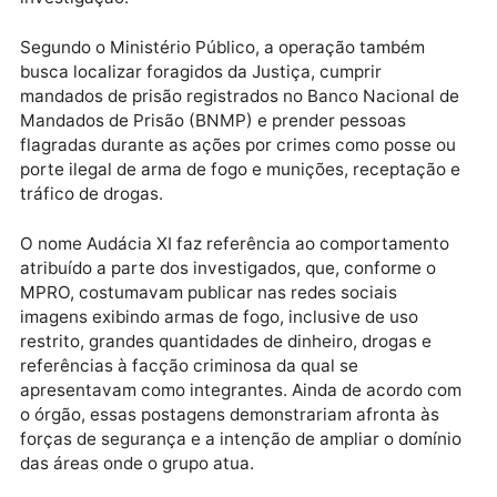
Garantias da Comarca de Porto Velho para instruir 
Procedimento Investigatório Criminal (PIC) instaura
pelo MPRO, que apura a suposta prática do crime de
constituição ou integração de organização criminosa
além de outros delitos identificados durante a
investigação.
Segundo o Ministério Público, a operação também
busca localizar foragidos da Justiça, cumprir
mandados de prisão registrados no Banco Nacional 
Mandados de Prisão (BNMP) e prender pessoas
flagradas durante as ações por crimes como posse 
porte ilegal de arma de fogo e munições, receptação
tráfico de drogas.
O nome Audácia XI faz referência ao comportament
atribuído a parte dos investigados, que, conforme o
MPRO, costumavam publicar nas redes sociais