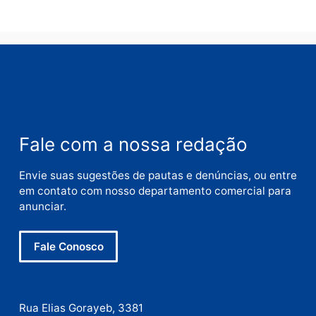
Nome
E-
mail
Site
Este site utiliza o Akismet para reduzir spam.
Saiba
como seus dados em comentários são processados
.