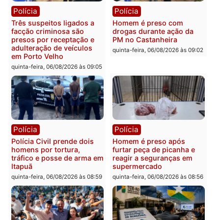
Polícia
Polícia
Jovem é encontrado morto
Homem é esfaqueado no
na Rua dos Cravos e caso
tórax durante briga com
é investigado pela polícia
vizinho no bairro Ulysse
em RO
Guimarães
quinta-feira, 06/08/2026 às 09:26
quinta-feira, 06/08/2026 às 09
Polícia
Polícia
Três suspeitos ligados a
Homem é preso com
facção criminosa são
drogas durante ação da
presos por receptação e
PM no Castanheira
adulteração de veículos
quinta-feira, 06/08/2026 às 09:
em Porto Velho