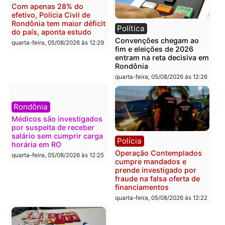
Brasil
Política
Confronto durante
Flávio Bolsonaro escolhe
operação termina com
Alfredo Gaspar para vice
foragido baleado e grande
em chapa pura do PL
apreensão de drogas
quarta-feira, 05/08/2026 às 12:
quarta-feira, 05/08/2026 às 12:42
Polícia
Política
Furto de energia já levou
Justiça Eleitoral manda
mais de 80 para a prisão
retirar propaganda de
em 2026
Fúria após convenção
quarta-feira, 05/08/2026 às 12:31
quarta-feira, 05/08/2026 às 12:
Polícia