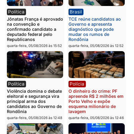
quinta-feira, 06/08/2026 às 09:05
Polícia
Polícia
Polícia Civil prende dois
Homem é preso após
homens por tortura,
furtar peça de picanha e
tráfico e posse de arma em
reagir a seguranças em
Itapuã
supermercado
quinta-feira, 06/08/2026 às 08:59
quinta-feira, 06/08/2026 às 08:
Política
Brasil
Jônatas França é aprovado
TCE reúne candidatos a
na convenção e
Governo e apresenta