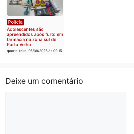
Com apenas 28% do
efetivo, Polícia Civil de
Rondônia tem maior déficit
Política
do país, aponta estudo
Convenções chegam ao
quarta-feira, 05/08/2026 às 12:29
fim e eleições de 2026
entram na reta decisiva 
Rondônia
quarta-feira, 05/08/2026 às 12:
Rondônia
Médicos são investigados
por suspeita de receber
salário sem cumprir carga
Polícia
horária em RO
Operação Contemplados
quarta-feira, 05/08/2026 às 12:25
cumpre mandados e
prende investigado por
fraude na falsa oferta de
financiamentos
quarta-feira, 05/08/2026 às 12: