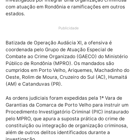
Uma força-tarefa formada por mais de 300 agentes
das forças estaduais e federais de segurança esta n
ruas nesta desta terça-feira (7) para cumprir 89
mandados de busca e apreensão e 35 de prisão cont
investigados por integrar uma organização criminos
com atuação em Rondônia e ramificações em outros
estados.
Publicidade
Batizada de Operação Audácia XI, a ofensiva é
coordenada pelo Grupo de Atuação Especial de
Combate ao Crime Organizado (GAECO) do Ministéri
Público de Rondônia (MPRO). Os mandados são
cumpridos em Porto Velho, Ariquemes, Machadinho 
Oeste, Rolim de Moura, Cruzeiro do Sul (AC), Humait
(AM) e Catanduvas (PR).
As ordens judiciais foram expedidas pela 1ª Vara de