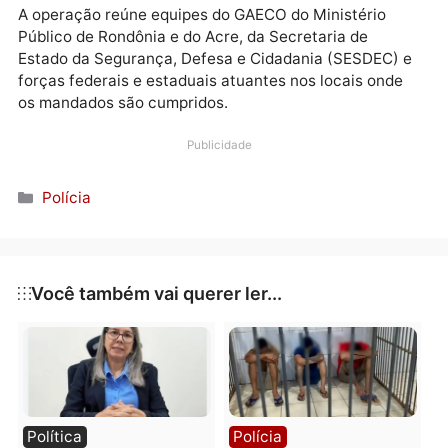
imagens exibindo armas de fogo, inclusive de uso
restrito, grandes quantidades de dinheiro, drogas e
referências à facção criminosa da qual se
apresentavam como integrantes. Ainda de acordo c
o órgão, essas postagens demonstrariam afronta às
forças de segurança e a intenção de ampliar o domín
das áreas onde o grupo atua.
A operação reúne equipes do GAECO do Ministério
Público de Rondônia e do Acre, da Secretaria de
Estado da Segurança, Defesa e Cidadania (SESDEC)
forças federais e estaduais atuantes nos locais onde
os mandados são cumpridos.
Publicidade
Categorias
Polícia