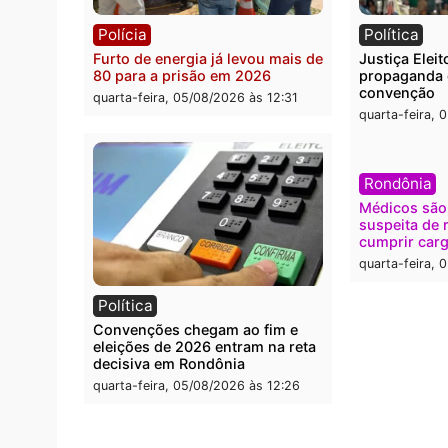
Polícia
Brasi
O dinheiro do crime: PF
Confr
apreende R$ 2 milhões em Porto
termi
Velho e expõe esquema
grand
milionário de lavagem
quarta
quarta-feira, 05/08/2026 às 12:46
Polícia
Polít
Furto de energia já levou mais de
Justiç
80 para a prisão em 2026
propa