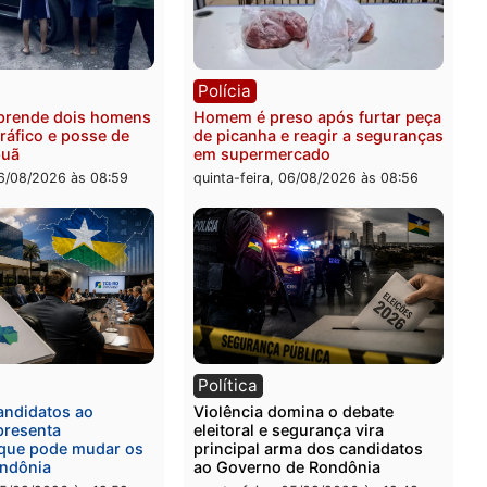
ia
Polícia
 é esfaqueado no tórax
Três suspeitos ligados a 
te briga com vizinho no
criminosa são presos por
o Ulysses Guimarães
receptação e adulteração
veículos em Porto Velho
-feira, 06/08/2026 às 09:24
quinta-feira, 06/08/2026 às 
ia
Polícia
a Civil prende dois homens
Homem é preso após furt
rtura, tráfico e posse de
de picanha e reagir a seg
em Itapuã
em supermercado
-feira, 06/08/2026 às 08:59
quinta-feira, 06/08/2026 às 