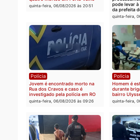
Polícia
Polít
Tragédia na BR-364: colisão
Minist
entre caminhão e carro deixa
determ
quatro mortos em Porto Velho
proce
pode 
quinta-feira, 06/08/2026 às 20:51
da pre
quinta-