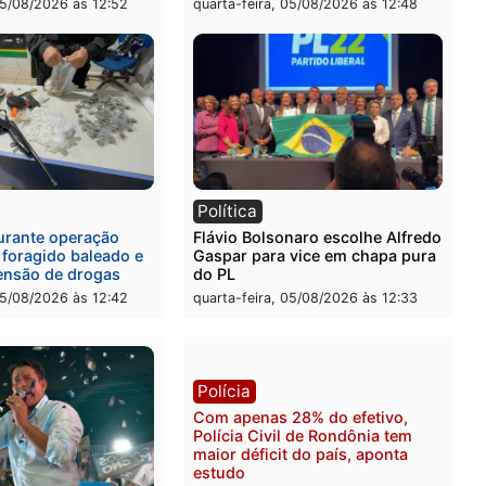
l
Política
eúne candidatos ao
Violência domina o debat
no e apresenta
eleitoral e segurança vira
óstico que pode mudar os
principal arma dos candi
 de Rondônia
ao Governo de Rondônia
-feira, 05/08/2026 às 12:52
quarta-feira, 05/08/2026 às 