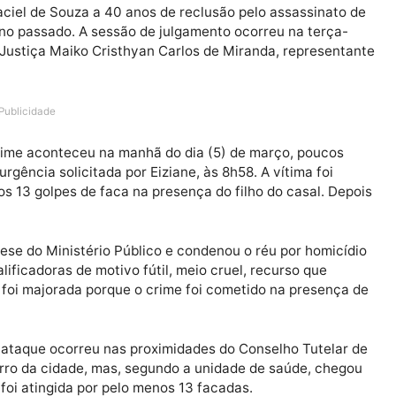
nou Maciel de Souza a 40 anos de reclusão pelo assass
rço do ano passado. A sessão de julgamento ocorreu na t
tor de Justiça Maiko Cristhyan Carlos de Miranda, repr
Publicidade
, o crime aconteceu na manhã do dia (5) de março, po
va de urgência solicitada por Eiziane, às 8h58. A vítima 
 menos 13 golpes de faca na presença do filho do casa
.
e a tese do Ministério Público e condenou o réu por h
 qualificadoras de motivo fútil, meio cruel, recurso q