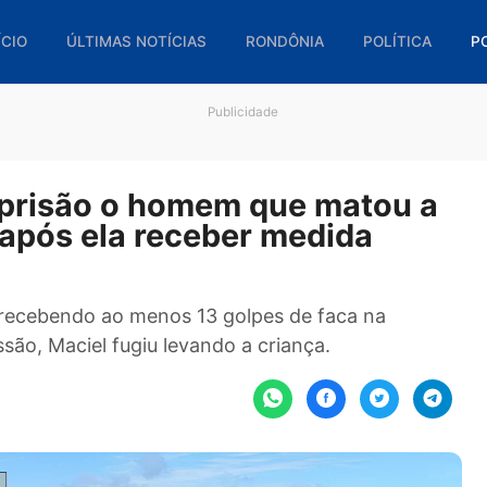
🏠 INÍCIO
ÚLTIMAS NOTÍCIAS
RONDÔNIA
POL
Publicidade
de prisão o homem que mato
os após ela receber medida
 9h30, recebendo ao menos 13 golpes de faca na
 agressão, Maciel fugiu levando a criança.