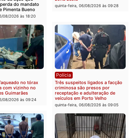
ica
Polícia
ro Dias Tofolli , do TSE,
Policiais militares recupe
ina reabertura e
moto furtada e prendem t
ssamento da ação que
zona Leste
levar à perda do mandato
quinta-feira, 06/08/2026 às 
feita de Pimenta Bueno
feira, 06/08/2026 às 18:20