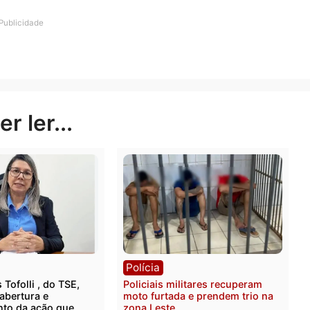
. A pena foi majorada porque o crime foi cometido na pr
ias, o ataque ocorreu nas proximidades do Conselho Tu
o-socorro da cidade, mas, segundo a unidade de saúde,
e ela foi atingida por pelo menos 13 facadas.
Publicidade
rer ler...