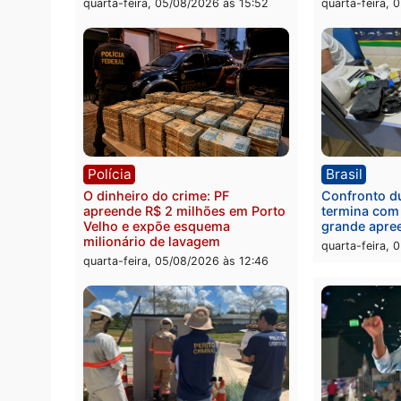
Política
Brasi
Jônatas França é aprovado na
TCE r
convenção e confirmado
Gover
candidato a deputado federal
diagn
pelo Republicanos
rumos
quarta-feira, 05/08/2026 às 15:52
quarta