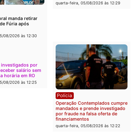
l
Política
onto durante operação
Flávio Bolsonaro escolhe 
na com foragido baleado e
Gaspar para vice em chap
e apreensão de drogas
do PL
-feira, 05/08/2026 às 12:42
quarta-feira, 05/08/2026 às 
Polícia
Com apenas 28% do efeti
Polícia Civil de Rondônia
maior déficit do país, apo
estudo
quarta-feira, 05/08/2026 às 
ica
a Eleitoral manda retirar
ganda de Fúria após