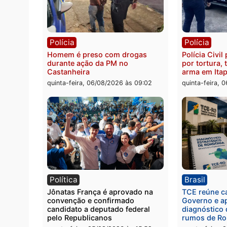
Polícia
Políc
Jovem é encontrado morto na
Homem
Rua dos Cravos e caso é
duran
investigado pela polícia em RO
bairr
quinta-feira, 06/08/2026 às 09:26
quinta
Polícia
Políc
Homem é preso com drogas
Políci
durante ação da PM no
por to
Castanheira
arma 
quinta-feira, 06/08/2026 às 09:02
quinta