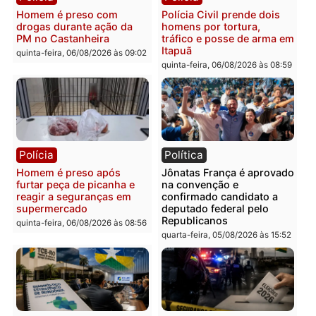
Polícia
Polícia
Homem é esfaqueado no
Três suspeitos ligados a
tórax durante briga com
facção criminosa são
vizinho no bairro Ulysses
presos por receptação e
Guimarães
adulteração de veículos
em Porto Velho
quinta-feira, 06/08/2026 às 09:24
quinta-feira, 06/08/2026 às 09:
Polícia
Polícia
Homem é preso com
Polícia Civil prende dois
drogas durante ação da
homens por tortura,