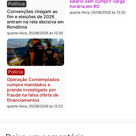
Política
Polícia
Flávio Bolsonaro escolhe
Furto de energia já levou
Alfredo Gaspar para vice
mais de 80 para a prisão
em chapa pura do PL
em 2026
quarta-feira, 05/08/2026 às 12:33
quarta-feira, 05/08/2026 às 12:
Polícia
Com apenas 28% do
efetivo, Polícia Civil de
Rondônia tem maior défic
Política
do país, aponta estudo
Justiça Eleitoral manda
quarta-feira, 05/08/2026 às 12:
retirar propaganda de
Fúria após convenção
quarta-feira, 05/08/2026 às 12:30