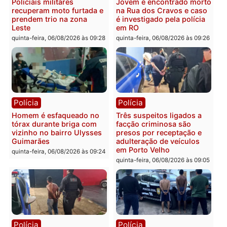
Polícia
Política
Tragédia na BR-364:
Ministro Dias Tofolli , do
colisão entre caminhão e
TSE, determina reabertu
carro deixa quatro mortos
e processamento da açã
em Porto Velho
que pode levar à perda d
mandato da prefeita de
quinta-feira, 06/08/2026 às 20:51
Pimenta Bueno
quinta-feira, 06/08/2026 às 18:
Polícia
Polícia
Policiais militares
Jovem é encontrado mor
recuperam moto furtada e
na Rua dos Cravos e cas
prendem trio na zona
é investigado pela políci
Leste
em RO
quinta-feira, 06/08/2026 às 09:28
quinta-feira, 06/08/2026 às 09: