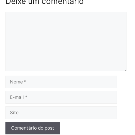
Rondônia
Médicos são investigado
por suspeita de receber
salário sem cumprir car
Política
horária em RO
Convenções chegam ao
quarta-feira, 05/08/2026 às 12:
fim e eleições de 2026
entram na reta decisiva em
Rondônia
quarta-feira, 05/08/2026 às 12:26
Polícia
Operação Contemplados
cumpre mandados e
prende investigado por
fraude na falsa oferta de