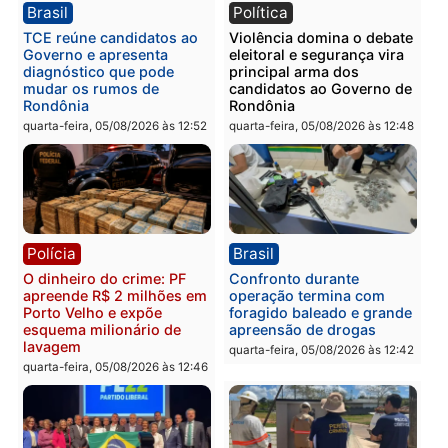
PM no Castanheira
tráfico e posse de arma 
Itapuã
quinta-feira, 06/08/2026 às 09:02
quinta-feira, 06/08/2026 às 08:
Polícia
Política
Homem é preso após
Jônatas França é aprova
furtar peça de picanha e
na convenção e
reagir a seguranças em
confirmado candidato a
supermercado
deputado federal pelo
Republicanos
quinta-feira, 06/08/2026 às 08:56
quarta-feira, 05/08/2026 às 15: