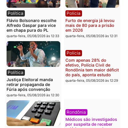
Brasil
Política
TCE reúne candidatos ao
Violência domina o deba
Governo e apresenta
eleitoral e segurança vir
diagnóstico que pode
principal arma dos
mudar os rumos de
candidatos ao Governo 
Rondônia
Rondônia
quarta-feira, 05/08/2026 às 12:52
quarta-feira, 05/08/2026 às 12:
Polícia
Brasil
O dinheiro do crime: PF
Confronto durante
apreende R$ 2 milhões em
operação termina com
Porto Velho e expõe
foragido baleado e gran
esquema milionário de
apreensão de drogas
lavagem
quarta-feira, 05/08/2026 às 12:
quarta-feira, 05/08/2026 às 12:46