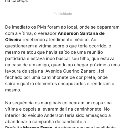
Informações levantadas pela equipe de reportagem
dão conta que uma guarnição da Polícia Militar foi
acionada a comparecer na Unidade de Saúde de Alto
Paraíso, onde segundo informações teria dado entra
uma pessoa apresentando vários hematomas e cort
na cabeça.
Publicidade
De imediato os PMs foram ao local, onde se deparar
com a vítima, o vereador
Anderson Santana de
Oliveira
recebendo atendimento médico. Ao
questionarem a vítima sobre o que teria ocorrido, o
mesmo relatou que havia saído de uma reunião
partidária e estava indo buscar seu filho, que estava
na casa de um amigo, quando ao chegar próximo a 
lavoura de soja na Avenida Guerino Zanardi, foi