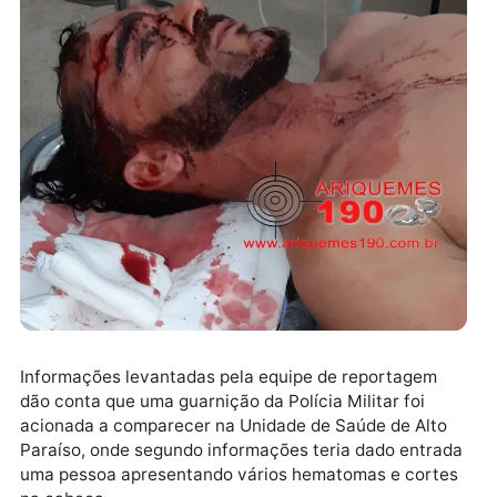
target="_blank" rel="nofollow">