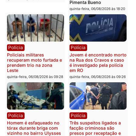
Polícia
Polícia
Homem é encontrado
Polícia Militar apreende
morto em residência no
explosivos e embarcaçã
bairro Colina Park em RO
durante patrulhamento
fluvial no Rio Madeira e
sexta-feira, 07/08/2026 às 09:30
Porto Velho
sexta-feira, 07/08/2026 às 09:2
Polícia
Política
Tragédia na BR-364:
Ministro Dias Tofolli , do
colisão entre caminhão e
TSE, determina reabertu
carro deixa quatro mortos
e processamento da açã
em Porto Velho
que pode levar à perda d
mandato da prefeita de
quinta-feira, 06/08/2026 às 20:51
Pimenta Bueno
quinta-feira, 06/08/2026 às 18: