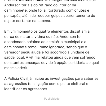
fechado por uma caminhonete de cor preta, onde
saíram quatro elementos encapuzados e renderam o
mesmo.
Na sequência os marginais colocaram um capuz na
vítima e depois a levaram dali na caminhonete. No
interior do veículo Anderson teria sido ameaçado a
abandonar a campanha do candidato a
Prefeito
Marcos Froes
. Ao chegar em uma localidad
Anderson teria sido retirado do interior da
caminhonete, onde foi ali torturado com chutes e
pontapés, além de receber golpes aparentemente de
objeto cortante na cabeça.
Em um momento os quatro elementos discutiam a
cerca de matar a vítima ou não. Anderson foi
abandonado próximo ao cemitério municipal e a
caminhonete tomou rumo ignorado, sendo que o
Vereador pediu ajuda e foi socorrido à unidade de