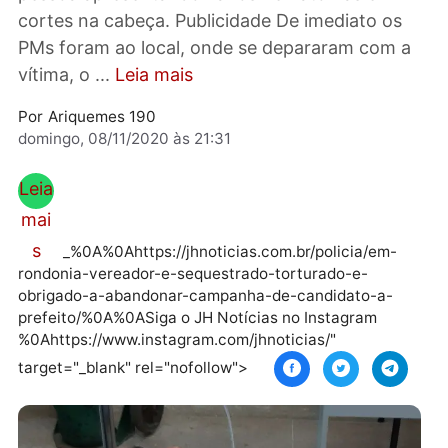
segundo informações teria dado entrada um
pessoa apresentando vários hematomas e
cortes na cabeça. Publicidade De imediato os
PMs foram ao local, onde se depararam com 
vítima, o ...
Leia mais
Por
Ariquemes 190
domingo, 08/11/2020 às 21:31
Leia
mai
s
_%0A%0Ahttps://jhnoticias.com.br/policia/em-
rondonia-vereador-e-sequestrado-torturado-e-
obrigado-a-abandonar-campanha-de-candidato-a-
prefeito/%0A%0ASiga o JH Notícias no Instagram
%0Ahttps://www.instagram.com/jhnoticias/"