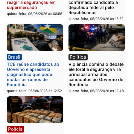
Guimarães
adulteração de veículos
em Porto Velho
quinta-feira, 06/08/2026 às 09:24
quinta-feira, 06/08/2026 às 09:
Polícia
Polícia
Homem é preso com
Polícia Civil prende dois
drogas durante ação da
homens por tortura,
PM no Castanheira
tráfico e posse de arma 
Itapuã
quinta-feira, 06/08/2026 às 09:02
quinta-feira, 06/08/2026 às 08:
Polícia
Política