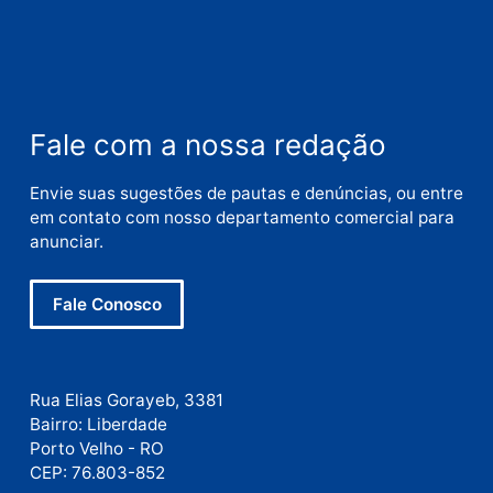
Nome
E-
mail
Site
Este site utiliza o Akismet para reduzir spam.
Saiba
como seus dados em comentários são processados
.