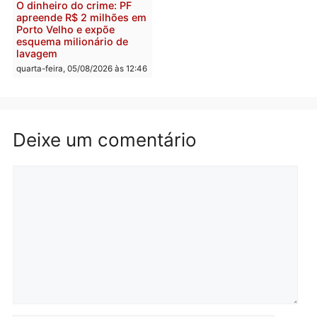
Homem é preso após
Jônatas França é aprova
furtar peça de picanha e
na convenção e
reagir a seguranças em
confirmado candidato a
supermercado
deputado federal pelo
Republicanos
quinta-feira, 06/08/2026 às 08:56
quarta-feira, 05/08/2026 às 15:
Brasil
Política
TCE reúne candidatos ao
Violência domina o deba
Governo e apresenta
eleitoral e segurança vir
diagnóstico que pode
principal arma dos
mudar os rumos de
candidatos ao Governo 
Rondônia
Rondônia
quarta-feira, 05/08/2026 às 12:52
quarta-feira, 05/08/2026 às 12: