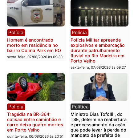
transparência e legalidade
sexta-feira, 07/08/2026 às 09:
na operação alvo da PF
sexta-feira, 07/08/2026 às 12:24
Polícia
Polícia
Casal é preso pela PRF
Polícia Civil deflagra
com mais de 72 quilos de
operação contra facção
mercúrio escondidos em
criminosa que atacava
estepe em Porto Velho
provedores de internet 
Rondônia
sexta-feira, 07/08/2026 às 09:38
sexta-feira, 07/08/2026 às 09:3