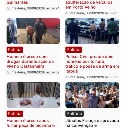
Polícia
Polícia
Policiais militares
Jovem é encontrado mor
recuperam moto furtada e
na Rua dos Cravos e cas
prendem trio na zona
é investigado pela políci
Leste
em RO
quinta-feira, 06/08/2026 às 09:28
quinta-feira, 06/08/2026 às 09:
Polícia
Polícia
Homem é esfaqueado no
Três suspeitos ligados a
tórax durante briga com
facção criminosa são
vizinho no bairro Ulysses
presos por receptação e