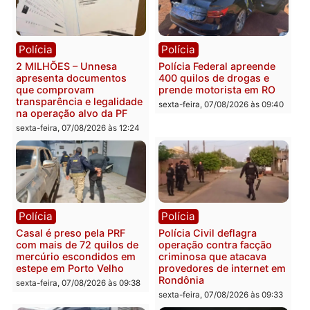
Política
Política
Marcos Rogério apresenta
Eleições 2026: Pastor
Plano de Governo com
Evanildo pode ser o
228 projetos, metas
primeiro pastor de
públicas e
Rondônia na Câmara
acompanhamento de
Federal
resultados
sexta-feira, 07/08/2026 às 18:3
sexta-feira, 07/08/2026 às 18:49
Polícia
Polícia
2 MILHÕES – Unnesa
Polícia Federal apreende
apresenta documentos
400 quilos de drogas e
que comprovam
prende motorista em RO