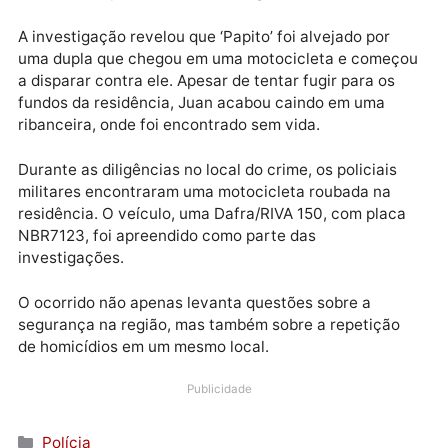
Este episódio trágico ecoa um acontecimento anterio
quando outro ex-presidiário, Dione Ferreira de Farias
de 29 anos, enteado de Juan, foi assassinado no
mesmo local em janeiro deste ano. Dione, que era
monitorado por tornozeleira eletrônica, também foi
vítima de disparos de arma de fogo.
A investigação revelou que ‘Papito’ foi alvejado por
uma dupla que chegou em uma motocicleta e começ
a disparar contra ele. Apesar de tentar fugir para os
fundos da residência, Juan acabou caindo em uma
ribanceira, onde foi encontrado sem vida.
Durante as diligências no local do crime, os policiais
militares encontraram uma motocicleta roubada na
residência. O veículo, uma Dafra/RIVA 150, com plac
NBR7123, foi apreendido como parte das
investigações.