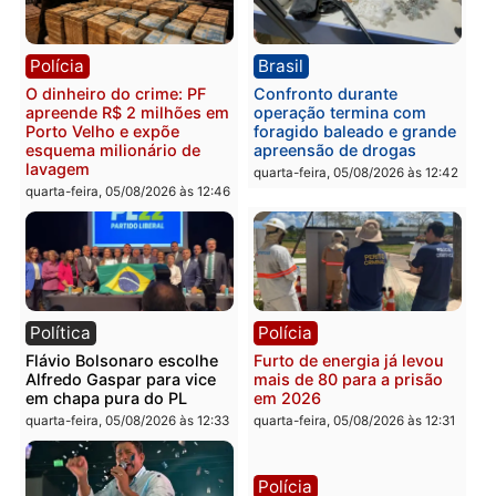
quarta-feira, 05/08/2026 às 15:
Brasil
Política
TCE reúne candidatos ao
Violência domina o deba
Governo e apresenta
eleitoral e segurança vir
diagnóstico que pode
principal arma dos
mudar os rumos de
candidatos ao Governo 
Rondônia
Rondônia
quarta-feira, 05/08/2026 às 12:52
quarta-feira, 05/08/2026 às 12:
Polícia
Brasil
O dinheiro do crime: PF
Confronto durante