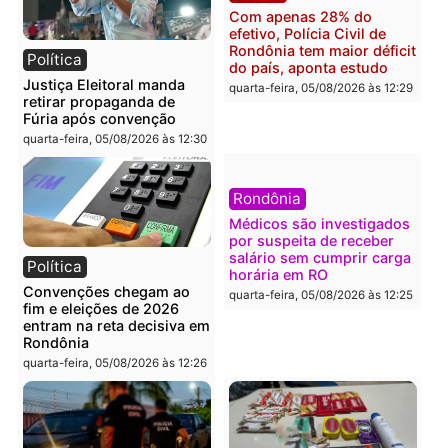
apreende R$ 2 milhões em
operação termina com
Porto Velho e expõe
foragido baleado e gran
esquema milionário de
apreensão de drogas
lavagem
quarta-feira, 05/08/2026 às 12:
quarta-feira, 05/08/2026 às 12:46
Política
Polícia
Flávio Bolsonaro escolhe
Furto de energia já levou
Alfredo Gaspar para vice
mais de 80 para a prisão
em chapa pura do PL
em 2026
quarta-feira, 05/08/2026 às 12:33
quarta-feira, 05/08/2026 às 12:
Polícia
Com apenas 28% do
efetivo, Polícia Civil de