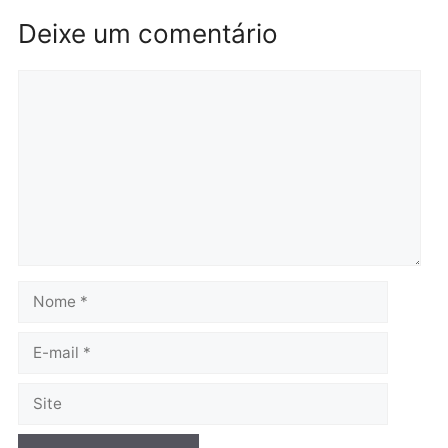
Polícia
Polícia
Operação Contemplados
Adolescentes são
cumpre mandados e
apreendidos após furto 
prende investigado por
farmácia na zona sul de
fraude na falsa oferta de
Porto Velho
financiamentos
quarta-feira, 05/08/2026 às 09:
quarta-feira, 05/08/2026 às 12:22
Polícia
Ciclista de 66 anos é
assaltado durante
pedalada na Estrada da
Penal
quarta-feira, 05/08/2026 às 09:09