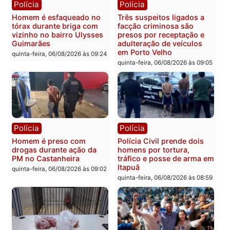
Polícia
Polícia
Policiais militares
Jovem é encontrado mor
recuperam moto furtada e
na Rua dos Cravos e cas
prendem trio na zona
é investigado pela políci
Leste
em RO
quinta-feira, 06/08/2026 às 09:28
quinta-feira, 06/08/2026 às 09:
Polícia
Polícia
Homem é esfaqueado no
Três suspeitos ligados a
tórax durante briga com
facção criminosa são
vizinho no bairro Ulysses
presos por receptação e
Guimarães
adulteração de veículos
em Porto Velho
quinta-feira, 06/08/2026 às 09:24
quinta-feira, 06/08/2026 às 09: