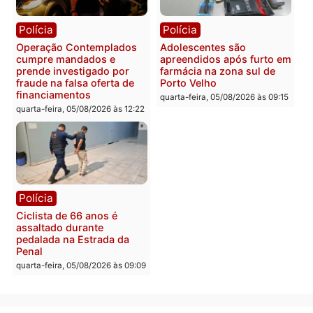
Rondônia tem maior défic
Política
do país, aponta estudo
Justiça Eleitoral manda
quarta-feira, 05/08/2026 às 12:
retirar propaganda de
Fúria após convenção
quarta-feira, 05/08/2026 às 12:30
Rondônia
Médicos são investigado
por suspeita de receber
salário sem cumprir car
Política
horária em RO
Convenções chegam ao
quarta-feira, 05/08/2026 às 12:
fim e eleições de 2026
entram na reta decisiva em
Rondônia
quarta-feira, 05/08/2026 às 12:26