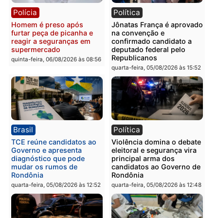
Polícia
Polícia
Homem é preso com
Polícia Civil prende dois
drogas durante ação da
homens por tortura,
PM no Castanheira
tráfico e posse de arma 
Itapuã
quinta-feira, 06/08/2026 às 09:02
quinta-feira, 06/08/2026 às 08:
Polícia
Política
Homem é preso após
Jônatas França é aprova
furtar peça de picanha e
na convenção e
reagir a seguranças em
confirmado candidato a
supermercado
deputado federal pelo
Republicanos
quinta-feira, 06/08/2026 às 08:56