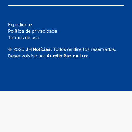
Fale com a nossa redação
Envie suas sugestões de pautas e denúncias, ou en
em contato com nosso departamento comercial pa
anunciar.
Fale Conosco
Rua Elias Gorayeb, 3381
Bairro: Liberdade
Porto Velho - RO
CEP: 76.803-852