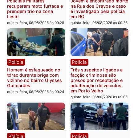
Polícia
Política
Tragédia na BR-364:
Ministro Dias Tofolli , do
colisão entre caminhão e
TSE, determina reabertu
carro deixa quatro mortos
e processamento da açã
em Porto Velho
que pode levar à perda d
mandato da prefeita de
quinta-feira, 06/08/2026 às 20:51
Pimenta Bueno
quinta-feira, 06/08/2026 às 18:
Polícia
Polícia
Policiais militares
Jovem é encontrado mor
recuperam moto furtada e
na Rua dos Cravos e cas
prendem trio na zona
é investigado pela políci
Leste
em RO
quinta-feira, 06/08/2026 às 09:28
quinta-feira, 06/08/2026 às 09: