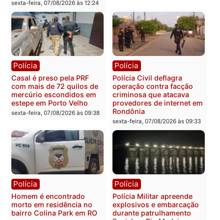
Polícia
Polícia
2 MILHÕES – Unnesa
Polícia Federal apreende
apresenta documentos
400 quilos de drogas e
que comprovam
prende motorista em RO
transparência e legalidade
sexta-feira, 07/08/2026 às 09:
na operação alvo da PF
sexta-feira, 07/08/2026 às 12:24
Polícia
Polícia
Casal é preso pela PRF
Polícia Civil deflagra
com mais de 72 quilos de
operação contra facção