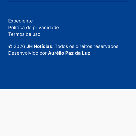
Fale com a nossa redação
Envie suas sugestões de pautas e denúncias, ou en
em contato com nosso departamento comercial pa
anunciar.
Fale Conosco
Rua Elias Gorayeb, 3381
Bairro: Liberdade
Porto Velho - RO
CEP: 76.803-852