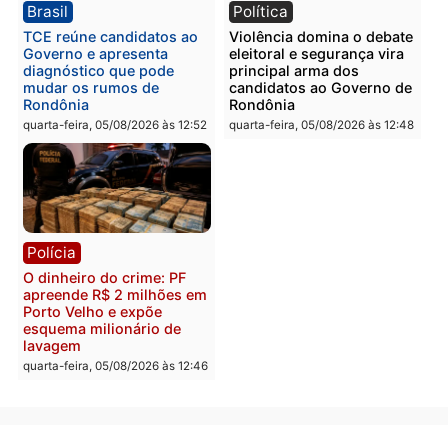
PM no Castanheira
tráfico e posse de arma 
Itapuã
quinta-feira, 06/08/2026 às 09:02
quinta-feira, 06/08/2026 às 08:
Polícia
Política
Homem é preso após
Jônatas França é aprova
furtar peça de picanha e
na convenção e
reagir a seguranças em
confirmado candidato a
supermercado
deputado federal pelo
Republicanos
quinta-feira, 06/08/2026 às 08:56
quarta-feira, 05/08/2026 às 15: