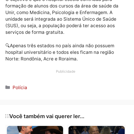
universitário, esse número será ampliado para 70.
Depois disso, a estrutura passará por nova expansão
até atingir a capacidade total de 214 leitos, sendo 4
destinados à UTI e 11 salas cirúrgicas.
O objetivo é que o hospital escola contribua para
formação de alunos dos cursos da área de saúde da
Unir, como Medicina, Psicologia e Enfermagem. A
unidade será integrada ao Sistema Único de Saúde
(SUS), ou seja, a população poderá ter acesso aos
serviços de forma gratuita.
🔍Apenas três estados no país ainda não possuem
hospital universitário e todos eles ficam na região
Norte: Rondônia, Acre e Roraima.
Publicidade