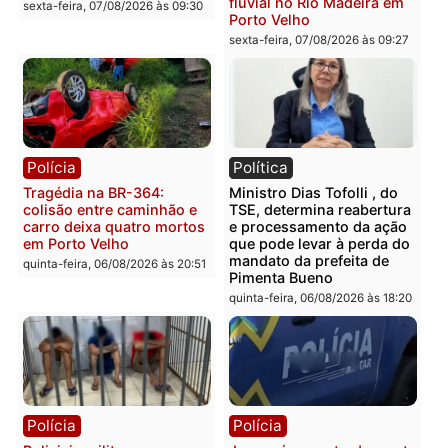
mercúrio escondidos em
criminosa que atacava
estepe em Porto Velho
provedores de internet 
Rondônia
sexta-feira, 07/08/2026 às 09:38
sexta-feira, 07/08/2026 às 09:3
Polícia
Polícia
Homem é encontrado
Polícia Militar apreende
morto em residência no
explosivos e embarcaçã
bairro Colina Park em RO
durante patrulhamento
fluvial no Rio Madeira e
sexta-feira, 07/08/2026 às 09:30
Porto Velho
sexta-feira, 07/08/2026 às 09:2