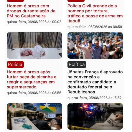
Polícia
Polícia
Homem é esfaqueado no
Três suspeitos ligados a
tórax durante briga com
facção criminosa são
vizinho no bairro Ulysses
presos por receptação e
Guimarães
adulteração de veículos
em Porto Velho
quinta-feira, 06/08/2026 às 09:24
quinta-feira, 06/08/2026 às 09:
Polícia
Polícia
Homem é preso com
Polícia Civil prende dois
drogas durante ação da
homens por tortura,