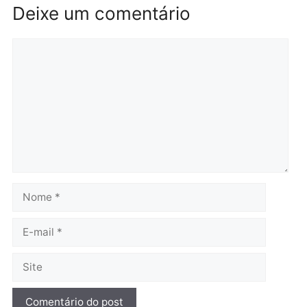
Brasil
Política
TCE reúne candidatos ao
Violência domina o deba
Governo e apresenta
eleitoral e segurança vir
diagnóstico que pode
principal arma dos
mudar os rumos de
candidatos ao Governo 
Rondônia
Rondônia
quarta-feira, 05/08/2026 às 12:52
quarta-feira, 05/08/2026 às 12:
Polícia
O dinheiro do crime: PF
apreende R$ 2 milhões em
Porto Velho e expõe
esquema milionário de
lavagem
quarta-feira, 05/08/2026 às 12:46