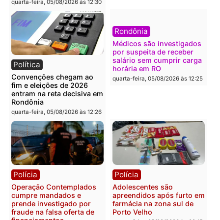
Política
Polícia
Flávio Bolsonaro escolhe
Furto de energia já levou
Alfredo Gaspar para vice
mais de 80 para a prisão
em chapa pura do PL
em 2026
quarta-feira, 05/08/2026 às 12:33
quarta-feira, 05/08/2026 às 12:
Polícia
Com apenas 28% do
efetivo, Polícia Civil de
Rondônia tem maior défic
Política
do país, aponta estudo
Justiça Eleitoral manda
quarta-feira, 05/08/2026 às 12:
retirar propaganda de
Fúria após convenção
quarta-feira, 05/08/2026 às 12:30
Rondônia
Médicos são investigado