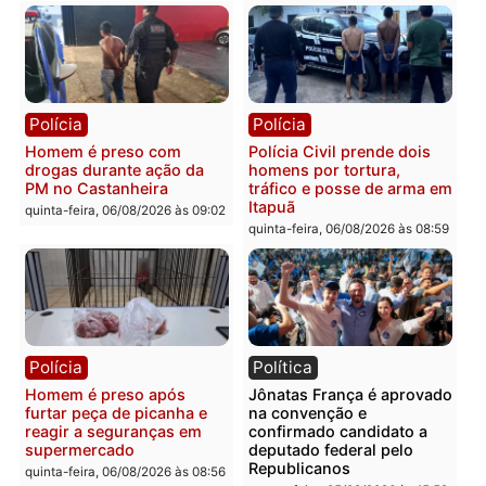
Polícia
Polícia
Homem é esfaqueado no
Três suspeitos ligados a
tórax durante briga com
facção criminosa são
vizinho no bairro Ulysses
presos por receptação e
Guimarães
adulteração de veículos
em Porto Velho
quinta-feira, 06/08/2026 às 09:24
quinta-feira, 06/08/2026 às 09:
Polícia
Polícia
Homem é preso com
Polícia Civil prende dois
drogas durante ação da
homens por tortura,
PM no Castanheira
tráfico e posse de arma 
Itapuã
quinta-feira, 06/08/2026 às 09:02
quinta-feira, 06/08/2026 às 08: