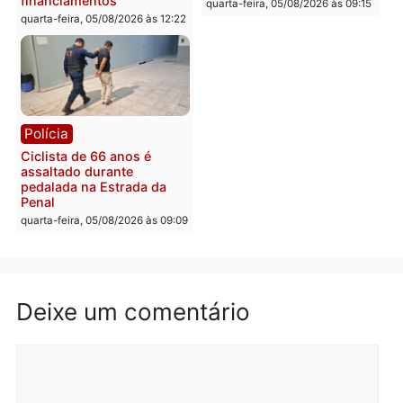
por suspeita de receber
salário sem cumprir car
Política
horária em RO
Convenções chegam ao
quarta-feira, 05/08/2026 às 12:
fim e eleições de 2026
entram na reta decisiva em
Rondônia
quarta-feira, 05/08/2026 às 12:26
Polícia
Polícia
Operação Contemplados
Adolescentes são
cumpre mandados e
apreendidos após furto 
prende investigado por
farmácia na zona sul de
fraude na falsa oferta de
Porto Velho
financiamentos
quarta-feira, 05/08/2026 às 09:
quarta-feira, 05/08/2026 às 12:22