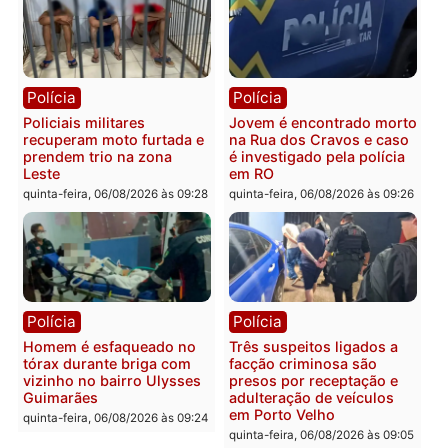
Você também vai querer ler...
Polícia
Polícia
Policiais militares
Jovem é encontrado mor
recuperam moto furtada e
na Rua dos Cravos e cas
prendem trio na zona
é investigado pela políci
Leste
em RO
quinta-feira, 06/08/2026 às 09:28
quinta-feira, 06/08/2026 às 09: