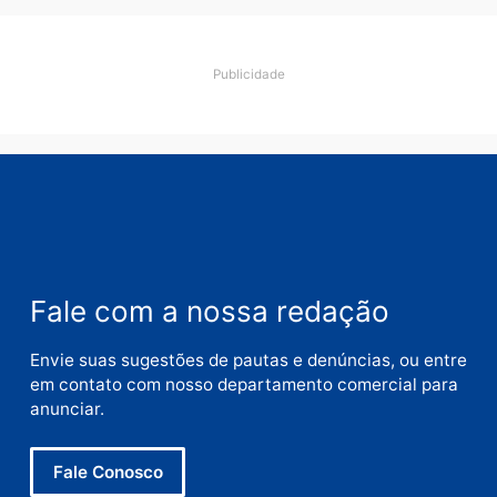
Nome
E-
mail
Site
Este site utiliza o Akismet para reduzir spam.
Saiba
como seus dados em comentários são processados
.