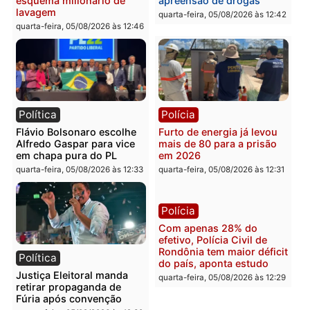
diagnóstico que pode
principal arma dos
mudar os rumos de
candidatos ao Governo 
Rondônia
Rondônia
quarta-feira, 05/08/2026 às 12:52
quarta-feira, 05/08/2026 às 12:
Polícia
Brasil
O dinheiro do crime: PF
Confronto durante
apreende R$ 2 milhões em
operação termina com
Porto Velho e expõe
foragido baleado e gran
esquema milionário de
apreensão de drogas
lavagem
quarta-feira, 05/08/2026 às 12:
quarta-feira, 05/08/2026 às 12:46