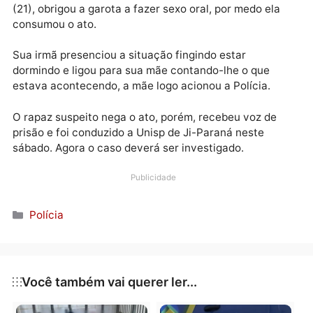
Publicidade
A mulher deixava três filhas na casa de uma cuidado
(babá), e o filho da referida, na data desta sexta-feir
(21), obrigou a garota a fazer sexo oral, por medo ela
consumou o ato.
Sua irmã presenciou a situação fingindo estar
dormindo e ligou para sua mãe contando-lhe o que
estava acontecendo, a mãe logo acionou a Polícia.
O rapaz suspeito nega o ato, porém, recebeu voz de
prisão e foi conduzido a Unisp de Ji-Paraná neste
sábado. Agora o caso deverá ser investigado.
Publicidade
Categorias
Polícia