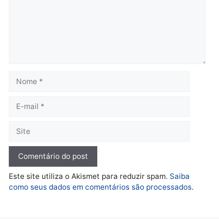
Polícia
Ciclista de 66 anos é
assaltado durante
pedalada na Estrada da
Penal
quarta-feira, 05/08/2026 às 09:09
Deixe um comentário
Comentário