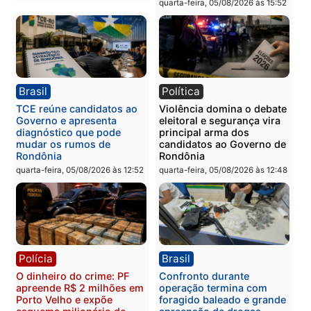
Polícia
Política
Homem é preso após
Jônatas França é aprova
furtar peça de picanha e
na convenção e
reagir a seguranças em
confirmado candidato a
supermercado
deputado federal pelo
Republicanos
quinta-feira, 06/08/2026 às 08:56
quarta-feira, 05/08/2026 às 15:
Brasil
Política
TCE reúne candidatos ao
Violência domina o deba
Governo e apresenta
eleitoral e segurança vir