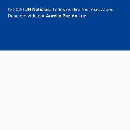
anunciar.
Fale Conosco
Rua Elias Gorayeb, 3381
Bairro: Liberdade
Porto Velho - RO
CEP: 76.803-852
+55 (69) 99992-9180