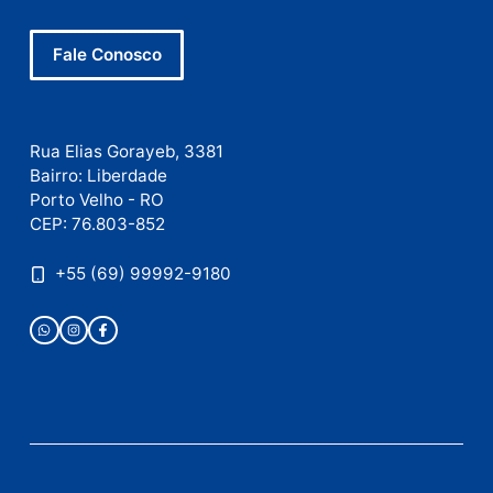
E-
mail
Site
Este site utiliza o Akismet para reduzir spam.
Saiba
como seus dados em comentários são processados
.
Publicidade