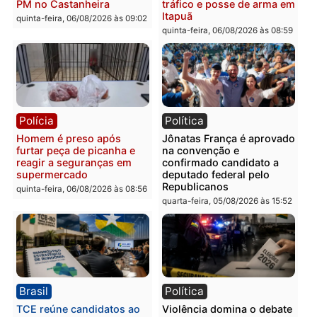
Leste
em RO
quinta-feira, 06/08/2026 às 09:28
quinta-feira, 06/08/2026 às 09:
Polícia
Polícia
Homem é esfaqueado no
Três suspeitos ligados a
tórax durante briga com
facção criminosa são
vizinho no bairro Ulysses
presos por receptação e
Guimarães
adulteração de veículos
em Porto Velho
quinta-feira, 06/08/2026 às 09:24
quinta-feira, 06/08/2026 às 09:
Polícia
Polícia