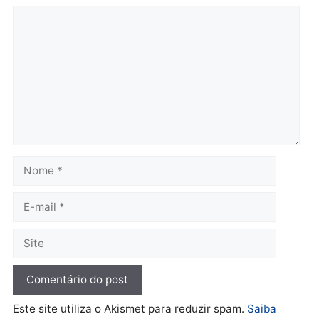
Brasil
Política
TCE reúne candidatos ao
Violência domina o deba
Governo e apresenta
eleitoral e segurança vir
diagnóstico que pode
principal arma dos
mudar os rumos de
candidatos ao Governo 
Rondônia
Rondônia
quarta-feira, 05/08/2026 às 12:52
quarta-feira, 05/08/2026 às 12:
Polícia
O dinheiro do crime: PF
apreende R$ 2 milhões em
Porto Velho e expõe
esquema milionário de
lavagem