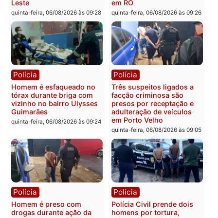
Polícia
Política
Tragédia na BR-364:
Ministro Dias Tofolli , do
colisão entre caminhão e
TSE, determina reabertu
carro deixa quatro mortos
e processamento da açã
em Porto Velho
que pode levar à perda d
mandato da prefeita de
quinta-feira, 06/08/2026 às 20:51
Pimenta Bueno
quinta-feira, 06/08/2026 às 18:
Polícia
Polícia
Policiais militares
Jovem é encontrado mor
recuperam moto furtada e
na Rua dos Cravos e cas
prendem trio na zona
é investigado pela políci