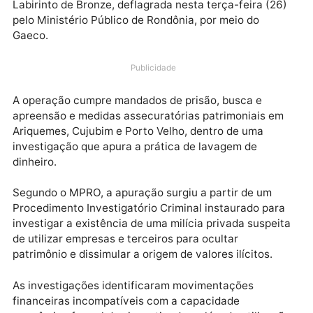
Bloqueios patrimoniais superiores a R$ 48 milhões,
apreensão de maquinários, restrições sobre imóveis 
constrição de 1.611 cabeças de gado fazem parte da
medidas autorizadas pela Justiça durante a Operaç
Labirinto de Bronze, deflagrada nesta terça-feira (2
pelo Ministério Público de Rondônia, por meio do
Gaeco.
Publicidade
A operação cumpre mandados de prisão, busca e
apreensão e medidas assecuratórias patrimoniais e
Ariquemes, Cujubim e Porto Velho, dentro de uma
investigação que apura a prática de lavagem de
dinheiro.
Segundo o MPRO, a apuração surgiu a partir de um
Procedimento Investigatório Criminal instaurado par