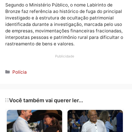
A fase ostensiva da operação conta com apoio da
Polícia Militar de Rondônia, Polícia Civil de Rondônia,
Secretaria de Estado de Justiça, Polícia Penal de
Rondônia, Polícia Técnico-Científica de Rondônia,
Corpo de Bombeiros Militar de Rondônia, Força-Tare
Integrada de Combate ao Crime Organizado,
Departamento Estadual de Estradas de Rodagem e
Transportes e Polícia Rodoviária Federal.
Segundo o Ministério Público, o nome Labirinto de
Bronze faz referência ao histórico de fuga do princip
investigado e à estrutura de ocultação patrimonial
identificada durante a investigação, marcada pelo u
de empresas, movimentações financeiras fracionada
interpostas pessoas e patrimônio rural para dificulta
rastreamento de bens e valores.