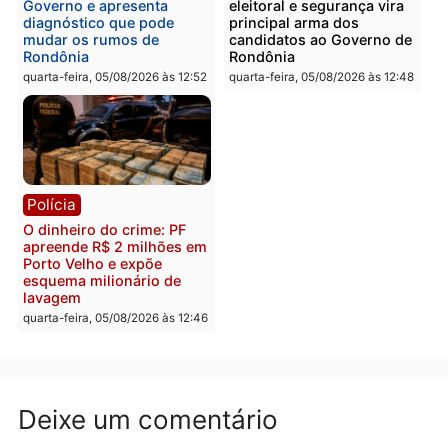
Homem é preso com
Polícia Civil prende dois
drogas durante ação da
homens por tortura,
PM no Castanheira
tráfico e posse de arma 
Itapuã
quinta-feira, 06/08/2026 às 09:02
quinta-feira, 06/08/2026 às 08:
Polícia
Política
Homem é preso após
Jônatas França é aprova
furtar peça de picanha e
na convenção e
reagir a seguranças em
confirmado candidato a
supermercado
deputado federal pelo
Republicanos
quinta-feira, 06/08/2026 às 08:56
quarta-feira, 05/08/2026 às 15: