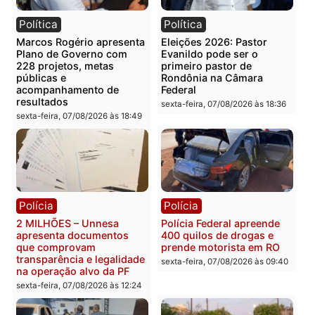
Publicidade
Categorias
Polícia
Você também vai querer ler...
Política
Política
Marcos Rogério apresenta
Eleições 2026: Pastor
Plano de Governo com
Evanildo pode ser o
228 projetos, metas
primeiro pastor de
públicas e
Rondônia na Câmara
acompanhamento de
Federal