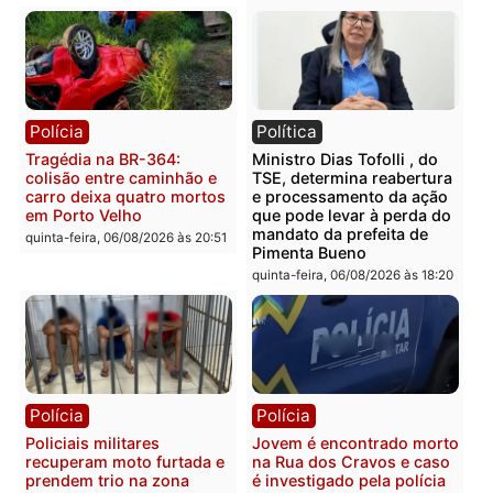
Casal é preso pela PRF
Polícia Civil deflagra
com mais de 72 quilos de
operação contra facção
mercúrio escondidos em
criminosa que atacava
estepe em Porto Velho
provedores de internet 
Rondônia
sexta-feira, 07/08/2026 às 09:38
sexta-feira, 07/08/2026 às 09:3
Polícia
Polícia
Homem é encontrado
Polícia Militar apreende
morto em residência no
explosivos e embarcaçã
bairro Colina Park em RO
durante patrulhamento
fluvial no Rio Madeira e
sexta-feira, 07/08/2026 às 09:30
Porto Velho
sexta-feira, 07/08/2026 às 09:2