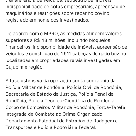
Ao todo, foram cumpridos 7 mandados de busca e
apreensão em residências, propriedades rurais e
empresas ligadas aos investigados nos municípios
envolvidos na operação.
As medidas patrimoniais autorizadas pela Justiça
incluem bloqueio de valores, restrições de circulaçã
transferência de veículos, sequestro de imóveis,
indisponibilidade de cotas empresariais, apreensão 
maquinários e restrições sobre rebanho bovino
registrado em nome dos investigados.
De acordo com o MPRO, as medidas atingem valores
superiores a R$ 48 milhões, incluindo bloqueios
financeiros, indisponibilidade de imóveis, apreensão
veículos e constrição de 1.611 cabeças de gado bovi
localizadas em propriedades rurais investigadas em
Cujubim e região.