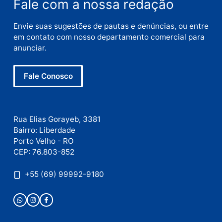
Nome
E-
mail
Site
Este site utiliza o Akismet para reduzir spam.
Saiba
como seus dados em comentários são processados
.
Publicidade