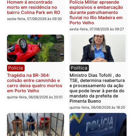
Polícia
Polícia
Casal é preso pela PRF
Polícia Civil deflagra
com mais de 72 quilos de
operação contra facção
mercúrio escondidos em
criminosa que atacava
estepe em Porto Velho
provedores de internet 
Rondônia
sexta-feira, 07/08/2026 às 09:38
sexta-feira, 07/08/2026 às 09:3
Polícia
Polícia
Homem é encontrado
Polícia Militar apreende
morto em residência no
explosivos e embarcaçã
bairro Colina Park em RO
durante patrulhamento
fluvial no Rio Madeira e
sexta-feira, 07/08/2026 às 09:30
Porto Velho