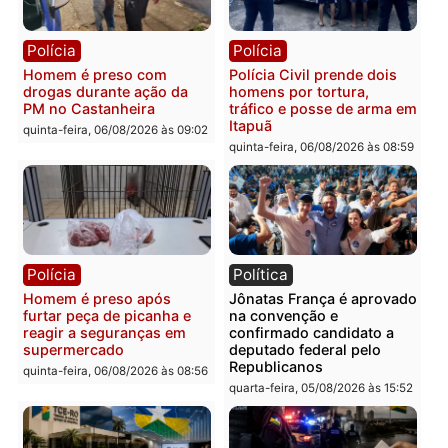
Policiais militares
Jovem é encontrado mor
recuperam moto furtada e
na Rua dos Cravos e cas
prendem trio na zona
é investigado pela políci
Leste
em RO
quinta-feira, 06/08/2026 às 09:28
quinta-feira, 06/08/2026 às 09:
Polícia
Polícia
Homem é esfaqueado no
Três suspeitos ligados a
tórax durante briga com
facção criminosa são
vizinho no bairro Ulysses
presos por receptação e
Guimarães
adulteração de veículos
em Porto Velho
quinta-feira, 06/08/2026 às 09:24
quinta-feira, 06/08/2026 às 09: