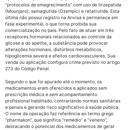
recolhidos medicamentos controlados, substâncias
manipuladas, materiais de divulgação, prontuários,
aparelhos eletrônicos e diversos documentos.
As investigações tiveram início após denúncia
apresentada pelo Cremaro, que relatou a oferta de
“protocolos de emagrecimento” com uso de tirzepati
(Mounjaro), semaglutida (Ozempic) e retatrutide. Es
última não possui registro na Anvisa e permanece e
fase experimental, o que torna proibida sua
comercialização no país. Pelo fato de atuar em três
receptores hormonais relacionados ao controle da
glicose e do apetite, a substância pode provocar
alterações hormonais, distúrbios metabólicos,
hipoglicemia severa e efeitos cardiovasculares. Sua
venda ou aplicação configura crime previsto no arti
273 do Código Penal.