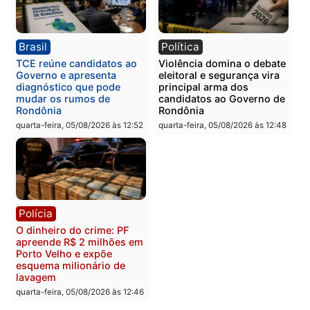
Polícia
Polícia
Homem é preso com
Polícia Civil prende dois
drogas durante ação da
homens por tortura,
PM no Castanheira
tráfico e posse de arma 
Itapuã
quinta-feira, 06/08/2026 às 09:02
quinta-feira, 06/08/2026 às 08:
Polícia
Política
Homem é preso após
Jônatas França é aprova
furtar peça de picanha e
na convenção e
reagir a seguranças em
confirmado candidato a
supermercado
deputado federal pelo
Republicanos
quinta-feira, 06/08/2026 às 08:56
quarta-feira, 05/08/2026 às 15: