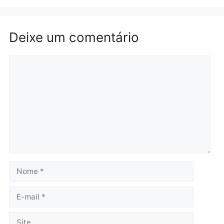
Brasil
Política
TCE reúne candidatos ao
Violência domina o deba
Governo e apresenta
eleitoral e segurança vir
diagnóstico que pode
principal arma dos
mudar os rumos de
candidatos ao Governo 
Rondônia
Rondônia
quarta-feira, 05/08/2026 às 12:52
quarta-feira, 05/08/2026 às 12:
Polícia
O dinheiro do crime: PF
apreende R$ 2 milhões em