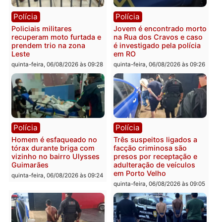
sexta-feira, 07/08/2026 às 09:2
Polícia
Política
Tragédia na BR-364:
Ministro Dias Tofolli , do
colisão entre caminhão e
TSE, determina reabertu
carro deixa quatro mortos
e processamento da açã
em Porto Velho
que pode levar à perda d
mandato da prefeita de
quinta-feira, 06/08/2026 às 20:51
Pimenta Bueno
quinta-feira, 06/08/2026 às 18:
Polícia
Polícia