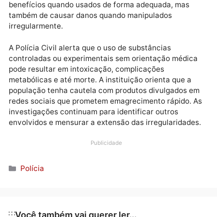
Segundo o que foi apurado até o momento, os
medicamentos eram oferecidos e aplicados sem
prescrição médica e sem acompanhamento
profissional habilitado, contrariando normas sanitári
e penais e gerando risco significativo à saúde públic
O nome da operação faz referência ao termo grego
“pharmakon”, que significa “remédio” e “veneno”,
destacando o potencial dos medicamentos de gerar
benefícios quando usados de forma adequada, mas
também de causar danos quando manipulados
irregularmente.
A Polícia Civil alerta que o uso de substâncias
controladas ou experimentais sem orientação médic
pode resultar em intoxicação, complicações
metabólicas e até morte. A instituição orienta que a
população tenha cautela com produtos divulgados 
redes sociais que prometem emagrecimento rápido. 