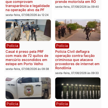
Plano de Governo com
Evanildo pode ser o
228 projetos, metas
primeiro pastor de
públicas e
Rondônia na Câmara
acompanhamento de
Federal
resultados
sexta-feira, 07/08/2026 às 18:3
sexta-feira, 07/08/2026 às 18:49
Polícia
Polícia
2 MILHÕES – Unnesa
Polícia Federal apreende
apresenta documentos
400 quilos de drogas e
que comprovam
prende motorista em RO
transparência e legalidade
sexta-feira, 07/08/2026 às 09:
na operação alvo da PF
sexta-feira, 07/08/2026 às 12:24