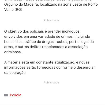
ao Crime Organizado em Rondônia (FICCO/RO)
deflagrou uma operação para cumprir mandados de
busca e apreensão contra membros de uma facção
criminosa. A ação está concentrada no condomínio
Orgulho do Madeira, localizado na zona Leste de Por
Velho (RO).
Publicidade
O objetivo dos policiais é prender indivíduos
envolvidos em uma variedade de crimes, incluindo
homicídios, tráfico de drogas, roubos, porte ilegal de
arma, e outros delitos relacionados a associação
criminosa.
A matéria está em constante atualização, e novas
informações serão fornecidas conforme o desenrola
da operação.