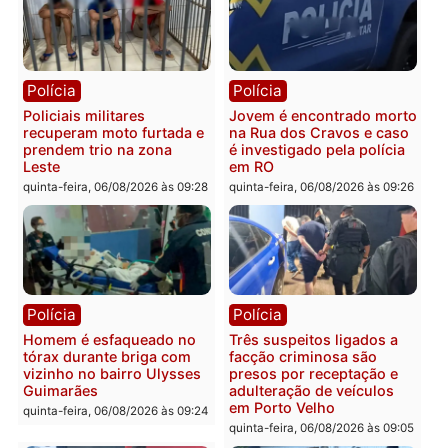
Polícia
Política
Tragédia na BR-364:
Ministro Dias Tofolli , do
colisão entre caminhão e
TSE, determina reabertu
carro deixa quatro mortos
e processamento da açã
em Porto Velho
que pode levar à perda d
mandato da prefeita de
quinta-feira, 06/08/2026 às 20:51
Pimenta Bueno
quinta-feira, 06/08/2026 às 18:
Polícia
Polícia
Policiais militares
Jovem é encontrado mor
recuperam moto furtada e
na Rua dos Cravos e cas