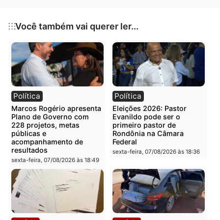
Publicidade
Categorias
Polícia
Você também vai querer ler...
Política
Política
Marcos Rogério apresenta
Eleições 2026: Pastor
Plano de Governo com
Evanildo pode ser o
228 projetos, metas
primeiro pastor de