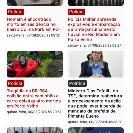
Polícia
Polícia
Casal é preso pela PRF
Polícia Civil deflagra
com mais de 72 quilos de
operação contra facção
mercúrio escondidos em
criminosa que atacava
estepe em Porto Velho
provedores de internet 
Rondônia
sexta-feira, 07/08/2026 às 09:38
sexta-feira, 07/08/2026 às 09:3
Polícia
Polícia
Homem é encontrado
Polícia Militar apreende
morto em residência no
explosivos e embarcaçã
bairro Colina Park em RO
durante patrulhamento
fluvial no Rio Madeira e
sexta-feira, 07/08/2026 às 09:30
Porto Velho
sexta-feira, 07/08/2026 às 09:2