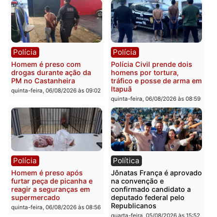
prendem trio na zona
é investigado pela políci
Leste
em RO
quinta-feira, 06/08/2026 às 09:28
quinta-feira, 06/08/2026 às 09:
Polícia
Polícia
Homem é esfaqueado no
Três suspeitos ligados a
tórax durante briga com
facção criminosa são
vizinho no bairro Ulysses
presos por receptação e
Guimarães
adulteração de veículos
em Porto Velho
quinta-feira, 06/08/2026 às 09:24
quinta-feira, 06/08/2026 às 09: