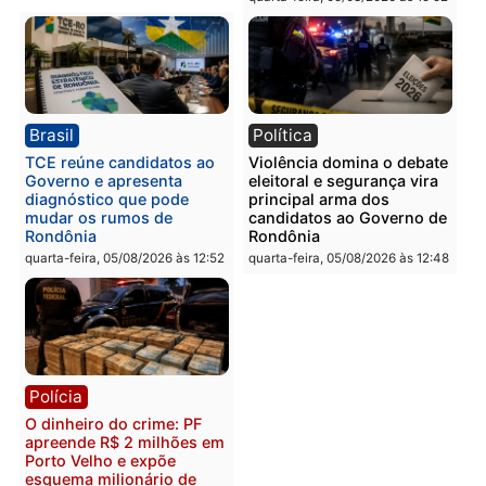
Polícia
Polícia
Homem é preso com
Polícia Civil prende dois
drogas durante ação da
homens por tortura,
PM no Castanheira
tráfico e posse de arma 
Itapuã
quinta-feira, 06/08/2026 às 09:02
quinta-feira, 06/08/2026 às 08:
Polícia
Política
Homem é preso após
Jônatas França é aprova
furtar peça de picanha e
na convenção e
reagir a seguranças em
confirmado candidato a
supermercado
deputado federal pelo
Republicanos
quinta-feira, 06/08/2026 às 08:56
quarta-feira, 05/08/2026 às 15: