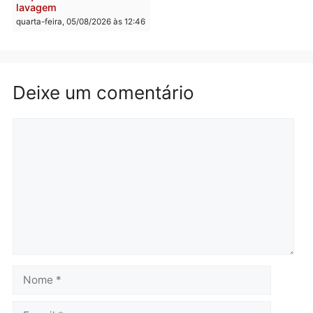
Brasil
Política
TCE reúne candidatos ao
Violência domina o deba
Governo e apresenta
eleitoral e segurança vir
diagnóstico que pode
principal arma dos
mudar os rumos de
candidatos ao Governo 
Rondônia
Rondônia
quarta-feira, 05/08/2026 às 12:52
quarta-feira, 05/08/2026 às 12:
Polícia
O dinheiro do crime: PF
apreende R$ 2 milhões em
Porto Velho e expõe
esquema milionário de