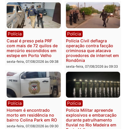
públicas e
Rondônia na Câmara
acompanhamento de
Federal
resultados
sexta-feira, 07/08/2026 às 18:3
sexta-feira, 07/08/2026 às 18:49
Polícia
Polícia
2 MILHÕES – Unnesa
Polícia Federal apreende
apresenta documentos
400 quilos de drogas e
que comprovam
prende motorista em RO
transparência e legalidade
sexta-feira, 07/08/2026 às 09:
na operação alvo da PF
sexta-feira, 07/08/2026 às 12:24