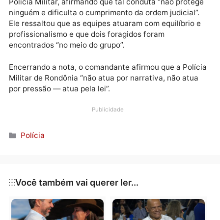
Em nota própria, o comandante-geral da PM, coronel
Régis Wellington Braguin, afirmou que a reintegraçã
de posse foi concluída nos dias 17 e 18, e que a miss
deste domingo consistia em assegurar o interdito
proibitório e apoiar os oficiais de Justiça na citação
das pessoas presentes na área.
Braguin declarou que “não é normal” que um servido
do MDA oriente pessoas a não se identificarem à
Polícia Militar, afirmando que tal conduta “não prote
ninguém e dificulta o cumprimento da ordem judicial”
Ele ressaltou que as equipes atuaram com equilíbrio 
profissionalismo e que dois foragidos foram
encontrados “no meio do grupo”.
Encerrando a nota, o comandante afirmou que a Polí
Militar de Rondônia “não atua por narrativa, não atu