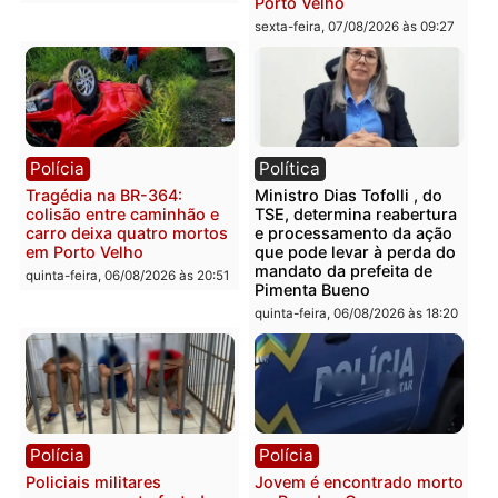
Polícia
Polícia
Casal é preso pela PRF
Polícia Civil deflagra
com mais de 72 quilos de
operação contra facção
mercúrio escondidos em
criminosa que atacava
estepe em Porto Velho
provedores de internet 
Rondônia
sexta-feira, 07/08/2026 às 09:38
sexta-feira, 07/08/2026 às 09:3
Polícia
Polícia
Homem é encontrado
Polícia Militar apreende
morto em residência no
explosivos e embarcaçã
bairro Colina Park em RO
durante patrulhamento
fluvial no Rio Madeira e
sexta-feira, 07/08/2026 às 09:30
Porto Velho
sexta-feira, 07/08/2026 às 09:2