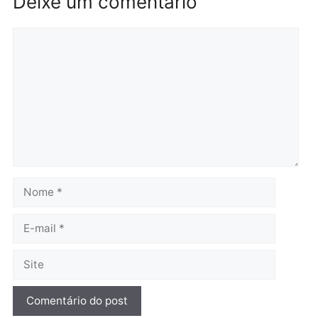
Brasil
Política
TCE reúne candidatos ao
Violência domina o deba
Governo e apresenta
eleitoral e segurança vir
diagnóstico que pode
principal arma dos
mudar os rumos de
candidatos ao Governo 
Rondônia
Rondônia
quarta-feira, 05/08/2026 às 12:52
quarta-feira, 05/08/2026 às 12:
Polícia
O dinheiro do crime: PF
apreende R$ 2 milhões em
Porto Velho e expõe
esquema milionário de