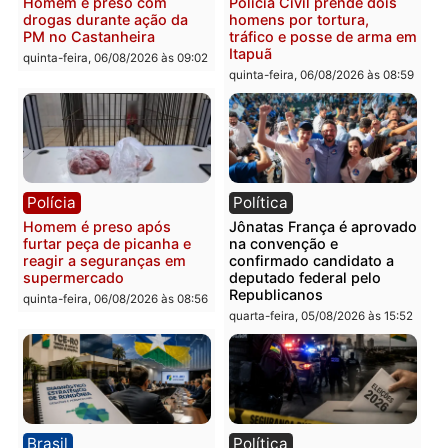
recuperam moto furtada e
na Rua dos Cravos e cas
prendem trio na zona
é investigado pela políci
Leste
em RO
quinta-feira, 06/08/2026 às 09:28
quinta-feira, 06/08/2026 às 09:
Polícia
Polícia
Homem é esfaqueado no
Três suspeitos ligados a
tórax durante briga com
facção criminosa são
vizinho no bairro Ulysses
presos por receptação e
Guimarães
adulteração de veículos
em Porto Velho
quinta-feira, 06/08/2026 às 09:24
quinta-feira, 06/08/2026 às 09: