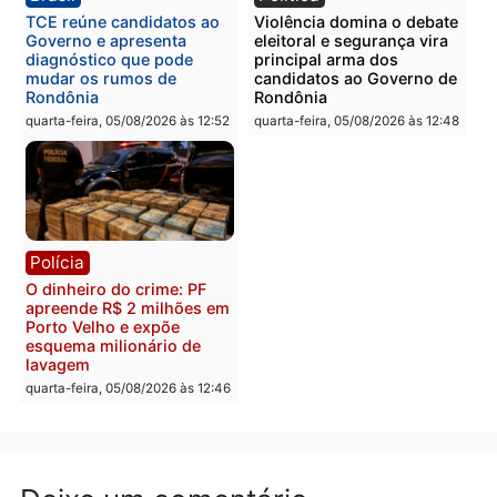
Polícia
Polícia
Homem é preso com
Polícia Civil prende dois
drogas durante ação da
homens por tortura,
PM no Castanheira
tráfico e posse de arma 
Itapuã
quinta-feira, 06/08/2026 às 09:02
quinta-feira, 06/08/2026 às 08:
Polícia
Política
Homem é preso após
Jônatas França é aprova
furtar peça de picanha e
na convenção e
reagir a seguranças em
confirmado candidato a
supermercado
deputado federal pelo
Republicanos
quinta-feira, 06/08/2026 às 08:56
quarta-feira, 05/08/2026 às 15: