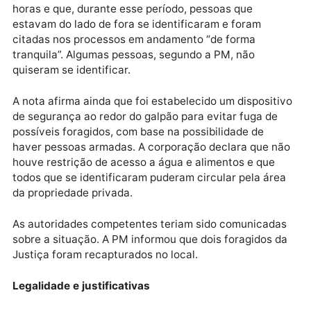
reunião com integrantes de três acampamentos e,
acompanhadas de um oficial de Justiça, foram ao loc
A PM afirma que houve tentativa de representantes 
Incra de impedir a entrada das equipes na reunião.
A corporação relatou que aguardou por cerca de trê
horas e que, durante esse período, pessoas que
estavam do lado de fora se identificaram e foram
citadas nos processos em andamento “de forma
tranquila”. Algumas pessoas, segundo a PM, não
quiseram se identificar.
A nota afirma ainda que foi estabelecido um disposit
de segurança ao redor do galpão para evitar fuga de
possíveis foragidos, com base na possibilidade de
haver pessoas armadas. A corporação declara que n
houve restrição de acesso a água e alimentos e que
todos que se identificaram puderam circular pela ár