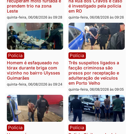
Polícia
Política
Tragédia na BR-364:
Ministro Dias Tofolli , do
colisão entre caminhão e
TSE, determina reabertu
carro deixa quatro mortos
e processamento da açã
em Porto Velho
que pode levar à perda d
mandato da prefeita de
quinta-feira, 06/08/2026 às 20:51
Pimenta Bueno
quinta-feira, 06/08/2026 às 18:
Polícia
Polícia
Policiais militares
Jovem é encontrado mor