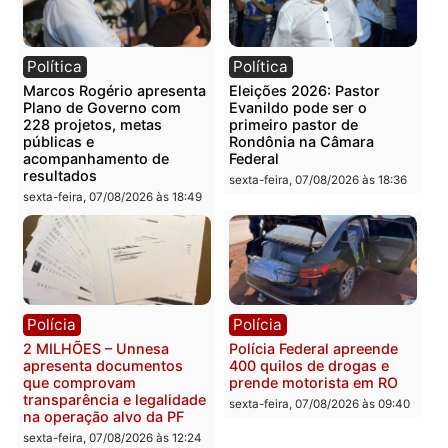
por pressão — atua pela lei”.
Publicidade
Categorias
Polícia
Você também vai querer ler...
Política
Política
Marcos Rogério apresenta
Eleições 2026: Pastor
Plano de Governo com
Evanildo pode ser o
228 projetos, metas
primeiro pastor de