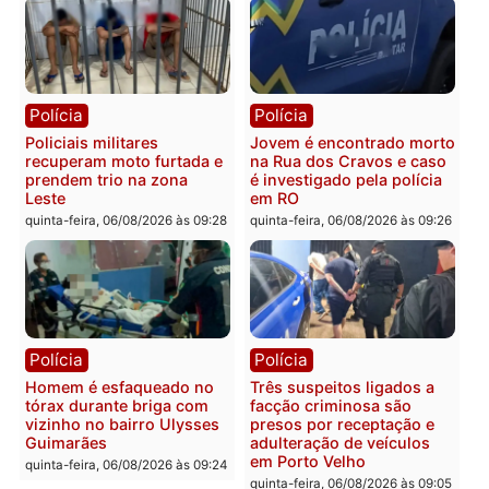
Polícia
Política
Tragédia na BR-364:
Ministro Dias Tofolli , do
colisão entre caminhão e
TSE, determina reabertu
carro deixa quatro mortos
e processamento da açã
em Porto Velho
que pode levar à perda d
mandato da prefeita de
quinta-feira, 06/08/2026 às 20:51
Pimenta Bueno
quinta-feira, 06/08/2026 às 18:
Polícia
Polícia
Policiais militares
Jovem é encontrado mor