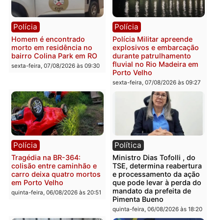
Polícia
Polícia
Casal é preso pela PRF
Polícia Civil deflagra
com mais de 72 quilos de
operação contra facção
mercúrio escondidos em
criminosa que atacava
estepe em Porto Velho
provedores de internet 
Rondônia
sexta-feira, 07/08/2026 às 09:38
sexta-feira, 07/08/2026 às 09:3
Polícia
Polícia
Homem é encontrado
Polícia Militar apreende
morto em residência no
explosivos e embarcaçã
bairro Colina Park em RO
durante patrulhamento
fluvial no Rio Madeira e
sexta-feira, 07/08/2026 às 09:30
Porto Velho
sexta-feira, 07/08/2026 às 09:2