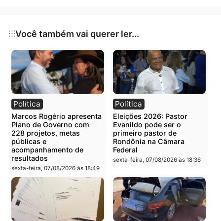
da justiça.
Publicidade
Categorias
Polícia
Você também vai querer ler...
Política
Política
Marcos Rogério apresenta
Eleições 2026: Pastor
Plano de Governo com
Evanildo pode ser o