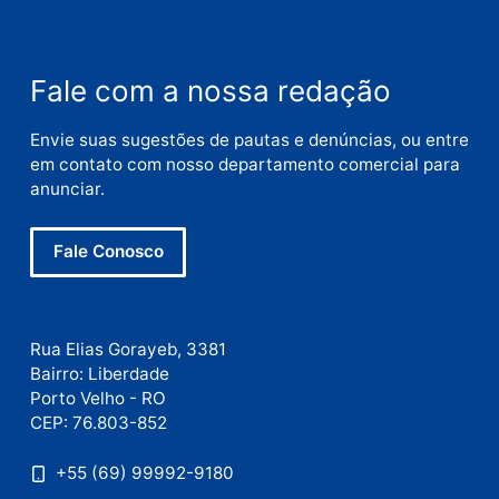
Nome
E-
mail
Site
Este site utiliza o Akismet para reduzir spam.
Saiba
como seus dados em comentários são processados
.
Publicidade