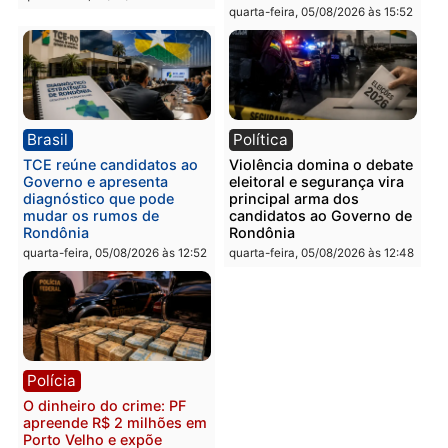
Polícia
Polícia
Homem é preso com
Polícia Civil prende dois
drogas durante ação da
homens por tortura,
PM no Castanheira
tráfico e posse de arma 
Itapuã
quinta-feira, 06/08/2026 às 09:02
quinta-feira, 06/08/2026 às 08:
Polícia
Política
Homem é preso após
Jônatas França é aprova
furtar peça de picanha e
na convenção e
reagir a seguranças em
confirmado candidato a
supermercado
deputado federal pelo
Republicanos
quinta-feira, 06/08/2026 às 08:56
quarta-feira, 05/08/2026 às 15: