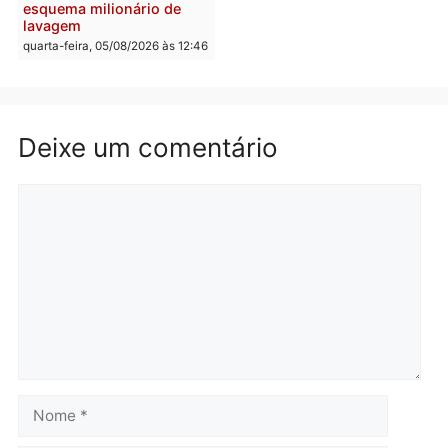
Brasil
Política
TCE reúne candidatos ao
Violência domina o deba
Governo e apresenta
eleitoral e segurança vir
diagnóstico que pode
principal arma dos
mudar os rumos de
candidatos ao Governo 
Rondônia
Rondônia
quarta-feira, 05/08/2026 às 12:52
quarta-feira, 05/08/2026 às 12:
Polícia
O dinheiro do crime: PF
apreende R$ 2 milhões em
Porto Velho e expõe