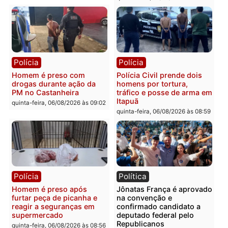
recuperam moto furtada e
na Rua dos Cravos e cas
prendem trio na zona
é investigado pela políci
Leste
em RO
quinta-feira, 06/08/2026 às 09:28
quinta-feira, 06/08/2026 às 09:
Polícia
Polícia
Homem é esfaqueado no
Três suspeitos ligados a
tórax durante briga com
facção criminosa são
vizinho no bairro Ulysses
presos por receptação e
Guimarães
adulteração de veículos
em Porto Velho
quinta-feira, 06/08/2026 às 09:24
quinta-feira, 06/08/2026 às 09: