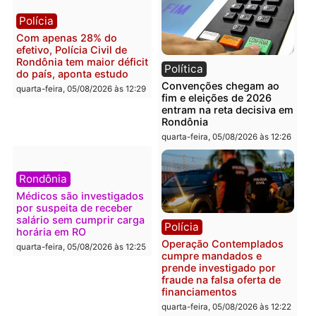
Confronto durante
Flávio Bolsonaro escolhe
operação termina com
Alfredo Gaspar para vice
foragido baleado e grande
em chapa pura do PL
apreensão de drogas
quarta-feira, 05/08/2026 às 12:
quarta-feira, 05/08/2026 às 12:42
Polícia
Política
Furto de energia já levou
Justiça Eleitoral manda
mais de 80 para a prisão
retirar propaganda de
em 2026
Fúria após convenção
quarta-feira, 05/08/2026 às 12:31
quarta-feira, 05/08/2026 às 12:
Polícia
Com apenas 28% do
efetivo, Polícia Civil de
Rondônia tem maior déficit