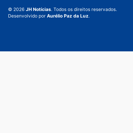
Fale com a nossa redação
Envie suas sugestões de pautas e denúncias, ou en
em contato com nosso departamento comercial pa
anunciar.
Fale Conosco
Rua Elias Gorayeb, 3381
Bairro: Liberdade
Porto Velho - RO
CEP: 76.803-852
+55 (69) 99992-9180