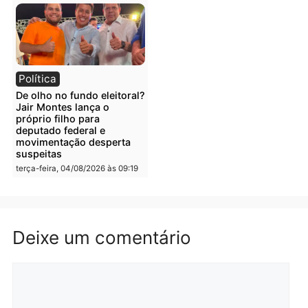
quarta-feira, 05/08/2026 às 09:05
Polícia
Polícia
Irmãos de 7 e 14 anos
Dupla é presa por tráfico
morrem atropelados por
de drogas em Porto Velh
utilitário na BR-470
quarta-feira, 05/08/2026 às 08
quarta-feira, 05/08/2026 às 08:58
Polícia
Polícia
Homem é preso em
Jovem é preso por tráfic
flagrante por tráfico de
de drogas e porte ilegal 
drogas no bairro Aponiã
arma na zona leste de