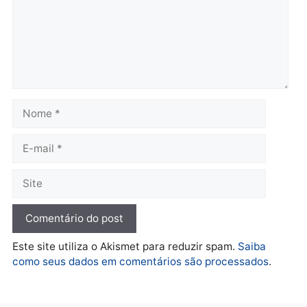
em Porto Velho
Porto Velho
terça-feira, 04/08/2026 às 09:24
terça-feira, 04/08/2026 às 09:1
Política
De olho no fundo eleitoral?
Jair Montes lança o
próprio filho para
deputado federal e
movimentação desperta
suspeitas
terça-feira, 04/08/2026 às 09:19
Deixe um comentário