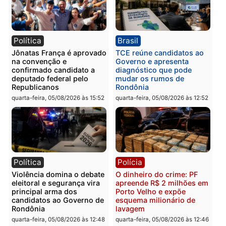
Publicidade
Categorias
Polícia
Você também vai querer ler...
Política
Brasil
Jônatas França é aprovado
TCE reúne candidatos a
na convenção e
Governo e apresenta
confirmado candidato a
diagnóstico que pode
deputado federal pelo
mudar os rumos de
Republicanos
Rondônia