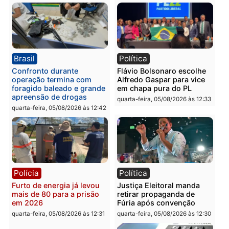
quarta-feira, 05/08/2026 às 15:52
quarta-feira, 05/08/2026 às 12:
Política
Polícia
Violência domina o debate
O dinheiro do crime: PF
eleitoral e segurança vira
apreende R$ 2 milhões 
principal arma dos
Porto Velho e expõe
candidatos ao Governo de
esquema milionário de
Rondônia
lavagem
quarta-feira, 05/08/2026 às 12:48
quarta-feira, 05/08/2026 às 12:
Brasil
Política