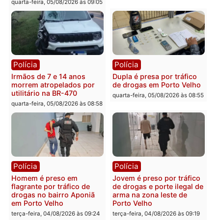
Polícia
Polícia
Adolescentes são
Ciclista de 66 anos é
apreendidos após furto em
assaltado durante
farmácia na zona sul de
pedalada na Estrada da
Porto Velho
Penal
quarta-feira, 05/08/2026 às 09:15
quarta-feira, 05/08/2026 às 09
Polícia
Polícia
Foragido é baleado após
Professor morre em
atirar em policial e vários
colisão frontal entre
suspeitos de tráfico são
motocicletas no interior
presos durante Operação
quarta-feira, 05/08/2026 às 09
Maximus em Porto Velho