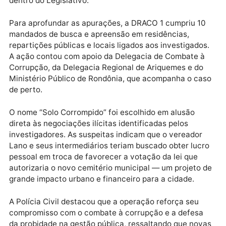
articulador de um grupo acusado de solicitar
pagamentos indevidos para influenciar a aprovação 
uma lei relacionada à construção do novo cemitério
municipal de Ariquemes. As tratativas, de acordo co
a Polícia Civil, envolviam pedidos de vantagens
financeiras para garantir apoio político à matéria
dentro do Legislativo.
Para aprofundar as apurações, a DRACO 1 cumpriu 1
mandados de busca e apreensão em residências,
repartições públicas e locais ligados aos investigado
A ação contou com apoio da Delegacia de Combate 
Corrupção, da Delegacia Regional de Ariquemes e do
Ministério Público de Rondônia, que acompanha o c
de perto.
O nome “Solo Corrompido” foi escolhido em alusão
direta às negociações ilícitas identificadas pelos
investigadores. As suspeitas indicam que o vereador