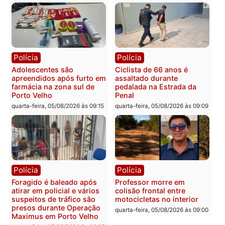
Política
do país, aponta estudo
Convenções chegam ao
quarta-feira, 05/08/2026 às 12:29
fim e eleições de 2026
entram na reta decisiva 
Rondônia
quarta-feira, 05/08/2026 às 12:
Rondônia
Médicos são investigados
por suspeita de receber
salário sem cumprir carga
Polícia
horária em RO
Operação Contemplados
quarta-feira, 05/08/2026 às 12:25
cumpre mandados e
prende investigado por
fraude na falsa oferta de
financiamentos
quarta-feira, 05/08/2026 às 12: