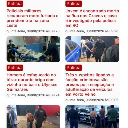
Polícia
Política
Tragédia na BR-364:
Ministro Dias Tofolli , do
colisão entre caminhão e
TSE, determina reabertu
carro deixa quatro mortos
e processamento da açã
em Porto Velho
que pode levar à perda d
mandato da prefeita de
quinta-feira, 06/08/2026 às 20:51
Pimenta Bueno
quinta-feira, 06/08/2026 às 18:
Polícia
Polícia
Policiais militares
Jovem é encontrado mor
recuperam moto furtada e
na Rua dos Cravos e cas
prendem trio na zona
é investigado pela políci
Leste
em RO