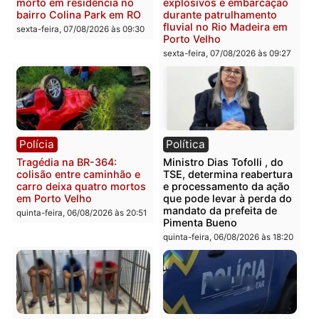
Casal é preso pela PRF
Polícia Civil deflagra
com mais de 72 quilos de
operação contra facção
mercúrio escondidos em
criminosa que atacava
estepe em Porto Velho
provedores de internet 
Rondônia
sexta-feira, 07/08/2026 às 09:38
sexta-feira, 07/08/2026 às 09:3
Polícia
Polícia
Homem é encontrado
Polícia Militar apreende
morto em residência no
explosivos e embarcaçã
bairro Colina Park em RO
durante patrulhamento
fluvial no Rio Madeira e
sexta-feira, 07/08/2026 às 09:30
Porto Velho
sexta-feira, 07/08/2026 às 09:2