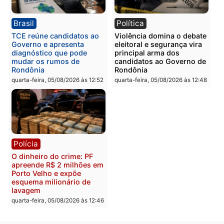
Homem é preso com
Polícia Civil prende dois
drogas durante ação da
homens por tortura,
PM no Castanheira
tráfico e posse de arma 
Itapuã
quinta-feira, 06/08/2026 às 09:02
quinta-feira, 06/08/2026 às 08:
Polícia
Política
Homem é preso após
Jônatas França é aprova
furtar peça de picanha e
na convenção e
reagir a seguranças em
confirmado candidato a
supermercado
deputado federal pelo
Republicanos
quinta-feira, 06/08/2026 às 08:56
quarta-feira, 05/08/2026 às 15: