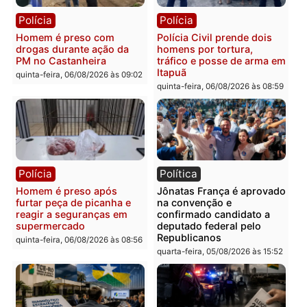
quinta-feira, 06/08/2026 às 09:28
quinta-feira, 06/08/2026 às 09:
Polícia
Polícia
Homem é esfaqueado no
Três suspeitos ligados a
tórax durante briga com
facção criminosa são
vizinho no bairro Ulysses
presos por receptação e
Guimarães
adulteração de veículos
em Porto Velho
quinta-feira, 06/08/2026 às 09:24
quinta-feira, 06/08/2026 às 09:
Polícia
Polícia