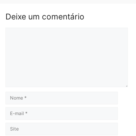
Brasil
Política
TCE reúne candidatos ao
Violência domina o deba
Governo e apresenta
eleitoral e segurança vir
diagnóstico que pode
principal arma dos
mudar os rumos de
candidatos ao Governo 
Rondônia
Rondônia
quarta-feira, 05/08/2026 às 12:52
quarta-feira, 05/08/2026 às 12:
Polícia
O dinheiro do crime: PF
apreende R$ 2 milhões em
Porto Velho e expõe
esquema milionário de
lavagem
quarta-feira, 05/08/2026 às 12:46