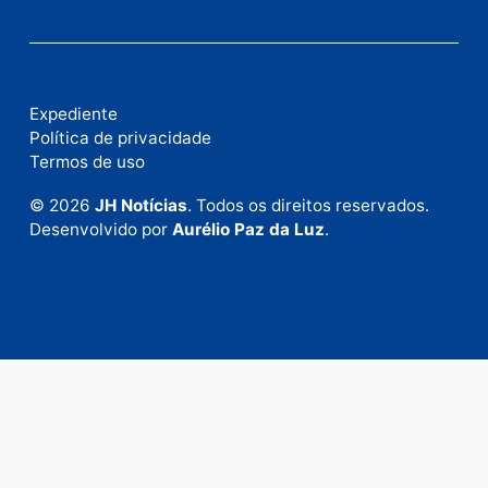
Fale com a nossa redação
Envie suas sugestões de pautas e denúncias, ou en
em contato com nosso departamento comercial pa
anunciar.
Fale Conosco
Rua Elias Gorayeb, 3381
Bairro: Liberdade
Porto Velho - RO