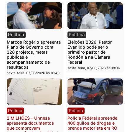
Publicidade
Categorias
Política
Você também vai querer ler...
Política
Política
Marcos Rogério apresenta
Eleições 2026: Pastor
Plano de Governo com
Evanildo pode ser o
228 projetos, metas
primeiro pastor de
públicas e
Rondônia na Câmara
acompanhamento de
Federal