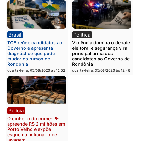
Polícia
Polícia
Homem é preso com
Polícia Civil prende dois
drogas durante ação da
homens por tortura,
PM no Castanheira
tráfico e posse de arma 
Itapuã
quinta-feira, 06/08/2026 às 09:02
quinta-feira, 06/08/2026 às 08:
Polícia
Política
Homem é preso após
Jônatas França é aprova
furtar peça de picanha e
na convenção e
reagir a seguranças em
confirmado candidato a
supermercado
deputado federal pelo
Republicanos
quinta-feira, 06/08/2026 às 08:56
quarta-feira, 05/08/2026 às 15: