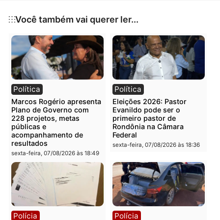
desenvolvimento regional e assegurar que a energia
chegue a todos os lares rondonienses, sem exceção.
Publicidade
Categorias
Política
Você também vai querer ler...
Política
Política
Marcos Rogério apresenta
Eleições 2026: Pastor
Plano de Governo com
Evanildo pode ser o