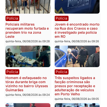
sexta-feira, 07/08/2026 às 09:2
Polícia
Política
Tragédia na BR-364:
Ministro Dias Tofolli , do
colisão entre caminhão e
TSE, determina reabertu
carro deixa quatro mortos
e processamento da açã
em Porto Velho
que pode levar à perda d
mandato da prefeita de
quinta-feira, 06/08/2026 às 20:51
Pimenta Bueno
quinta-feira, 06/08/2026 às 18:
Polícia
Polícia