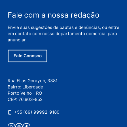
Nome
E-
mail
Site
Este site utiliza o Akismet para reduzir spam.
Saiba
como seus dados em comentários são processados
.
Publicidade