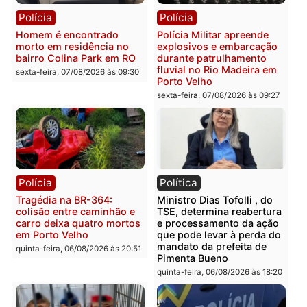
Polícia
Polícia
Casal é preso pela PRF
Polícia Civil deflagra
com mais de 72 quilos de
operação contra facção
mercúrio escondidos em
criminosa que atacava
estepe em Porto Velho
provedores de internet 
Rondônia
sexta-feira, 07/08/2026 às 09:38
sexta-feira, 07/08/2026 às 09:3
Polícia
Polícia
Homem é encontrado
Polícia Militar apreende
morto em residência no
explosivos e embarcaçã
bairro Colina Park em RO
durante patrulhamento
fluvial no Rio Madeira e
sexta-feira, 07/08/2026 às 09:30
Porto Velho