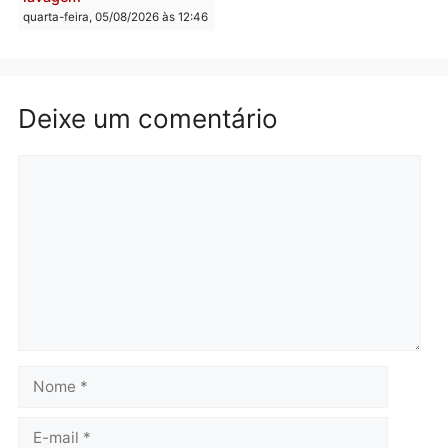
Brasil
Política
TCE reúne candidatos ao
Violência domina o deba
Governo e apresenta
eleitoral e segurança vir
diagnóstico que pode
principal arma dos
mudar os rumos de
candidatos ao Governo 
Rondônia
Rondônia
quarta-feira, 05/08/2026 às 12:52
quarta-feira, 05/08/2026 às 12:
Polícia
O dinheiro do crime: PF
apreende R$ 2 milhões em