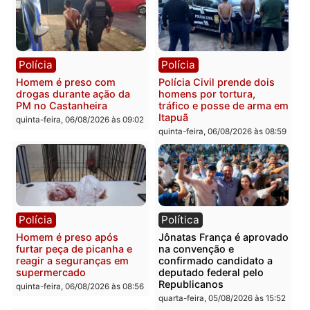
Policiais militares
Jovem é encontrado mor
recuperam moto furtada e
na Rua dos Cravos e cas
prendem trio na zona
é investigado pela políci
Leste
em RO
quinta-feira, 06/08/2026 às 09:28
quinta-feira, 06/08/2026 às 09:
Polícia
Polícia
Homem é esfaqueado no
Três suspeitos ligados a
tórax durante briga com
facção criminosa são
vizinho no bairro Ulysses
presos por receptação e
Guimarães
adulteração de veículos
em Porto Velho
quinta-feira, 06/08/2026 às 09:24
quinta-feira, 06/08/2026 às 09: