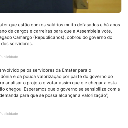
da Emater que estão com os salários muito defasados 
 o plano de cargos e carreiras para que a Assembleia 
ado Delegado Camargo (Republicanos), cobrou do gover
ireitos dos servidores.
Publicidade
o desenvolvido pelos servidores da Emater para o
de Rondônia e da pouca valorização por parte do gover
ão para analisar o projeto e votar assim que ele chegar
, mas não chegou. Esperamos que o governo se sensibil