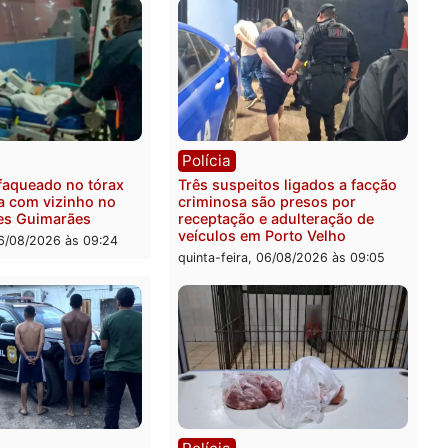
ica
Polícia
ro Dias Tofolli , do TSE,
Policiais militares recupe
ina reabertura e
moto furtada e prendem t
ssamento da ação que
zona Leste
levar à perda do mandato
quinta-feira, 06/08/2026 às 
feita de Pimenta Bueno
feira, 06/08/2026 às 18:20
ia
Polícia
 é esfaqueado no tórax
Três suspeitos ligados a 
te briga com vizinho no
criminosa são presos por
o Ulysses Guimarães
receptação e adulteração