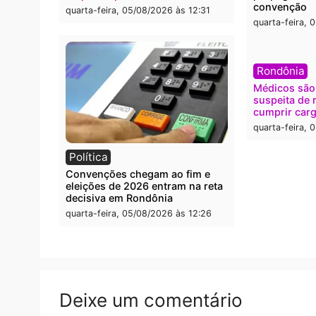
O dinheiro do crime: PF
Confr
apreende R$ 2 milhões em Porto
termi
Velho e expõe esquema
grand
milionário de lavagem
quarta
quarta-feira, 05/08/2026 às 12:46
Polícia
Polít
Furto de energia já levou mais de
Justiç
80 para a prisão em 2026
propa
conve
quarta-feira, 05/08/2026 às 12:31
quarta