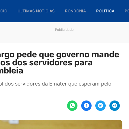
🏠 INÍCIO
ÚLTIMAS NOTÍCIAS
RONDÔNIA
POL
Publicidade
amargo pede que governo m
lários dos servidores para
ssembleia
m prol dos servidores da Emater que esperam 