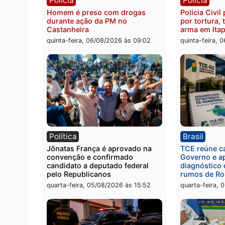
quinta-feira, 06/08/2026 às 09:26
quinta
Polícia
Políc
Homem é preso com drogas
Políci
durante ação da PM no
por to
Castanheira
arma 
quinta-feira, 06/08/2026 às 09:02
quinta