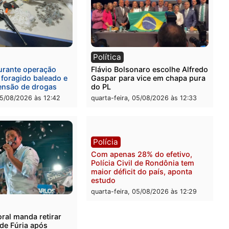
l
Política
eúne candidatos ao
Violência domina o debat
no e apresenta
eleitoral e segurança vira
óstico que pode mudar os
principal arma dos candi
 de Rondônia
ao Governo de Rondônia
-feira, 05/08/2026 às 12:52
quarta-feira, 05/08/2026 às 
l
Política