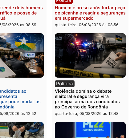
veículos em Porto Velho
-feira, 06/08/2026 às 09:24
quinta-feira, 06/08/2026 às 
ia
Polícia
a Civil prende dois homens
Homem é preso após furt
rtura, tráfico e posse de
de picanha e reagir a seg
em Itapuã
em supermercado
-feira, 06/08/2026 às 08:59
quinta-feira, 06/08/2026 às 