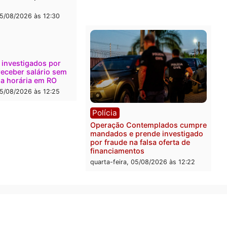
onto durante operação
Flávio Bolsonaro escolhe 
na com foragido baleado e
Gaspar para vice em chap
e apreensão de drogas
do PL
-feira, 05/08/2026 às 12:42
quarta-feira, 05/08/2026 às 
Polícia
Com apenas 28% do efeti
Polícia Civil de Rondônia
maior déficit do país, apo
estudo
quarta-feira, 05/08/2026 às 
ica
a Eleitoral manda retirar
ganda de Fúria após
nção
-feira, 05/08/2026 às 12:30