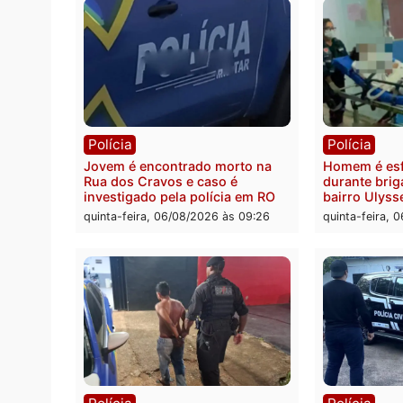
Polícia
Polít
Tragédia na BR-364: colisão
Minist
entre caminhão e carro deixa
determ
quatro mortos em Porto Velho
proce
pode 
quinta-feira, 06/08/2026 às 20:51
da pre
quinta-
Polícia
Políc
Jovem é encontrado morto na
Homem
Rua dos Cravos e caso é
duran
investigado pela polícia em RO
bairr