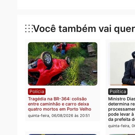
situação dos servidores da Emater e atenda
disse.
Categorias
Política
Você também vai que