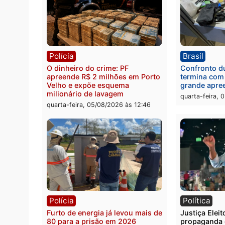
Política
Brasi
Jônatas França é aprovado na
TCE r
convenção e confirmado
Gover
candidato a deputado federal
diagn
pelo Republicanos
rumos
quarta-feira, 05/08/2026 às 15:52
quarta
Polícia
Brasi