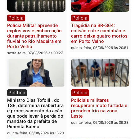
Polícia
Polícia
Polícia Civil deflagra
Homem é encontrado
operação contra facção
morto em residência no
criminosa que atacava
bairro Colina Park em R
provedores de internet em
sexta-feira, 07/08/2026 às 09:3
Rondônia
sexta-feira, 07/08/2026 às 09:33
Polícia
Polícia
Polícia Militar apreende
Tragédia na BR-364:
explosivos e embarcação
colisão entre caminhão e
durante patrulhamento
carro deixa quatro mort
fluvial no Rio Madeira em
em Porto Velho