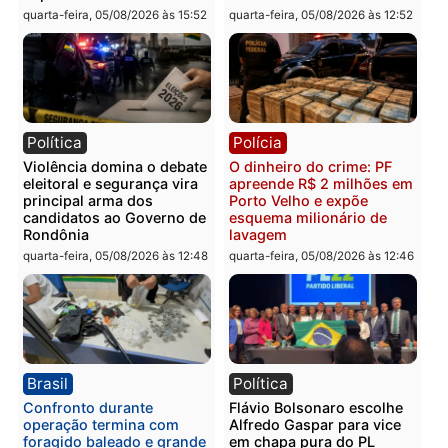
Polícia
Polícia
Polícia Civil prende dois
Homem é preso após
homens por tortura,
furtar peça de picanha e
tráfico e posse de arma em
reagir a seguranças em
Itapuã
supermercado
quinta-feira, 06/08/2026 às 08:59
quinta-feira, 06/08/2026 às 08:
Política
Brasil
Jônatas França é aprovado
TCE reúne candidatos a
na convenção e
Governo e apresenta
confirmado candidato a
diagnóstico que pode
deputado federal pelo
mudar os rumos de
Republicanos
Rondônia