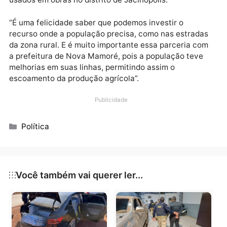
cerca de R$ 3 milhões para Jacinópolis. E ainda nest
ano de 2025, o distrito vai receber R$ 300 mil para
investimento em saúde.
No ano de 2024, segundo o parlamentar, houve o
repasse de R$ 1 milhão em emenda para realizar o
patrolamento e cascalhamento de estradas rurais, e
mais R$ 300 mil para a compra de tubos PEAD, tam
usados em obras no distrito de Jacinópolis.
“É uma felicidade saber que podemos investir o
recurso onde a população precisa, como nas estrad
da zona rural. E é muito importante essa parceria c
a prefeitura de Nova Mamoré, pois a população teve
melhorias em suas linhas, permitindo assim o
escoamento da produção agrícola”.
Publicidade