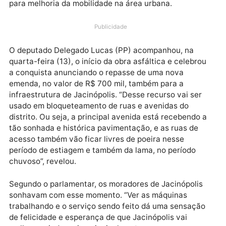
asfáltica. Os trabalhos na principal avenida estão
sendo realizados pelo governo do estado, por meio d
Departamento de Estradas e Rodagens (DER). Serão
mais de dois quilômetros de asfalto, com pista dupla,
para melhoria da mobilidade na área urbana.
Publicidade
O deputado Delegado Lucas (PP) acompanhou, na
quarta-feira (13), o início da obra asfáltica e celebro
a conquista anunciando o repasse de uma nova
emenda, no valor de R$ 700 mil, também para a
infraestrutura de Jacinópolis. “Desse recurso vai ser
usado em bloqueteamento de ruas e avenidas do
distrito. Ou seja, a principal avenida está recebendo 
tão sonhada e histórica pavimentação, e as ruas de
acesso também vão ficar livres de poeira nesse
período de estiagem e também da lama, no período