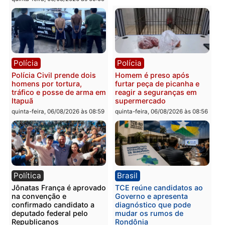
Polícia
Polícia
Jovem é encontrado morto
Homem é esfaqueado no
na Rua dos Cravos e caso
tórax durante briga com
é investigado pela polícia
vizinho no bairro Ulysse
em RO
Guimarães
quinta-feira, 06/08/2026 às 09:26
quinta-feira, 06/08/2026 às 09
Polícia
Polícia
Três suspeitos ligados a
Homem é preso com
facção criminosa são
drogas durante ação da
presos por receptação e
PM no Castanheira
adulteração de veículos
quinta-feira, 06/08/2026 às 09:
em Porto Velho
quinta-feira, 06/08/2026 às 09:05