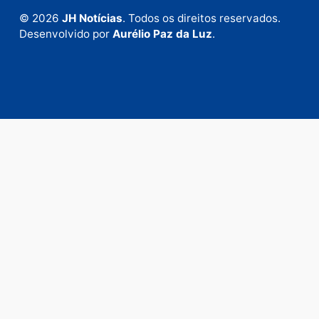
Fale com a nossa redação
Envie suas sugestões de pautas e denúncias, ou en
em contato com nosso departamento comercial pa
anunciar.
Fale Conosco
Rua Elias Gorayeb, 3381
Bairro: Liberdade
Porto Velho - RO
CEP: 76.803-852
+55 (69) 99992-9180