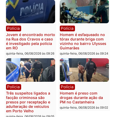
Porto Velho
quinta-feira, 06/08/2026 às 20:
sexta-feira, 07/08/2026 às 09:27
Política
Polícia
Ministro Dias Tofolli , do
Policiais militares
TSE, determina reabertura
recuperam moto furtada 
e processamento da ação
prendem trio na zona
que pode levar à perda do
Leste
mandato da prefeita de
quinta-feira, 06/08/2026 às 09:
Pimenta Bueno
quinta-feira, 06/08/2026 às 18:20