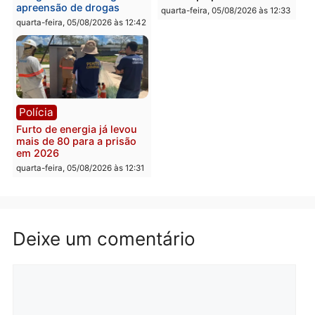
quarta-feira, 05/08/2026 às 15:52
quarta-feira, 05/08/2026 às 12:
Política
Polícia
Violência domina o debate
O dinheiro do crime: PF
eleitoral e segurança vira
apreende R$ 2 milhões 
principal arma dos
Porto Velho e expõe
candidatos ao Governo de
esquema milionário de
Rondônia
lavagem
quarta-feira, 05/08/2026 às 12:48
quarta-feira, 05/08/2026 às 12:
Brasil
Política