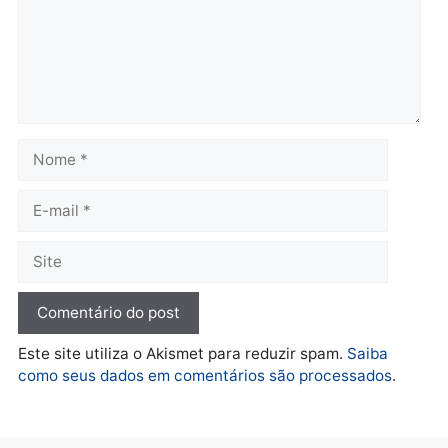
Confronto durante
Flávio Bolsonaro escolhe
operação termina com
Alfredo Gaspar para vice
foragido baleado e grande
em chapa pura do PL
apreensão de drogas
quarta-feira, 05/08/2026 às 12:
quarta-feira, 05/08/2026 às 12:42
Polícia
Furto de energia já levou
mais de 80 para a prisão
em 2026
quarta-feira, 05/08/2026 às 12:31
Deixe um comentário