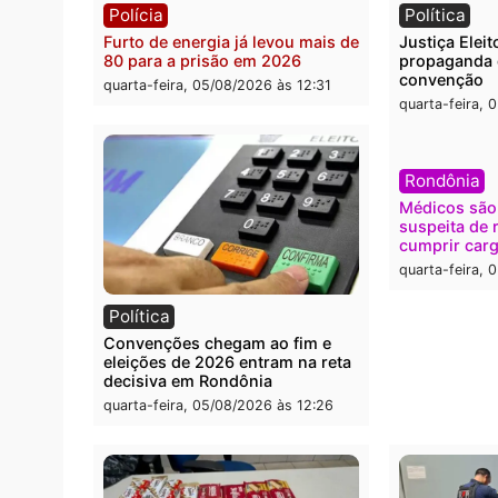
Polícia
Brasi
O dinheiro do crime: PF
Confr
apreende R$ 2 milhões em Porto
termi
Velho e expõe esquema
grand
milionário de lavagem
quarta
quarta-feira, 05/08/2026 às 12:46
Polícia
Polít
Furto de energia já levou mais de
Justiç
80 para a prisão em 2026
propa
conve
quarta-feira, 05/08/2026 às 12:31