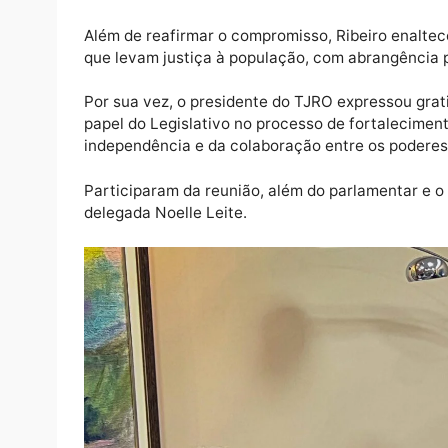
Sobretudo, o parlamentar se dispôs a conti
“Desde o primeiro dia de mandato, temos con
direitos dos cidadãos e atuação conjunta n
E, quero reafirmar este compromisso de coo
parlamentar.
Além de reafirmar o compromisso, Ribeiro e
que levam justiça à população, com abrang
Por sua vez, o presidente do TJRO expressou
papel do Legislativo no processo de fortale
independência e da colaboração entre os p
Participaram da reunião, além do parlament
delegada Noelle Leite.