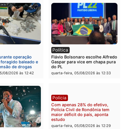
l
Política
eúne candidatos ao
Violência domina o debat
no e apresenta
eleitoral e segurança vira
óstico que pode mudar os
principal arma dos candi
 de Rondônia
ao Governo de Rondônia
-feira, 05/08/2026 às 12:52
quarta-feira, 05/08/2026 às 