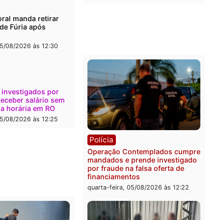
l
Política
onto durante operação
Flávio Bolsonaro escolhe 
na com foragido baleado e
Gaspar para vice em chap
e apreensão de drogas
do PL
-feira, 05/08/2026 às 12:42
quarta-feira, 05/08/2026 às 
Polícia
Com apenas 28% do efeti
Polícia Civil de Rondônia
maior déficit do país, apo
estudo
quarta-feira, 05/08/2026 às 
ica
a Eleitoral manda retirar
ganda de Fúria após
nção