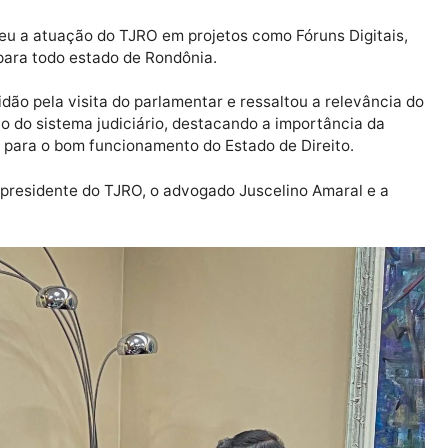
nuar cooperando na demanda institucional.
struído políticas públicas eficientes para a garantia d
a busca por soluções para os desafios enfrentados pelo
peração, colocando-me à disposição ao Judiciário”, afi
nalteceu a atuação do TJRO em projetos como Fóruns Di
ência para todo estado de Rondônia.
 gratidão pela visita do parlamentar e ressaltou a rele
cimento do sistema judiciário, destacando a importânci
oderes para o bom funcionamento do Estado de Direito.
ar e o presidente do TJRO, o advogado Juscelino Amara