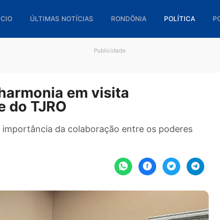
🏠 INÍCIO
ÚLTIMAS NOTÍCIAS
RONDÔNIA
POL
Publicidade
rça harmonia em visita
dente do TJRO
terou a importância da colaboração entre os pod