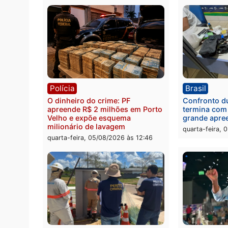
Política
Brasi
Jônatas França é aprovado na
TCE r
convenção e confirmado
Gover
candidato a deputado federal
diagn
pelo Republicanos
rumos
quarta-feira, 05/08/2026 às 15:52
quarta