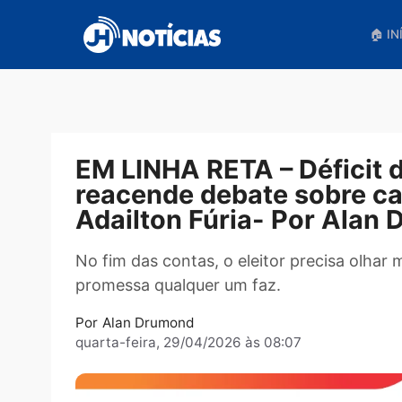
Pular
para
o
conteúdo
EM LINHA RETA – Défic
reacende debate sobre
Adailton Fúria- Por A
No fim das contas, o eleitor precisa 
promessa qualquer um faz.
Por
Alan Drumond
quarta-feira, 29/04/2026 às 08:07