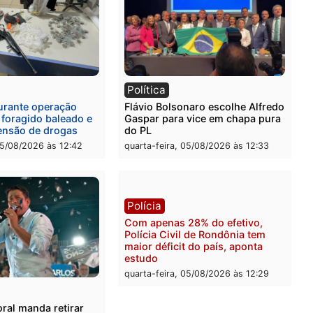
l
Política
eúne candidatos ao
Violência domina o debat
no e apresenta
eleitoral e segurança vira
óstico que pode mudar os
principal arma dos candi
 de Rondônia
ao Governo de Rondônia
-feira, 05/08/2026 às 12:52
quarta-feira, 05/08/2026 às 