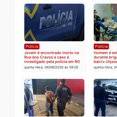
Polícia
Polít
Tragédia na BR-364: colisão
Minist
entre caminhão e carro deixa
determ
quatro mortos em Porto Velho
proce
pode 
quinta-feira, 06/08/2026 às 20:51
da pre
quinta-
Polícia
Políc