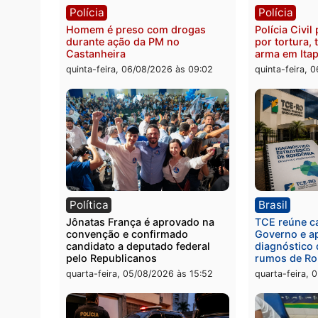
Jovem é encontrado morto na
Homem
Rua dos Cravos e caso é
duran
investigado pela polícia em RO
bairr
quinta-feira, 06/08/2026 às 09:26
quinta
Polícia
Políc
Homem é preso com drogas
Políci
durante ação da PM no
por to
Castanheira
arma 
quinta-feira, 06/08/2026 às 09:02
quinta