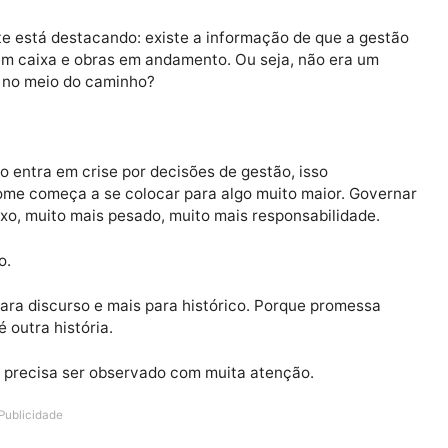
tá sendo colocado, quem está pagando agora é o povo d
os que começaram a circular. Independente de qualqu
 ali é o nível de preocupação com a condução da gestão.
ndo de decisões que impactaram diretamente o caixa do
a gente está destacando: existe a informação de que a
cursos em caixa e obras em andamento. Ou seja, não era
onteceu no meio do caminho?
a.
nicípio entra em crise por decisões de gestão, isso
smo nome começa a se colocar para algo muito maior. 
complexo, muito mais pesado, muito mais responsabilida
sultado.