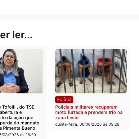
menos para discurso e mais para histórico. Porque prom
isso é outra história.
plo que precisa ser observado com muita atenção.
Publicidade
rer ler...