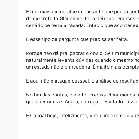
paga a conta é a população. E pelo que es
Outro ponto que chama atenção são os áudi
interpretação política, o que fica evidente
algo pequeno, não é detalhe. Estamos fala
município.
E tem mais um detalhe importante que pouc
da ex-prefeita Glaucione, teria deixado re
cenário de terra arrasada. Então o que ac
É esse tipo de pergunta que precisa ser feit
Porque não dá pra ignorar o óbvio. Se um mu
naturalmente levanta dúvidas quando o me
um estado não é brincadeira. É muito mais 
E aqui não é ataque pessoal. É análise de re