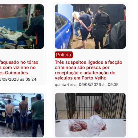
ica
Polícia
ro Dias Tofolli , do TSE,
Policiais militares recupe
ina reabertura e
moto furtada e prendem t
ssamento da ação que
zona Leste
levar à perda do mandato
quinta-feira, 06/08/2026 às 
feita de Pimenta Bueno
feira, 06/08/2026 às 18:20
ia
Polícia