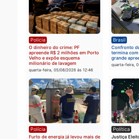
Política
Brasi
Jônatas França é aprovado na
TCE r
convenção e confirmado
Gover
candidato a deputado federal
diagn
pelo Republicanos
rumos
quarta-feira, 05/08/2026 às 15:52
quarta