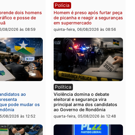
 é esfaqueado no tórax
Três suspeitos ligados a 
te briga com vizinho no
criminosa são presos por
o Ulysses Guimarães
receptação e adulteração
veículos em Porto Velho
-feira, 06/08/2026 às 09:24
quinta-feira, 06/08/2026 às 
ia
Polícia
a Civil prende dois homens
Homem é preso após furt
rtura, tráfico e posse de
de picanha e reagir a seg
em Itapuã
em supermercado
-feira, 06/08/2026 às 08:59
quinta-feira, 06/08/2026 às 