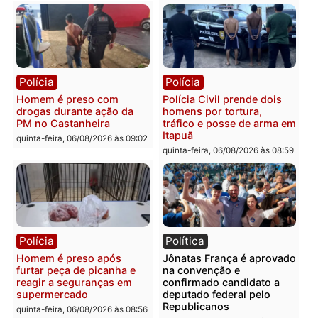
Polícia
Polícia
Policiais militares
Jovem é encontrado mor
recuperam moto furtada e
na Rua dos Cravos e cas
prendem trio na zona
é investigado pela políci
Leste
em RO
quinta-feira, 06/08/2026 às 09:28
quinta-feira, 06/08/2026 às 09:
Polícia
Polícia
Homem é esfaqueado no
Três suspeitos ligados a
tórax durante briga com
facção criminosa são
vizinho no bairro Ulysses
presos por receptação e
Guimarães
adulteração de veículos
em Porto Velho
quinta-feira, 06/08/2026 às 09:24
quinta-feira, 06/08/2026 às 09: