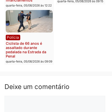
Com apenas 28% do
efetivo, Polícia Civil de
Rondônia tem maior défic
Política
do país, aponta estudo
Justiça Eleitoral manda
quarta-feira, 05/08/2026 às 12:
retirar propaganda de
Fúria após convenção
quarta-feira, 05/08/2026 às 12:30
Rondônia
Médicos são investigado
por suspeita de receber
salário sem cumprir car
Política
horária em RO
Convenções chegam ao
quarta-feira, 05/08/2026 às 12:
fim e eleições de 2026
entram na reta decisiva em
Rondônia
quarta-feira, 05/08/2026 às 12:26