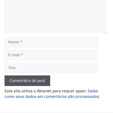
Polícia
Polícia
Operação Contemplados
Adolescentes são
cumpre mandados e
apreendidos após furto 
prende investigado por
farmácia na zona sul de
fraude na falsa oferta de
Porto Velho
financiamentos
quarta-feira, 05/08/2026 às 09:
quarta-feira, 05/08/2026 às 12:22
Polícia
Ciclista de 66 anos é
assaltado durante
pedalada na Estrada da