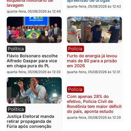
supermercado
deputado federal pelo
Republicanos
quinta-feira, 06/08/2026 às 08:56
quarta-feira, 05/08/2026 às 15:
Brasil
Política
TCE reúne candidatos ao
Violência domina o deba
Governo e apresenta
eleitoral e segurança vir
diagnóstico que pode
principal arma dos
mudar os rumos de
candidatos ao Governo 
Rondônia
Rondônia
quarta-feira, 05/08/2026 às 12:52
quarta-feira, 05/08/2026 às 12: