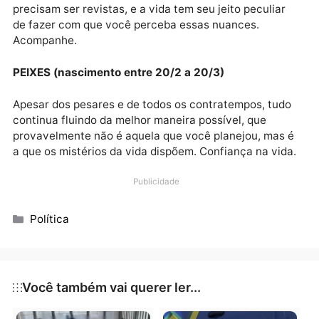
caminho. Distância.
CAPRICÓRNIO (nascimento entre 22/12 a 20/1)
Eventualmente, pode se tornar necessário mudar se
planos, mas deixe isso para o último momento, por
enquanto continue em frente com as atitudes e
planejamentos que deixam sua alma confortável e
segura. É assim.
AQUÁRIO (nascimento entre 21/1 a 19/2)
Repetir o que deu certo no passado não é garantia d
você obter os mesmos resultados. Há coisas que
precisam ser revistas, e a vida tem seu jeito peculiar
de fazer com que você perceba essas nuances.
Acompanhe.