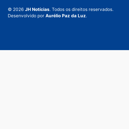
Fale com a nossa redação
Envie suas sugestões de pautas e denúncias, ou en
em contato com nosso departamento comercial pa
anunciar.
Fale Conosco
Rua Elias Gorayeb, 3381
Bairro: Liberdade