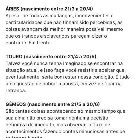
sem pedir palpite para que as pessoas não compliq
o que poderia ser bastante simples.
Assim, de pouco em pouco, sem fanfarra nem muito
charme, tu realizarás o que de outra maneira teria
custado caro e não teria valido a pena.
ÁRIES (nascimento entre 21/3 a 20/4)
Apesar de todas as mudanças, inconvenientes e
particularidades que não tinham sido percebidas, as
coisas avançam da melhor maneira possível, mesmo
que os trancos e solavancos pareçam dizer o
contrário. Em frente.
TOURO (nascimento entre 21/4 a 20/5)
Talvez você nunca tenha imaginado se encontrar na
situação atual, e isso faça você resistir a aceitar que
eventualmente, seria bom estar nessa condição. É t