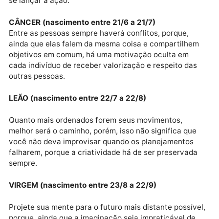
uma questão de dobrar a aposta, em vez de ficar na
retranca.
GÊMEOS (nascimento entre 21/5 a 20/6)
São tantas coisas acontecendo ao mesmo tempo qu
sua alma não precisa tomar nenhuma decisão
definitiva de imediato, mas observar o fluxo de
acontecimentos fazendo contas minuciosas antes d
se lançar à ação.
CÂNCER (nascimento entre 21/6 a 21/7)
Entre as pessoas sempre haverá conflitos, porque,
ainda que elas falem da mesma coisa e compartilhe
objetivos em comum, há uma motivação oculta em
cada indivíduo de receber valorização e respeito das
outras pessoas.
LEÃO (nascimento entre 22/7 a 22/8)