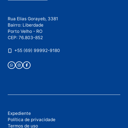
E-
mail
Site
Este site utiliza o Akismet para reduzir spam.
Saiba
como seus dados em comentários são processados
.
Publicidade