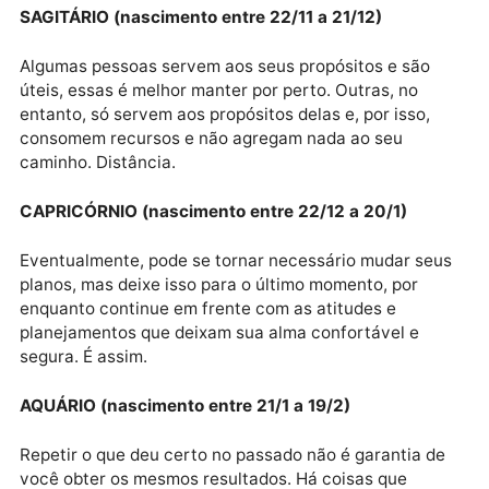
você arcar com o ônus de ver sua alma envolvida e
processos em que não acredita mais como acreditav
no passado.
ESCORPIÃO (nascimento entre 23/10 a 21/11)
Construir relacionamentos é o que acontece depois
que as pessoas superam o encantamento mútuo, e s
dedicam a perceber todas as nuances das suas
personalidades, e o que, verdadeiramente, elas faze
com isso.
SAGITÁRIO (nascimento entre 22/11 a 21/12)
Algumas pessoas servem aos seus propósitos e são
úteis, essas é melhor manter por perto. Outras, no
entanto, só servem aos propósitos delas e, por isso,
consomem recursos e não agregam nada ao seu