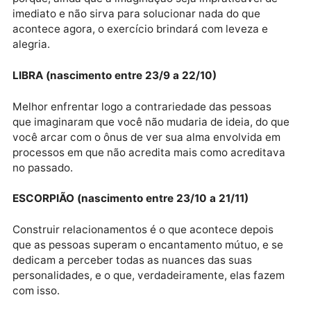
Quanto mais ordenados forem seus movimentos,
melhor será o caminho, porém, isso não significa que
você não deva improvisar quando os planejamentos
falharem, porque a criatividade há de ser preservad
sempre.
VIRGEM (nascimento entre 23/8 a 22/9)
Projete sua mente para o futuro mais distante possív
porque, ainda que a imaginação seja impraticável de
imediato e não sirva para solucionar nada do que
acontece agora, o exercício brindará com leveza e
alegria.
LIBRA (nascimento entre 23/9 a 22/10)
Melhor enfrentar logo a contrariedade das pessoas
que imaginaram que você não mudaria de ideia, do q