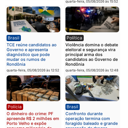
Polícia
Polícia
Homem é preso com
Polícia Civil prende dois
drogas durante ação da
homens por tortura,
PM no Castanheira
tráfico e posse de arma 
Itapuã
quinta-feira, 06/08/2026 às 09:02
quinta-feira, 06/08/2026 às 08:
Polícia
Política
Homem é preso após
Jônatas França é aprova
furtar peça de picanha e
na convenção e
reagir a seguranças em
confirmado candidato a