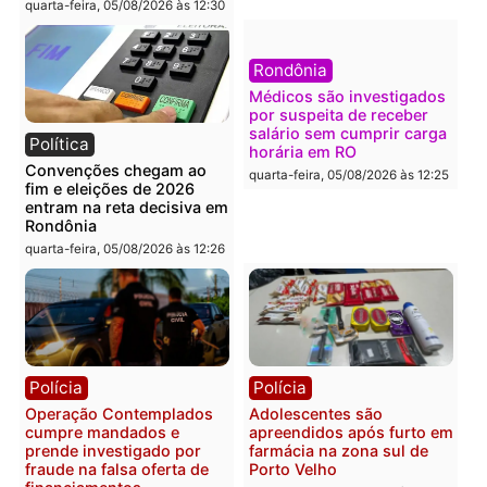
Polícia
Brasil
O dinheiro do crime: PF
Confronto durante
apreende R$ 2 milhões em
operação termina com
Porto Velho e expõe
foragido baleado e gran
esquema milionário de
apreensão de drogas
lavagem
quarta-feira, 05/08/2026 às 12:
quarta-feira, 05/08/2026 às 12:46
Política
Polícia
Flávio Bolsonaro escolhe
Furto de energia já levou
Alfredo Gaspar para vice
mais de 80 para a prisão
em chapa pura do PL
em 2026
quarta-feira, 05/08/2026 às 12:33
quarta-feira, 05/08/2026 às 12:
Polícia