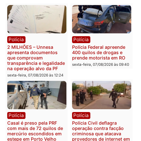
Publicidade
Categorias
Política
Você também vai querer ler...
Polícia
Polícia
2 MILHÕES – Unnesa
Polícia Federal apreende
apresenta documentos
400 quilos de drogas e
que comprovam
prende motorista em RO
transparência e legalidade
sexta-feira, 07/08/2026 às 09:
na operação alvo da PF