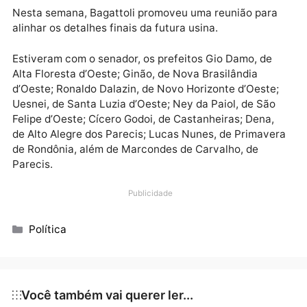
diminuir bastante os custos e acelerar as obras de
pavimentação nos municípios, como em ruas e
estradas. Espero que esse consórcio seja um modelo
para o estado e que possamos, no futuro, atender
outras regiões de Rondônia”, declarou o senador.
Nesta semana, Bagattoli promoveu uma reunião par
alinhar os detalhes finais da futura usina.
Estiveram com o senador, os prefeitos Gio Damo, de
Alta Floresta d’Oeste; Ginão, de Nova Brasilândia
d’Oeste; Ronaldo Dalazin, de Novo Horizonte d’Oeste
Uesnei, de Santa Luzia d’Oeste; Ney da Paiol, de São
Felipe d’Oeste; Cícero Godoi, de Castanheiras; Dena,
de Alto Alegre dos Parecis; Lucas Nunes, de Primave
de Rondônia, além de Marcondes de Carvalho, de
Parecis.