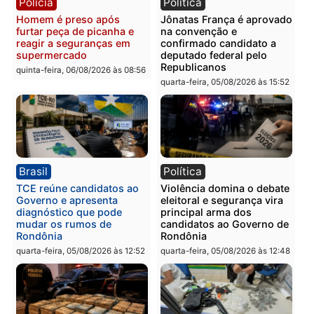
quinta-feira, 06/08/2026 às 09:
Polícia
Polícia
Homem é preso com
Polícia Civil prende dois
drogas durante ação da
homens por tortura,
PM no Castanheira
tráfico e posse de arma 
Itapuã
quinta-feira, 06/08/2026 às 09:02
quinta-feira, 06/08/2026 às 08:
Polícia
Política
Homem é preso após
Jônatas França é aprova
furtar peça de picanha e
na convenção e