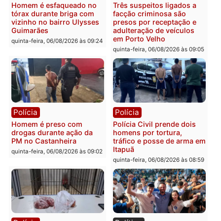
Polícia
Polícia
Policiais militares
Jovem é encontrado mor
recuperam moto furtada e
na Rua dos Cravos e cas
prendem trio na zona
é investigado pela políci
Leste
em RO
quinta-feira, 06/08/2026 às 09:28
quinta-feira, 06/08/2026 às 09:
Polícia
Polícia
Homem é esfaqueado no
Três suspeitos ligados a
tórax durante briga com
facção criminosa são
vizinho no bairro Ulysses
presos por receptação e
Guimarães
adulteração de veículos
em Porto Velho
quinta-feira, 06/08/2026 às 09:24