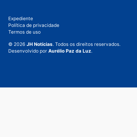
Fale com a nossa redação
Envie suas sugestões de pautas e denúncias, ou en
em contato com nosso departamento comercial pa
anunciar.
Fale Conosco
Rua Elias Gorayeb, 3381
Bairro: Liberdade
Porto Velho - RO
CEP: 76.803-852