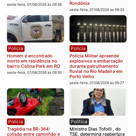
sexta-feira, 07/08/2026 às 12:24
Polícia
Polícia
Casal é preso pela PRF
Polícia Civil deflagra
com mais de 72 quilos de
operação contra facção
mercúrio escondidos em
criminosa que atacava
estepe em Porto Velho
provedores de internet 
Rondônia
sexta-feira, 07/08/2026 às 09:38
sexta-feira, 07/08/2026 às 09:3
Polícia
Polícia