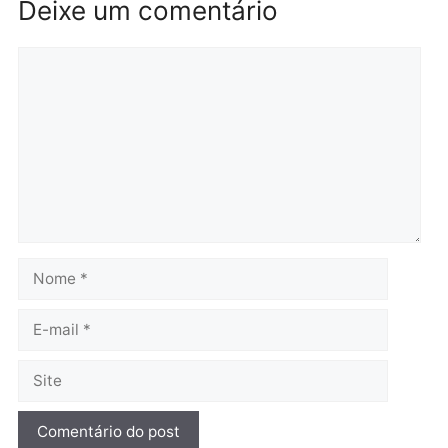
Polícia
Brasil
O dinheiro do crime: PF
Confronto durante
apreende R$ 2 milhões em
operação termina com
Porto Velho e expõe
foragido baleado e gran
esquema milionário de
apreensão de drogas
lavagem
quarta-feira, 05/08/2026 às 12:
quarta-feira, 05/08/2026 às 12:46
Política
Flávio Bolsonaro escolhe
Alfredo Gaspar para vice
em chapa pura do PL
quarta-feira, 05/08/2026 às 12:33