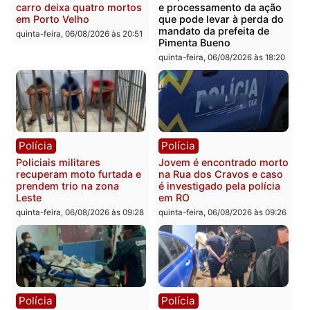
Homem é encontrado
Polícia Militar apreende
morto em residência no
explosivos e embarcaçã
bairro Colina Park em RO
durante patrulhamento
fluvial no Rio Madeira e
sexta-feira, 07/08/2026 às 09:30
Porto Velho
sexta-feira, 07/08/2026 às 09:2
Polícia
Política
Tragédia na BR-364:
Ministro Dias Tofolli , do
colisão entre caminhão e
TSE, determina reabertu
carro deixa quatro mortos
e processamento da açã
em Porto Velho
que pode levar à perda d
mandato da prefeita de
quinta-feira, 06/08/2026 às 20:51
Pimenta Bueno
quinta-feira, 06/08/2026 às 18: