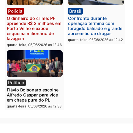
reagir a seguranças em
confirmado candidato a
supermercado
deputado federal pelo
Republicanos
quinta-feira, 06/08/2026 às 08:56
quarta-feira, 05/08/2026 às 15:
Brasil
Política
TCE reúne candidatos ao
Violência domina o deba
Governo e apresenta
eleitoral e segurança vir
diagnóstico que pode
principal arma dos
mudar os rumos de
candidatos ao Governo 
Rondônia
Rondônia
quarta-feira, 05/08/2026 às 12:52
quarta-feira, 05/08/2026 às 12: