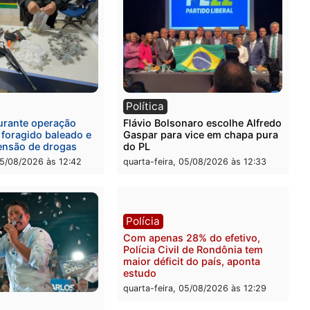
l
Política
eúne candidatos ao
Violência domina o debat
no e apresenta
eleitoral e segurança vira
óstico que pode mudar os
principal arma dos candi
 de Rondônia
ao Governo de Rondônia
-feira, 05/08/2026 às 12:52
quarta-feira, 05/08/2026 às 