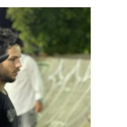
ropostas de melhorias, além de se afirmar que irá fisca
 do espaço, que ainda não foi concluída. O candidato s
do lugar, principalmente quanto à iluminação pública,
ários. “Vou estar acompanhando de perto o projeto de 
que farão toda a diferença para o usuário e a populaçã
ra de suas atividades físicas e lazer”, explica.