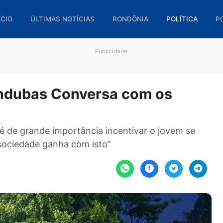
🏠 INÍCIO
ÚLTIMAS NOTÍCIAS
RONDÔNIA
POL
Publicidade
 Sandubas Conversa com os
ham, é de grande importância incentivar o jove
oda a sociedade ganha com isto”