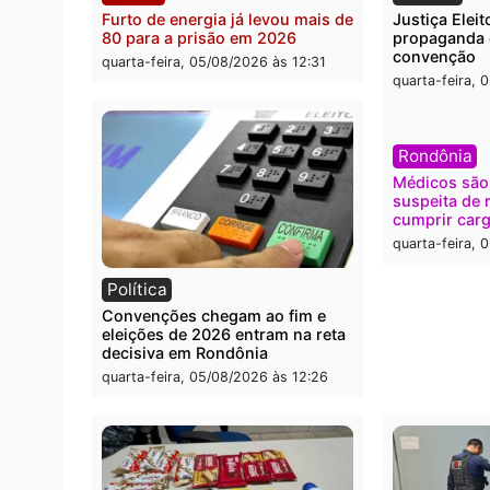
Polícia
Brasi
O dinheiro do crime: PF
Confr
apreende R$ 2 milhões em Porto
termi
Velho e expõe esquema
grand
milionário de lavagem
quarta
quarta-feira, 05/08/2026 às 12:46
Polícia
Polít
Furto de energia já levou mais de
Justiç
80 para a prisão em 2026
propa
conve
quarta-feira, 05/08/2026 às 12:31
quarta