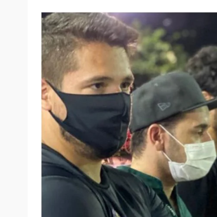
Alisson apresentou aos presentes no local p
maior atenção sobre a conclusão da reforma
ainda a acompanhar de perto da manutenção 
muito importante para a segurança dos usu
do Skate Park, ainda faltam detalhes, mas 
ter um lugar que lhe ofereça segurança na ho