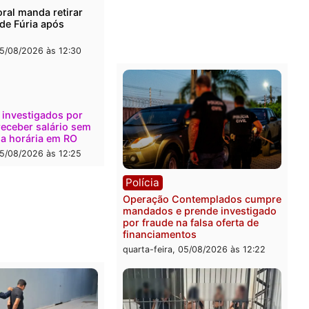
l
Política
onto durante operação
Flávio Bolsonaro escolhe 
na com foragido baleado e
Gaspar para vice em chap
e apreensão de drogas
do PL
-feira, 05/08/2026 às 12:42
quarta-feira, 05/08/2026 às 
Polícia
Com apenas 28% do efeti
Polícia Civil de Rondônia
maior déficit do país, apo
estudo
quarta-feira, 05/08/2026 às 
ica
a Eleitoral manda retirar
ganda de Fúria após
nção
-feira, 05/08/2026 às 12:30