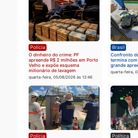
Política
Brasi
Jônatas França é aprovado na
TCE r
convenção e confirmado
Gover
candidato a deputado federal
diagn
pelo Republicanos
rumos
quarta-feira, 05/08/2026 às 15:52
quarta