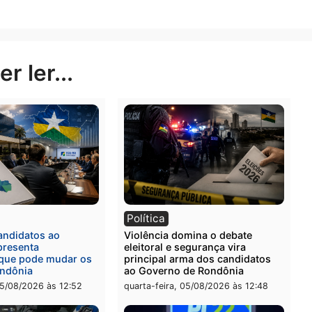
ara o lugar, o candidato também explanou aos jovens s
a proposição da criação do projeto “Adote um jovem atl
tletas das mais variadas modalidades e também ajudará 
 é um projeto em que todos ganham, é de grande importâ
s esportivas, toda a sociedade ganha com isto”, conclui
inalização da obra e a constante manutenção do local
Publicidade
rer ler...