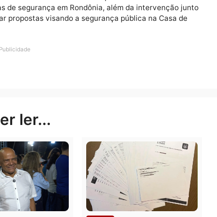
osto a fazer repasses de emendas ao Governo do Estad
a na capital. “Estamos analisando um repasse de até R
lica”, garantiu Jesuíno Boabaid.
suíno Boabaid é um dos mais atuantes políticos no fortal
s forças de segurança em Rondônia, além da intervençã
resentar propostas visando a segurança pública na Cas
Publicidade
rer ler...