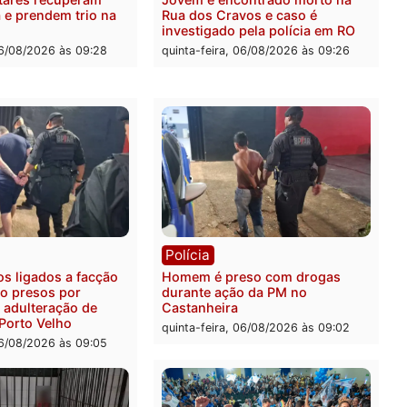
e patrulhamento fluvial no
quatro mortos em Porto V
adeira em Porto Velho
quinta-feira, 06/08/2026 às 2
feira, 07/08/2026 às 09:27
ia
Polícia
ais militares recuperam
Jovem é encontrado mort
urtada e prendem trio na
Rua dos Cravos e caso é
Leste
investigado pela polícia 
-feira, 06/08/2026 às 09:28
quinta-feira, 06/08/2026 às 