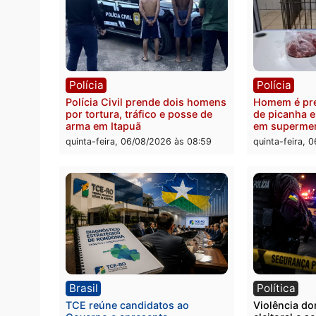
Polícia
Políc
Homem é esfaqueado no tórax
Três s
durante briga com vizinho no
crimi
bairro Ulysses Guimarães
recept
veícu
quinta-feira, 06/08/2026 às 09:24
quinta