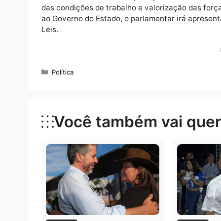
O deputado também garantiu que está disp
aplicação de medidas que recuem a violênci
para que o governo invista na segurança púb
Policial militar de carreira, o deputado Je
das condições de trabalho e valorização da
ao Governo do Estado, o parlamentar irá ap
Leis.
Categorias
Política
Você também vai que