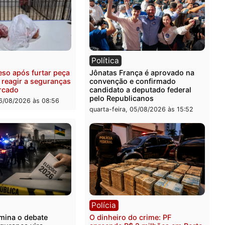
ia
Polícia
uspeitos ligados a facção
Homem é preso com drog
nosa são presos por
durante ação da PM no
ação e adulteração de
Castanheira
los em Porto Velho
quinta-feira, 06/08/2026 às 
-feira, 06/08/2026 às 09:05