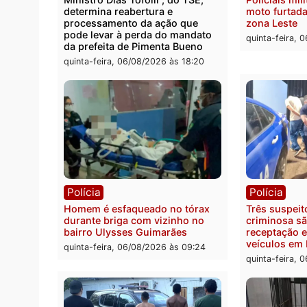
em RO
durant
Rio M
sexta-feira, 07/08/2026 às 09:30
sexta-
Política
Políc
Ministro Dias Tofolli , do TSE,
Polici
determina reabertura e
moto f
processamento da ação que
zona 
pode levar à perda do mandato
quinta
da prefeita de Pimenta Bueno
quinta-feira, 06/08/2026 às 18:20