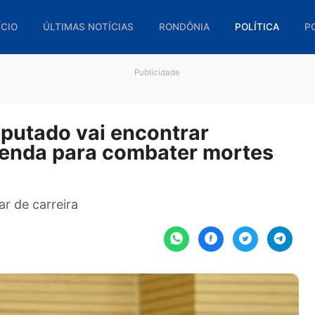
🏠 INÍCIO
ÚLTIMAS NOTÍCIAS
RONDÔNIA
POL
Publicidade
Deputado vai encontrar
r emenda para combater mor
militar de carreira