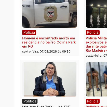
Polícia
Políc
Polícia Federal apreende 400
Casal
quilos de drogas e prende
de 72 
motorista em RO
escon
Velho
sexta-feira, 07/08/2026 às 09:40
sexta-
Polícia
Políc
Homem é encontrado morto em
Políci
residência no bairro Colina Park
explo