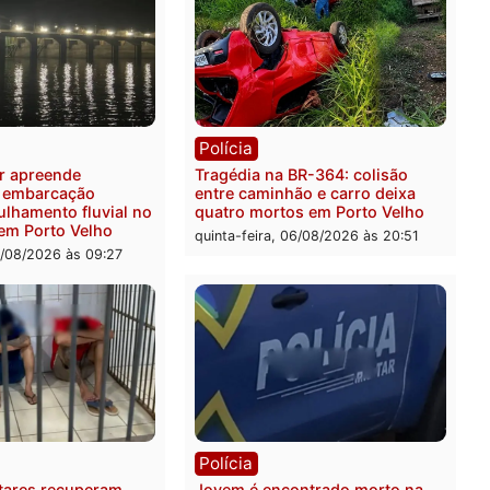
ia
Polícia
 é preso pela PRF com mais
Polícia Civil deflagra ope
quilos de mercúrio
contra facção criminosa 
didos em estepe em Porto
atacava provedores de int
em Rondônia
feira, 07/08/2026 às 09:38
sexta-feira, 07/08/2026 às 0
ia
Polícia
a Militar apreende
Tragédia na BR-364: colis
sivos e embarcação
entre caminhão e carro de